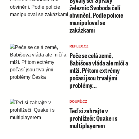
Bývalý šéf Správy
železnic Svoboda čelí
obvinění. Podle policie
manipuloval se
zakázkami
REFLEX.CZ
Peče se celá země,
Babišova vláda ale mlčí a
mlží. Přitom extrémy
počasí jsou trvalými
problémy…
DOUPĚ.CZ
Teď si zahrajte v
prohlížeči: Quake i s
multiplayerem