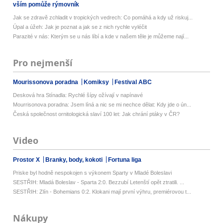
vším pomůže rýmovník
Jak se zdravě zchladit v tropických vedrech: Co pomáhá a kdy už riskuj...
Úpal a úžeh: Jak je poznat a jak se z nich rychle vyléčit
Parazité v nás: Kterým se u nás líbí a kde v našem těle je můžeme nají...
Pro nejmenší
Mourissonova poradna
Komiksy
Festival ABC
Desková hra Stínadla: Rychlé šípy ožívají v napínavé
Mourrisonova poradna: Jsem líná a nic se mi nechce dělat: Kdy jde o ún...
Česká společnost ornitologická slaví 100 let: Jak chrání ptáky v ČR?
Video
Prostor X
Branky, body, kokoti
Fortuna liga
Priske byl hodně nespokojen s výkonem Sparty v Mladé Boleslavi
SESTŘIH: Mladá Boleslav - Sparta 2:0. Bezzubí Letenští opět ztratili. ...
SESTŘIH: Zlín - Bohemians 0:2. Klokani mají první výhru, premiérovou t...
Nákupy