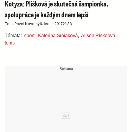
Kotyza: Plíšková je skutečná šampionka,
spolupráce je každým dnem lepší
Tenis
Pavel Novotný
6. ledna 2017
21:33
Témata:
sport
,
Kateřina Siniaková
,
Alison Riskeová
,
tenis