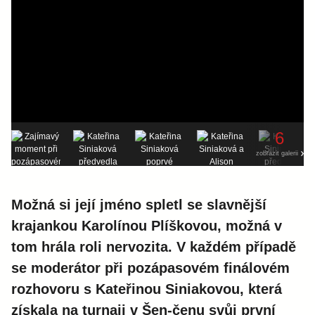
6
zobrazit galerii
Možná si její jméno spletl se slavnější
krajankou Karolínou Plíškovou, možná v
tom hrála roli nervozita. V každém případě
se moderátor při pozápasovém finálovém
rozhovoru s Kateřinou Siniakovou, která
získala na turnaji v Šen-čenu svůj první