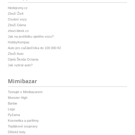
hledejceny.cz
Zboží Živě
Osobní vozy
Zboží Dáma
zbozi.blesk.cz
Jak na prohlídku ojetého vozu?
HobbyKompas
Auto pro začátečníka do 100 000 Kč
Zboží Auto
Ojetá Škoda Octavia
Jak vybrat auto?
Mimibazar
Testujte s Mimibazarem
Monster High
Barbie
Lego
Pyžama
Kosmetika a parfémy
Teplákové soupravy
Dětské boty