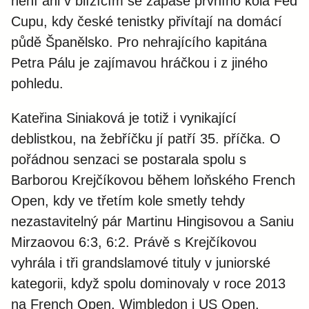
není ani v blížícím se zápase prvního kola Fed
Cupu, kdy české tenistky přivítají na domácí
půdě Španělsko. Pro nehrajícího kapitána
Petra Pálu je zajímavou hráčkou i z jiného
pohledu.
Kateřina Siniaková je totiž i vynikající
deblistkou, na žebříčku jí patří 35. příčka. O
pořádnou senzaci se postarala spolu s
Barborou Krejčíkovou během loňského French
Open, kdy ve třetím kole smetly tehdy
nezastavitelný pár Martinu Hingisovou a Saniu
Mirzaovou 6:3, 6:2. Právě s Krejčíkovou
vyhrála i tři grandslamové tituly v juniorské
kategorii, když spolu dominovaly v roce 2013
na French Open, Wimbledon i US Open.