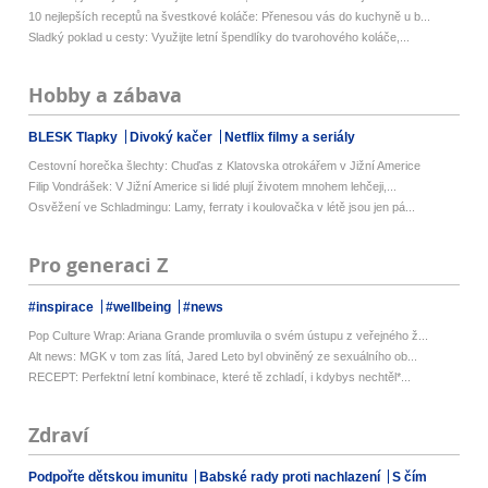
10 nejlepších receptů na švestkové koláče: Přenesou vás do kuchyně u b...
Sladký poklad u cesty: Využijte letní špendlíky do tvarohového koláče,...
Hobby a zábava
BLESK Tlapky
Divoký kačer
Netflix filmy a seriály
Cestovní horečka šlechty: Chuďas z Klatovska otrokářem v Jižní Americe
Filip Vondrášek: V Jižní Americe si lidé plují životem mnohem lehčeji,...
Osvěžení ve Schladmingu: Lamy, ferraty i koulovačka v létě jsou jen pá...
Pro generaci Z
#inspirace
#wellbeing
#news
Pop Culture Wrap: Ariana Grande promluvila o svém ústupu z veřejného ž...
Alt news: MGK v tom zas lítá, Jared Leto byl obviněný ze sexuálního ob...
RECEPT: Perfektní letní kombinace, které tě zchladí, i kdybys nechtěl*...
Zdraví
Podpořte dětskou imunitu
Babské rady proti nachlazení
S čím