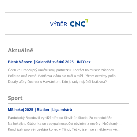
VÝBĚR
Aktuálně
Blesk Vánoce
Kalendář svátků 2025
INFO.cz
Čech ve Francii prý umlátil svojí partnerku: Zadržet ho musela zásahov...
Peče se celá země, Babišova vláda ale mlčí a mlží. Přitom extrémy poča...
Detaily aféry Decroix s Havránkem: Kdo je tady největší královna?
Sport
MS hokej 2025
Biatlon
Liga mistrů
Pardubický Boledovič vyhlíží střet se Slavií: Je škoda, že to nedokáže...
Na hokejistu Gáboríka se sesypal nespočet obvinění z nevěry: Nečekaný ...
Kundrátek poprvé rozebírá konec v Třinci: Těžko jsem se s některými vě...