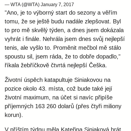
— WTA (@WTA)
January 7, 2017
"Ano, je to výborný start do sezony a věřím
tomu, že se ještě budu nadále zlepšovat. Byl
to pro mě skvělý týden, a dnes jsem dokázala
vyhrát i finále. Nehrála jsem dnes svůj nejlepší
tenis, ale vyšlo to. Proměnit mečbol mě stálo
spoustu sil, jsem ráda, že to dobře dopadlo,"
říkala žebříčkově čtvrtá nejlepší Češka.
Životní úspěch katapultuje Siniakovou na
pozice okolo 43. místa, což bude také její
životní maximum, na účet si navíc připíše
příjemných 163 260 dolarů (přes čtyři miliony
korun).
V příštím týdnu měla Kateřina Siniaková hrát