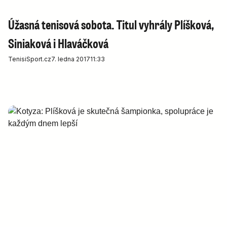
Úžasná tenisová sobota. Titul vyhrály Plíšková,
Siniaková i Hlaváčková
Tenis
iSport.cz
7. ledna 2017
11:33