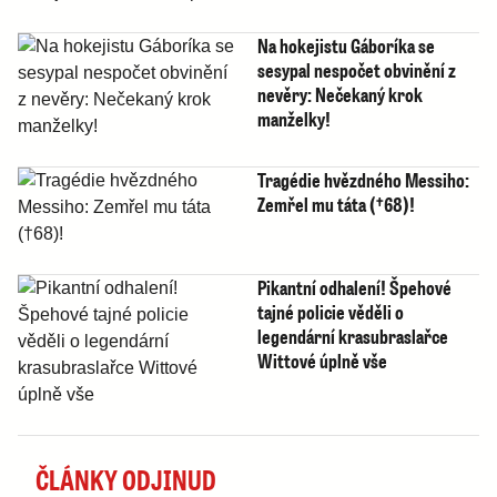
Na hokejistu Gáboríka se
sesypal nespočet obvinění z
nevěry: Nečekaný krok
manželky!
Tragédie hvězdného Messiho:
Zemřel mu táta (†68)!
Pikantní odhalení! Špehové
tajné policie věděli o
legendární krasubraslařce
Wittové úplně vše
ČLÁNKY ODJINUD