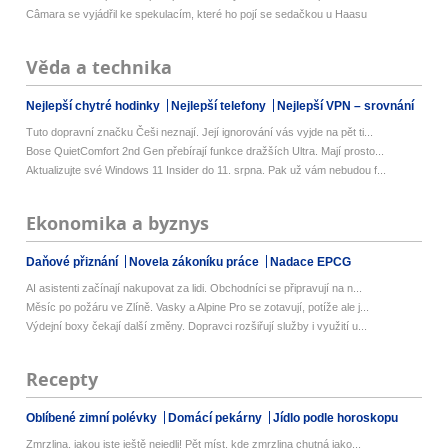
Câmara se vyjádřil ke spekulacím, které ho pojí se sedačkou u Haasu
Věda a technika
Nejlepší chytré hodinky
Nejlepší telefony
Nejlepší VPN – srovnání
Tuto dopravní značku Češi neznají. Její ignorování vás vyjde na pět ti...
Bose QuietComfort 2nd Gen přebírají funkce dražších Ultra. Mají prosto...
Aktualizujte své Windows 11 Insider do 11. srpna. Pak už vám nebudou f...
Ekonomika a byznys
Daňové přiznání
Novela zákoníku práce
Nadace EPCG
AI asistenti začínají nakupovat za lidi. Obchodníci se připravují na n...
Měsíc po požáru ve Zlíně. Vasky a Alpine Pro se zotavují, potíže ale j...
Výdejní boxy čekají další změny. Dopravci rozšiřují služby i využití u...
Recepty
Oblíbené zimní polévky
Domácí pekárny
Jídlo podle horoskopu
Zmrzlina, jakou jste ještě nejedli! Pět míst, kde zmrzlina chutná jako...