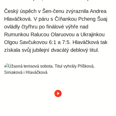
Český úspěch v Šen-čenu zvýraznila Andrea
Hlaváčková. V páru s Číňankou Pcheng Šuaj
ovládly čtyřhru po finálové výhře nad
Rumunkou Ralucou Olaruovou a Ukrajinkou
Olgou Savčukovou 6:1 a 7:5. Hlaváčková tak
získala svůj jubilejní dvacátý deblový titul.