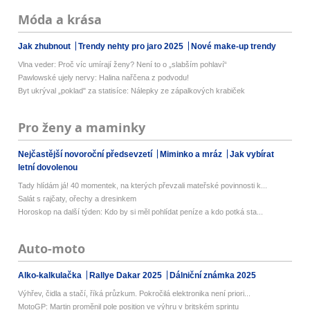
Móda a krása
Jak zhubnout
Trendy nehty pro jaro 2025
Nové make-up trendy
Vlna veder: Proč víc umírají ženy? Není to o „slabším pohlaví“
Pawlowské ujely nervy: Halina nařčena z podvodu!
Byt ukrýval „poklad" za statisíce: Nálepky ze zápalkových krabiček
Pro ženy a maminky
Nejčastější novoroční předsevzetí
Miminko a mráz
Jak vybírat
letní dovolenou
Tady hlídám já! 40 momentek, na kterých převzali mateřské povinnosti k...
Salát s rajčaty, ořechy a dresinkem
Horoskop na další týden: Kdo by si měl pohlídat peníze a kdo potká sta...
Auto-moto
Alko-kalkulačka
Rallye Dakar 2025
Dálniční známka 2025
Výhřev, čidla a stačí, říká průzkum. Pokročilá elektronika není priori...
MotoGP: Martin proměnil pole position ve výhru v britském sprintu