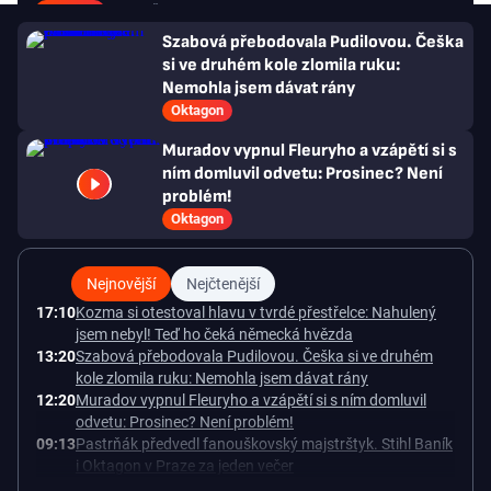
Oktagon
Marián Šustr
4. srpna 2026
05:00
Szabová přebodovala Pudilovou. Češka
si ve druhém kole zlomila ruku:
Nemohla jsem dávat rány
Oktagon
Muradov vypnul Fleuryho a vzápětí si s
ním domluvil odvetu: Prosinec? Není
problém!
Oktagon
Nejnovější
Nejčtenější
17:10
Kozma si otestoval hlavu v tvrdé přestřelce: Nahulený
jsem nebyl! Teď ho čeká německá hvězda
13:20
Szabová přebodovala Pudilovou. Češka si ve druhém
kole zlomila ruku: Nemohla jsem dávat rány
12:20
Muradov vypnul Fleuryho a vzápětí si s ním domluvil
odvetu: Prosinec? Není problém!
09:13
Pastrňák předvedl fanouškovský majstrštyk. Stihl Baník
i Oktagon v Praze za jeden večer
07:09
Muradov exkluzivně po výhře: Chci odvetu s Fleurym v