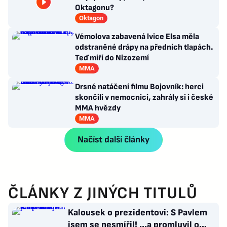
Oktagonu?
Oktagon
Vémolova zabavená lvice Elsa měla
odstraněné drápy na předních tlapách.
Teď míří do Nizozemí
MMA
Drsné natáčení filmu Bojovník: herci
skončili v nemocnici, zahrály si i české
MMA hvězdy
MMA
Načíst další články
ČLÁNKY Z JINÝCH TITULŮ
Kalousek o prezidentovi: S Pavlem
jsem se nesmířil! ...a promluvil o