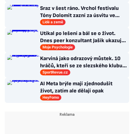
připravit o titul
Sraz v šest ráno. Vrchol festivalu
Tóny Dolomit zazní za úsvitu ve
3000 metrech
Lidé a země
Utíkal po lešení a bál se o život.
Dnes peer konzultant Jašík ukazuje,
že cesta z psychózy existuje
Moje Psychologie
Karviná jako odrazový můstek. 10
hráčů, kteří se ze slezského klubu
probili k lukrativnímu angažmá
SportRevue.cz
AI Meta brýle mají zjednodušit
život, zatím ale dělají opak
HeyFomo