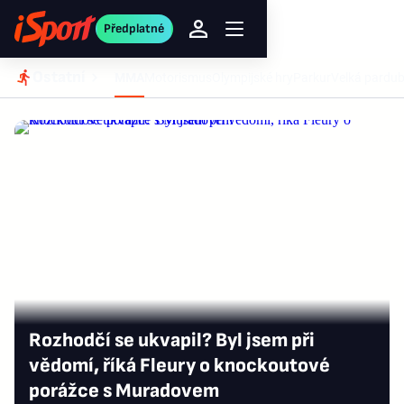
Předplatné
Ostatní
ná
ZOH 2026
Lyžování
MMA
Motorismus
Olympijské hry
Parkur
Velká pardub
Rozhodčí se ukvapil? Byl jsem při
vědomí, říká Fleury o knockoutové
porážce s Muradovem