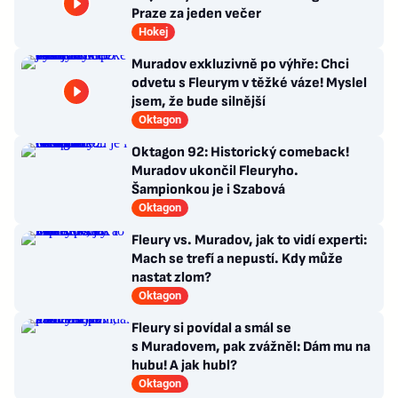
Praze za jeden večer
Hokej
Muradov exkluzivně po výhře: Chci
odvetu s Fleurym v těžké váze! Myslel
jsem, že bude silnější
Oktagon
Oktagon 92: Historický comeback!
Muradov ukončil Fleuryho.
Šampionkou je i Szabová
Oktagon
Fleury vs. Muradov, jak to vidí experti:
Mach se trefí a nepustí. Kdy může
nastat zlom?
Oktagon
Fleury si povídal a smál se
s Muradovem, pak zvážněl: Dám mu na
hubu! A jak hubl?
Oktagon