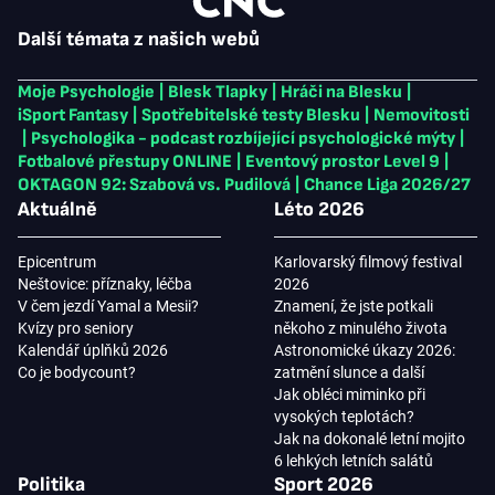
Další témata z našich webů
Moje Psychologie
|
Blesk Tlapky
|
Hráči na Blesku
|
iSport Fantasy
|
Spotřebitelské testy Blesku
|
Nemovitosti
|
Psychologika - podcast rozbíjející psychologické mýty
|
Fotbalové přestupy ONLINE
|
Eventový prostor Level 9
|
OKTAGON 92: Szabová vs. Pudilová
|
Chance Liga 2026/27
Aktuálně
Léto 2026
Epicentrum
Karlovarský filmový festival
Neštovice: příznaky, léčba
2026
V čem jezdí Yamal a Mesii?
Znamení, že jste potkali
Kvízy pro seniory
někoho z minulého života
Kalendář úplňků 2026
Astronomické úkazy 2026:
Co je bodycount?
zatmění slunce a další
Jak obléci miminko při
vysokých teplotách?
Jak na dokonalé letní mojito
6 lehkých letních salátů
Politika
Sport 2026