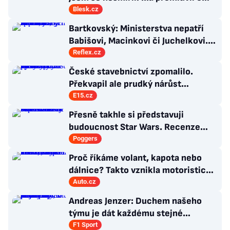
návratu
Blesk.cz
Bartkovský: Ministerstva nepatří
Babišovi, Macinkovi či Juchelkovi.
Přestaňte útočit, jste jen správci
Reflex.cz
České stavebnictví zpomalilo.
Překvapil ale prudký nárůst
výstavby nových bytů
E15.cz
Přesně takhle si představuji
budoucnost Star Wars. Recenze
Star Wars: The Ninth Jedi
Poggers
Proč říkáme volant, kapota nebo
dálnice? Takto vznikla motoristická
slova, která zná každý
Auto.cz
Andreas Jenzer: Duchem našeho
týmu je dát každému stejné
podmínky, i kdyby nás to mělo
F1 Sport