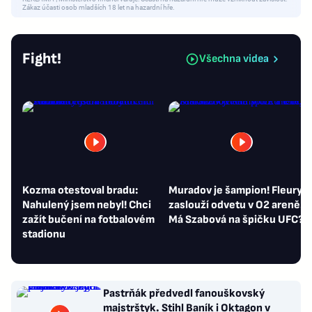
Zákaz účasti osob mladších 18 let na hazardní hře.
Fight!
Všechna videa
Kozma otestoval bradu:
Muradov je šampion! Fleury s
Nahulený jsem nebyl! Chci
zaslouží odvetu v O2 areně.
zažít bučení na fotbalovém
Má Szabová na špičku UFC?
stadionu
Pastrňák předvedl fanouškovský
majstrštyk. Stihl Baník i Oktagon v