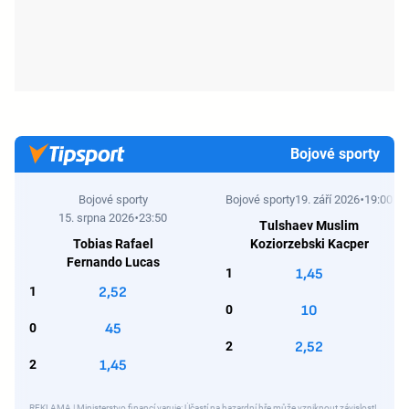
Bojové sporty
Bojové sporty
Bojové sporty
19. září 2026
19:00
15. srpna 2026
23:50
Tulshaev Muslim
Tobias Rafael
Koziorzebski Kacper
Fernando Lucas
1
1,45
1
2,52
0
10
0
45
2
2,52
2
1,45
REKLAMA | Ministerstvo financí varuje: Účastí na hazardní hře může vzniknout závislost!