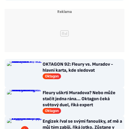
OKTAGON 92: Fleury vs. Muradov -
hlavní karta, kde sledovat
Oktagon
Fleury uškrtí Muradova? Nebo může
stačit jedna rána... Oktagon čeká
světový duel, říká expert
Oktagon
Engizek řval se svými fanoušky, ať mě a
můj tým zabijí, říká Jotko. Zůstane v