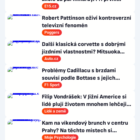
příležitosti je pošle do světa
E15.cz
Robert Pattinson oživí kontroverzní
televizní fenomén
Poggers
Další klasická corvette s dobrými
jízdními vlastnostmi? Mitsuoka
znovu využije legendární MX-5
Auto.cz
Problémy Cadillacu s brzdami
souvisí podle Bottase s jejich
chlazením
F1 Sport
Filip Vondrášek: V Jižní Americe si
lidé plují životem mnohem lehčeji,
věci tolik neřeší
Lidé a země
Kam na víkendový brunch v centru
Prahy? Na těchto místech si
dlouhou snídani užívají i místní
Moje Psychologie