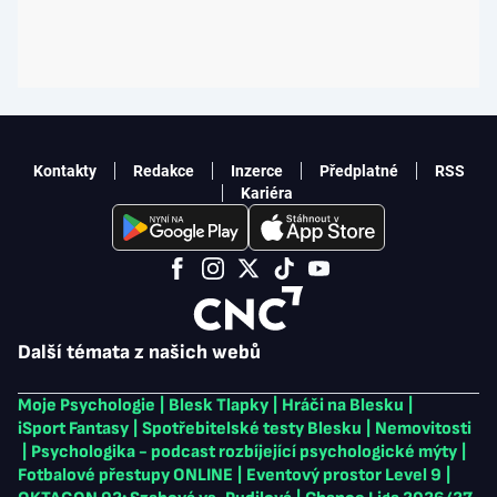
Kontakty
Redakce
Inzerce
Předplatné
RSS
Kariéra
Další témata z našich webů
Moje Psychologie
|
Blesk Tlapky
|
Hráči na Blesku
|
iSport Fantasy
|
Spotřebitelské testy Blesku
|
Nemovitosti
|
Psychologika - podcast rozbíjející psychologické mýty
|
Fotbalové přestupy ONLINE
|
Eventový prostor Level 9
|