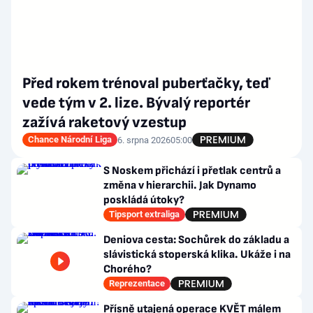
Před rokem trénoval puberťačky, teď
vede tým v 2. lize. Bývalý reportér
zažívá raketový vzestup
Chance Národní Liga
6. srpna 2026
05:00
S Noskem přichází i přetlak centrů a
změna v hierarchii. Jak Dynamo
poskládá útoky?
Tipsport extraliga
Deniova cesta: Sochůrek do základu a
slávistická stoperská klika. Ukáže i na
Chorého?
Reprezentace
Přísně utajená operace KVĚT málem