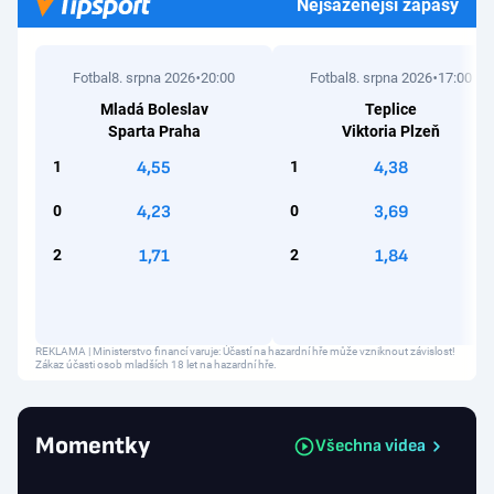
Nejsázenější zápasy
Fotbal
8. srpna 2026
20:00
Fotbal
8. srpna 2026
17:00
Mladá Boleslav
Teplice
Sparta Praha
Viktoria Plzeň
1
4,55
1
4,38
0
4,23
0
3,69
2
1,71
2
1,84
REKLAMA | Ministerstvo financí varuje: Účastí na hazardní hře může vzniknout závislost!
Zákaz účasti osob mladších 18 let na hazardní hře.
Momentky
Všechna videa