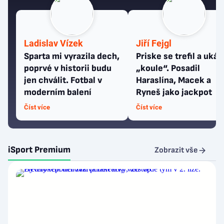
Ladislav Vízek
Jiří Fejgl
Sparta mi vyrazila dech,
Priske se trefil a ukáz
poprvé v historii budu
„koule“. Posadil
jen chválit. Fotbal v
Haraslína, Macek a
moderním balení
Ryneš jako jackpot
Číst více
Číst více
iSport Premium
Zobrazit vše