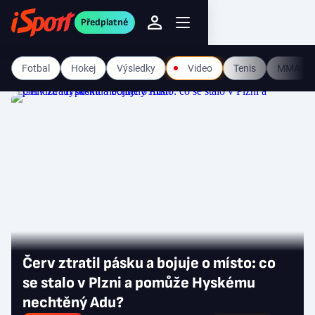
Předplatné
Fotbal
Hokej
Výsledky
Video
Tenis
MMA
Červ ztratil pásku a bojuje o místo: co
se stalo v Plzni a pomůže Hyskému
nechtěný Adu?