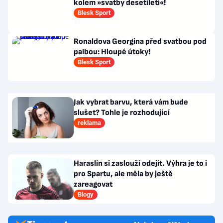
kolem »svatby desetiletí«!
Blesk Sport
Ronaldova Georgina před svatbou pod
palbou: Hloupé útoky!
Blesk Sport
Jak vybrat barvu, která vám bude
slušet? Tohle je rozhodující
reklama
Haraslín si zaslouží odejít. Výhra je to i
pro Spartu, ale měla by ještě
zareagovat
Blogy