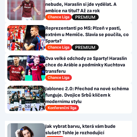
nebude, Haraslín si jde vydělat. A
ambice na titul? Až za rok
Chance Liga
Reprezentanti po MS: Plzeň v pasti,
extrém u Memiče. Slavia se poučila, co
Sparta?
Chance Liga
Dva velké odchody ze Sparty! Haraslín
chce do Arábie a podmínky Kuchtova
transferu
Chance Liga
Jablonec 2.0: Přechod na nové schéma
funguje. Dvojice Srbů klíčem k
modernímu stylu
Konferenční liga
Jak vybrat barvu, která vám bude
slušet? Tohle je rozhodující