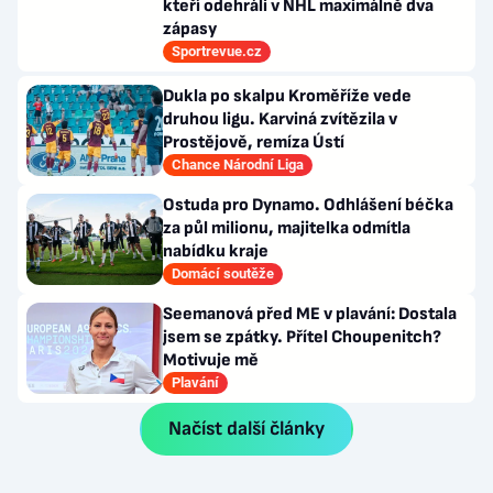
kteří odehráli v NHL maximálně dva
zápasy
Sportrevue.cz
Dukla po skalpu Kroměříže vede
druhou ligu. Karviná zvítězila v
Prostějově, remíza Ústí
Chance Národní Liga
Ostuda pro Dynamo. Odhlášení béčka
za půl milionu, majitelka odmítla
nabídku kraje
Domácí soutěže
Seemanová před ME v plavání: Dostala
jsem se zpátky. Přítel Choupenitch?
Motivuje mě
Plavání
Načíst další články