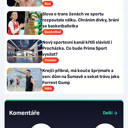
Box
Slova o trans ženách ve sportu
rozpoutala válku. Chráním dívky, brání
se basketbalistka
Basketbal
Nový sportovní kanál křtili slávisti i
Procházka. Co bude Prima Sport
vysílat?
Ostatní
Krejčí přibral, má kouče šprýmaře a
sen: dům na Šumavě a sekat trávu jako
Forrest Gump
NBA
Komentáře
Další