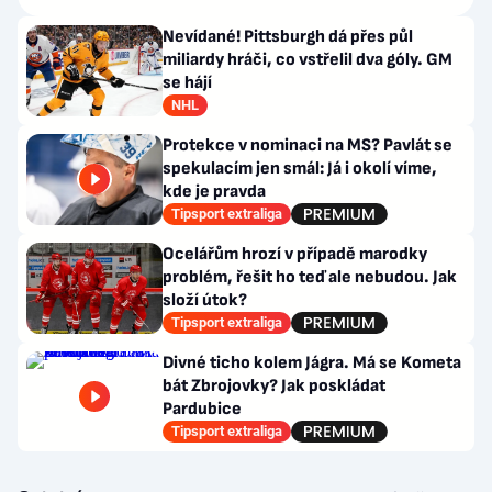
Nevídané! Pittsburgh dá přes půl
miliardy hráči, co vstřelil dva góly. GM
se hájí
NHL
Protekce v nominaci na MS? Pavlát se
spekulacím jen smál: Já i okolí víme,
kde je pravda
Tipsport extraliga
Ocelářům hrozí v případě marodky
problém, řešit ho teď ale nebudou. Jak
složí útok?
Tipsport extraliga
Divné ticho kolem Jágra. Má se Kometa
bát Zbrojovky? Jak poskládat
Pardubice
Tipsport extraliga