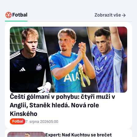
Fotbal
Zobrazit vše
Čeští gólmani v pohybu: čtyři muži v
Anglii, Staněk hledá. Nová role
Kinského
Fotbal
7. srpna 2026
05:00
Expert: Nad Kuchtou se brečet