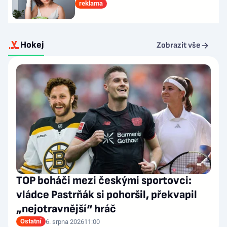
reklama
Hokej
Zobrazit vše
TOP boháči mezi českými sportovci:
vládce Pastrňák si pohoršil, překvapil
„nejotravnější“ hráč
Ostatní
6. srpna 2026
11:00