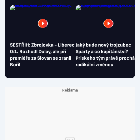
20:23
Mistr v premiéře ukázal i Stránského, ten hned úřadoval:
Je to pro mě úplně nové…
SESTŘIH: Zbrojovka - Liberec
Jaký bude nový trojzubec
0:1. Rozhodl Dulay, ale při
Sparty a co kapitánství?
premiéře za Slovan se zranil
Priskeho tým právě prochází
Bořil
radikální změnou