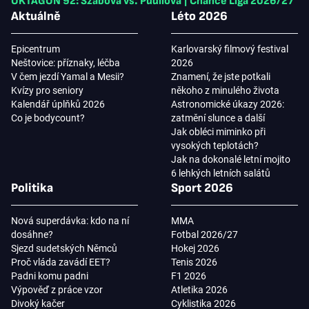
OKTAGON 92: Szabová vs. Pudilová
|
Chance Liga 2026/27
Aktuálně
Léto 2026
Epicentrum
Karlovarský filmový festival
Neštovice: příznaky, léčba
2026
V čem jezdí Yamal a Mesii?
Znamení, že jste potkali
Kvízy pro seniory
někoho z minulého života
Kalendář úplňků 2026
Astronomické úkazy 2026:
Co je bodycount?
zatmění slunce a další
Jak obléci miminko při
vysokých teplotách?
Jak na dokonalé letní mojito
6 lehkých letních salátů
Politika
Sport 2026
Nová superdávka: kdo na ní
MMA
dosáhne?
Fotbal 2026/27
Sjezd sudetských Němců
Hokej 2026
Proč vláda zavádí EET?
Tenis 2026
Padni komu padni
F1 2026
Výpověď z práce vzor
Atletika 2026
Divoký kačer
Cyklistika 2026