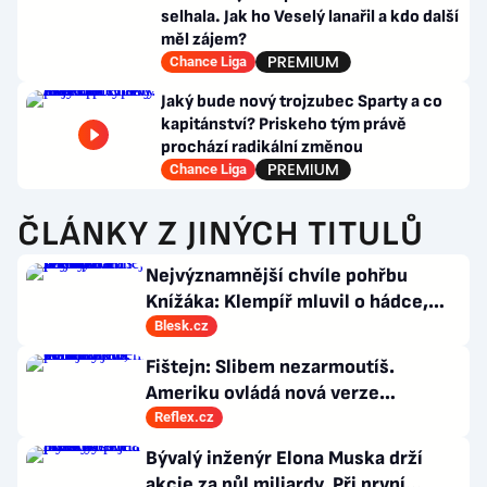
selhala. Jak ho Veselý lanařil a kdo další
měl zájem?
Chance Liga
Jaký bude nový trojzubec Sparty a co
kapitánství? Priskeho tým právě
prochází radikální změnou
Chance Liga
ČLÁNKY Z JINÝCH TITULŮ
Nejvýznamnější chvíle pohřbu
Knížáka: Klempíř mluvil o hádce,
Klaus vzýval rebelství a přišla i Sára
Blesk.cz
Saudková
Fištejn: Slibem nezarmoutíš.
Ameriku ovládá nová verze
komunismu, která chce měnit
Reflex.cz
zajeté pořádky
Bývalý inženýr Elona Muska drží
akcie za půl miliardy. Při první