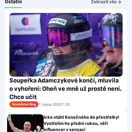
Ostatní
Zobrazit vše
Soupeřka Adamczykové končí, mluvila
o vyhoření: Oheň ve mně už prostě není.
Chce učit
Snowboarding
7. srpna 2026
11:30
Ícko vtáhl Konečného do přestřelky!
Vystřelím ho přední rukou, věří
influencer v senzaci