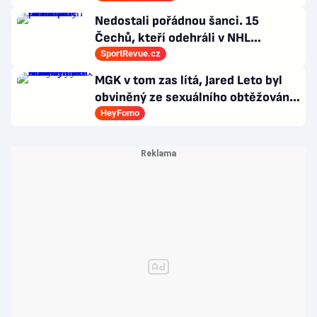
Nedostali pořádnou šanci. 15
Čechů, kteří odehráli v NHL
maximálně dva zápasy
SportRevue.cz
MGK v tom zas lítá, Jared Leto byl
obviněný ze sexuálního obtěžování
a zemřely Bonnie Tyler a Mary
HeyFomo
Morello