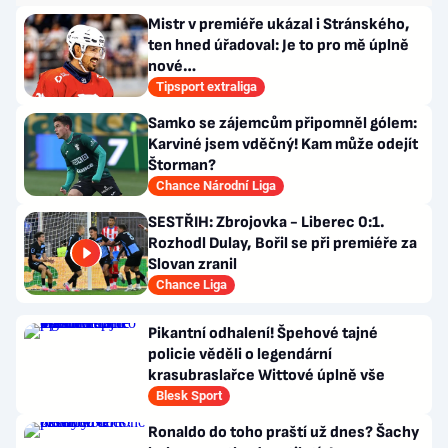
Mistr v premiéře ukázal i Stránského,
ten hned úřadoval: Je to pro mě úplně
nové…
Tipsport extraliga
Samko se zájemcům připomněl gólem:
Karviné jsem vděčný! Kam může odejít
Štorman?
Chance Národní Liga
SESTŘIH: Zbrojovka - Liberec 0:1.
Rozhodl Dulay, Bořil se při premiéře za
Slovan zranil
Chance Liga
Pikantní odhalení! Špehové tajné
policie věděli o legendární
krasubraslařce Wittové úplně vše
Blesk Sport
Ronaldo do toho praští už dnes? Šachy