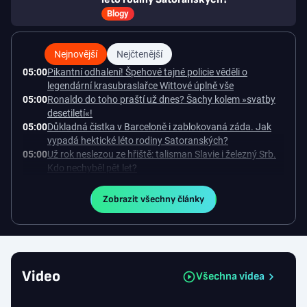
Blogy
Nejnovější
Nejčtenější
05:00
Pikantní odhalení! Špehové tajné policie věděli o
legendární krasubraslařce Wittové úplně vše
05:00
Ronaldo do toho praští už dnes? Šachy kolem »svatby
desetiletí«!
05:00
Důkladná čistka v Barceloně i zablokovaná záda. Jak
vypadá hektické léto rodiny Satoranských?
05:00
Už rok neslezou ze hřiště: talisman Slavie i železný Srb.
Kdo nechyběl pět let?
21:55
Ubráněná Zbrojovka. Dostali jsme lekci, řekl kapitán
Klíma. Dulay překonal kamaráda
Zobrazit všechny články
21:36
Samko se zájemcům připomněl gólem: Karviné jsem
vděčný! Kam může odejít Štorman?
21:19
Fotbalové přestupy ONLINE: Slavný klub chce Mercada,
Sparta ale měla nabídku odmítnout
20:56
SESTŘIH: Zbrojovka - Liberec 0:1. Rozhodl Dulay, Bořil se
Video
Všechna videa
při premiéře za Slovan zranil
20:30
Dukla po skalpu Kroměříže vede druhou ligu. Karviná
zvítězila v Prostějově, remíza Ústí