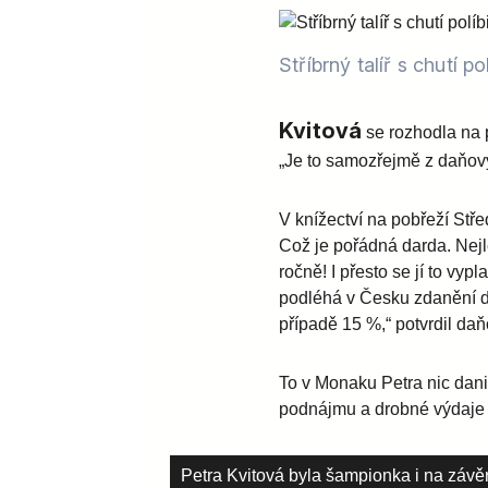
Stříbrný talíř s chutí p
Kvitová
se rozhodla na p
„Je to samozřejmě z daňový
V knížectví na pobřeží Stř
Což je pořádná darda. Nej
ročně! I přesto se jí to vyp
podléhá v Česku zdanění da
případě 15 %,“ potvrdil daň
To v Monaku Petra nic dani
podnájmu a drobné výdaje 
Petra Kvitová byla šampionka i na záv