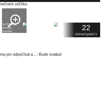
22
zobrazit galerii