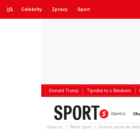
Celebrity
Zprávy
Sport
Donald Trump
Típněte to s Bleskem
SPORT
Cha
iSport.cz
iSport.cz
/
Blesk Sport
/
Kvitová prchla do daň