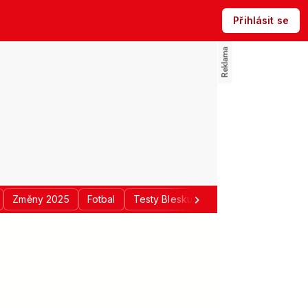
Přihlásit se
Změny 2025
Fotbal
Testy Blesku
Politika
Regiony