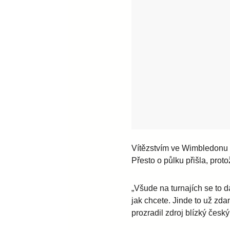
Vítězstvím ve Wimbledonu 
Přesto o půlku přišla, prot
„Všude na turnajích se to d
jak chcete. Jinde to už zda
prozradil zdroj blízký česk