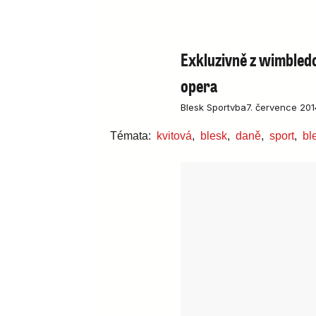
Exkluzivně z wimbled
opera
Blesk Sport
vba
7. července 201
Témata:
kvitová
,
blesk
,
daně
,
sport
,
bl