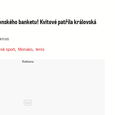
onského banketu! Kvitové patřila královská
4
11:00
esk sport
,
Monako
,
tenis