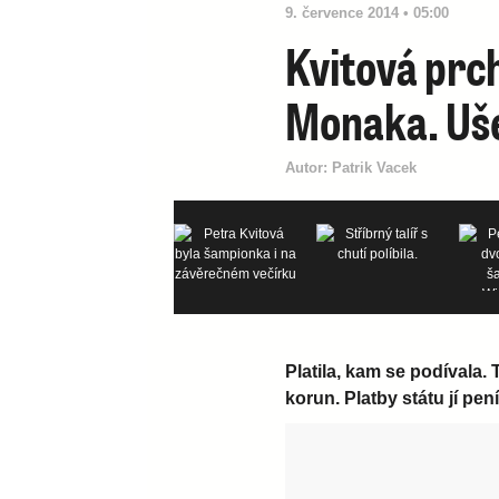
9. července 2014 • 05:00
Kvitová prc
Monaka. Uše
Autor:
Patrik Vacek
Platila, kam se podívala.
korun. Platby státu jí pe