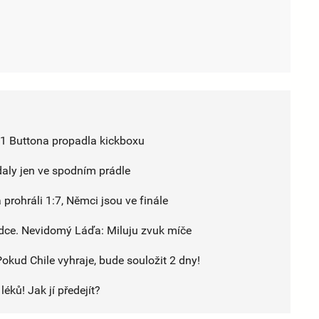
F1 Buttona propadla kickboxu
daly jen ve spodním prádle
a prohráli 1:7, Němci jsou ve finále
srdce. Nevidomý Láďa: Miluju zvuk míče
Pokud Chile vyhraje, bude souložit 2 dny!
éků! Jak jí předejít?