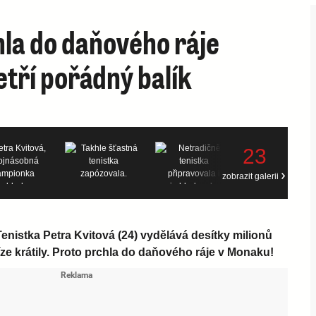
hla do daňového ráje
tří pořádný balík
23
zobrazit galerii
 Tenistka Petra Kvitová (24) vydělává desítky milionů
níze krátily. Proto prchla do daňového ráje v Monaku!