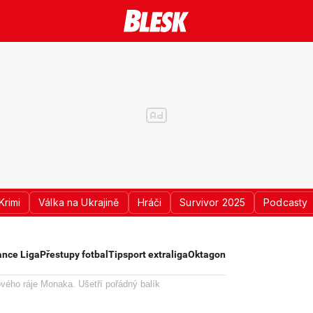
Krimi
Válka na Ukrajině
Hráči
Survivor 2025
Podcasty
nce Liga
Přestupy fotbal
Tipsport extraliga
Oktagon
ového ráje Monaka. Ušetří pořádný balík