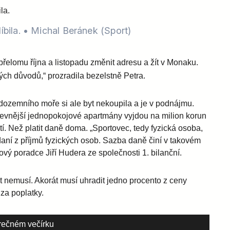
olíbila. • Michal Beránek (Sport)
řelomu října a listopadu změnit adresu a žít v Monaku.
ch důvodů,“ prozradila bezelstně Petra.
edozemního moře si ale byt nekoupila a je v podnájmu.
levnější jednopokojové apartmány vyjdou na milion korun
latí. Než platit daně doma. „Sportovec, tedy fyzická osoba,
ní z příjmů fyzických osob. Sazba daně činí v takovém
ový poradce Jiří Hudera ze společnosti 1. bilanční.
t nemusí. Akorát musí uhradit jedno procento z ceny
za poplatky.
ěrečném večírku