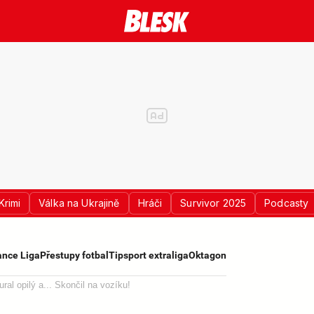
Krimi
Válka na Ukrajině
Hráči
Survivor 2025
Podcasty
nce Liga
Přestupy fotbal
Tipsport extraliga
Oktagon
ral opilý a... Skončil na vozíku!