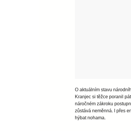
O aktuálním stavu národníh
Kranjec si těžce poranil pá
náročném zákroku postupně vr
zůstává neměnná. I přes en
hýbat nohama.