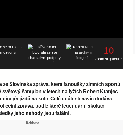
10
zobrazit galerii
a ze Slovinska zpráva, která fanoušky zimních sportů
ý světový šampion v letech na lyžích Robert Kranjec
anění při jízdě na kole. Celé události navíc dodává
licejní zpráva, podle které legendární skokan
ledky jeho nehody jsou fatální.