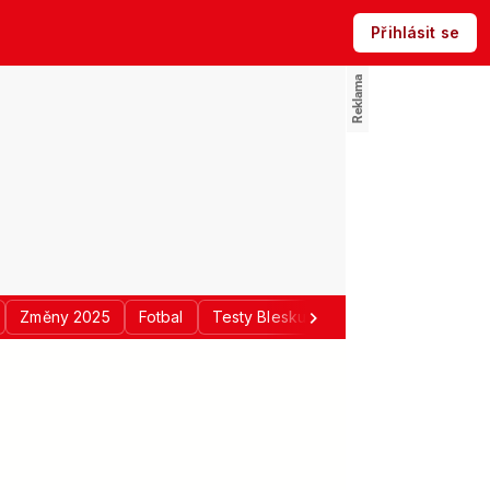
Přihlásit se
Změny 2025
Fotbal
Testy Blesku
Politika
Regiony