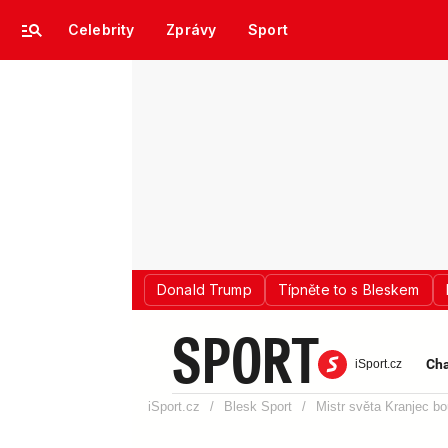
Celebrity
Zprávy
Sport
Donald Trump
Típněte to s Bleskem
SPORT
Cha
iSport.cz
iSport.cz
/
Blesk Sport
/
Mistr světa Kranjec bou