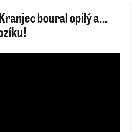
Kranjec boural opilý a...
ozíku!