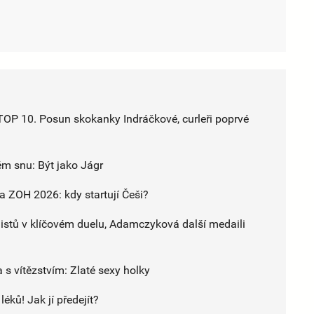
P 10. Posun skokanky Indráčkové, curleři poprvé
ém snu: Být jako Jágr
 ZOH 2026: kdy startují Češi?
stů v klíčovém duelu, Adamczyková další medaili
 s vítězstvím: Zlaté sexy holky
éků! Jak jí předejít?