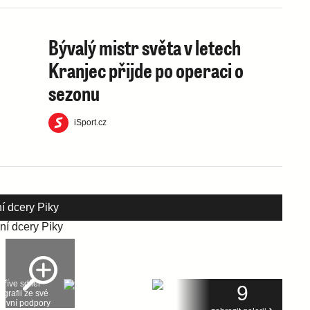
Bývalý mistr světa v letech
Kranjec přijde po operaci o
sezonu
iSport.cz
ní dcery Piky
9