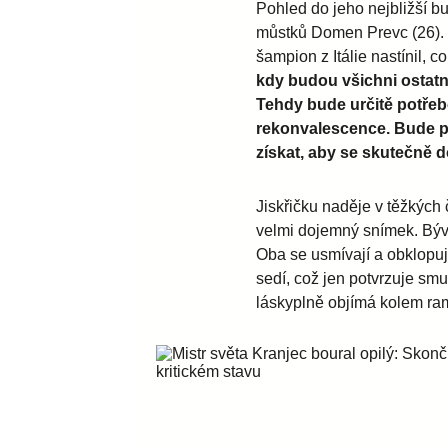
Pohled do jeho nejbližší b
můstků Domen Prevc (26). 
šampion z Itálie nastínil, 
kdy budou všichni ostatn
Tehdy bude určitě potřeb
rekonvalescence. Bude p
získat, aby se skutečně d
Jiskřičku naděje v těžkých
velmi dojemný snímek. Býv
Oba se usmívají a obklopuj
sedí, což jen potvrzuje sm
láskyplně objímá kolem ra