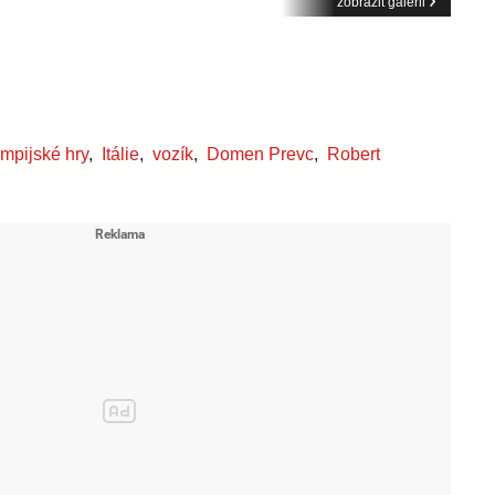
zobrazit galerii
mpijské hry
,
Itálie
,
vozík
,
Domen Prevc
,
Robert