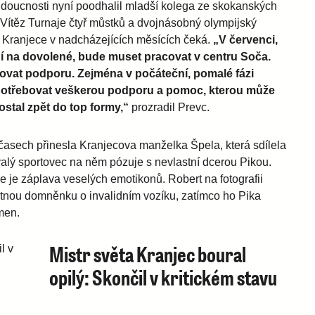
udoucnosti nyní poodhalil mladší kolega ze skokanských
Vítěz Turnaje čtyř můstků a dvojnásobný olympijský
co Kranjece v nadcházejících měsících čeká.
„V červenci,
í na dovolené, bude muset pracovat v centru Soča.
ovat podporu. Zejména v počáteční, pomalé fázi
otřebovat veškerou podporu a pomoc, kterou může
ostal zpět do top formy,“
prozradil Prevc.
 časech přinesla Kranjecova manželka Špela, která sdílela
alý sportovec na něm pózuje s nevlastní dcerou Pikou.
e je záplava veselých emotikonů. Robert na fotografii
utnou domněnku o invalidním vozíku, zatímco ho Pika
men.
Mistr světa Kranjec boural
opilý: Skončil v kritickém stavu