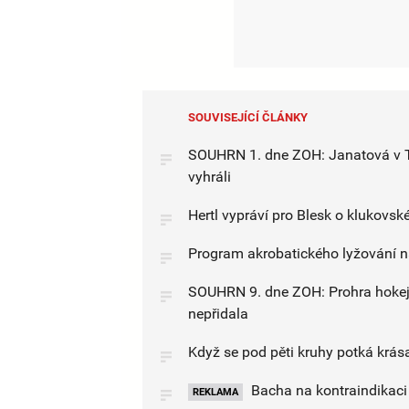
SOUVISEJÍCÍ ČLÁNKY
SOUHRN 1. dne ZOH: Janatová v TO
vyhráli
Hertl vypráví pro Blesk o klukovsk
Program akrobatického lyžování na
SOUHRN 9. dne ZOH: Prohra hokeji
nepřidala
Když se pod pěti kruhy potká krása
Bacha na kontraindikaci l
REKLAMA