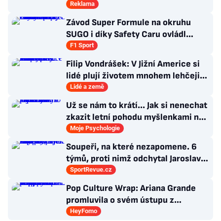
Reklama
Závod Super Formule na okruhu
SUGO i díky Safety Caru ovládl
Fukuzumi. Staněk po chybě nedojel
F1 Sport
Filip Vondrášek: V Jižní Americe si
lidé plují životem mnohem lehčeji,
věci tolik neřeší
Lidé a země
Už se nám to krátí... Jak si nenechat
zkazit letní pohodu myšlenkami na
zářijový zápřah?
Moje Psychologie
Soupeři, na které nezapomene. 6
týmů, proti nimž odchytal Jaroslav
Drobný nejvíc zápasů v kariéře
SportRevue.cz
Pop Culture Wrap: Ariana Grande
promluvila o svém ústupu z
veřejného života a Sophia z
HeyFomo