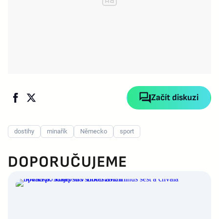
Začít diskuzi
dostihy
minařík
Německo
sport
DOPORUČUJEME