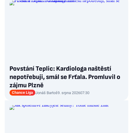
Povstání Teplic: Kardiologa naštěstí
nepotřebuji, smál se Frťala. Promluvil o
zájmu Plzně
Chance Liga
Jonáš Bartoš
9. srpna 2026
07:30