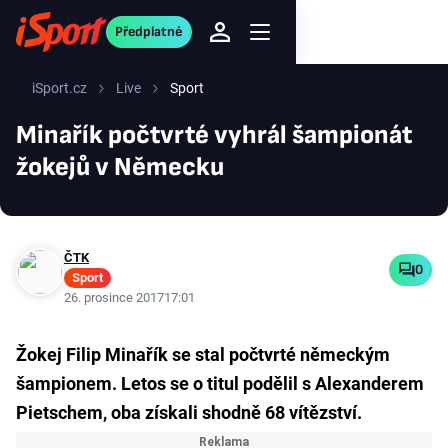
Předplatné
iSport.cz
Live
Sport
Minařík počtvrté vyhrál šampionát
žokejů v Německu
ČTK
0
Sport
26. prosince 2017
17:01
Žokej Filip Minařík se stal počtvrté německým
šampionem. Letos se o titul podělil s Alexanderem
Pietschem, oba získali shodně 68 vítězství.