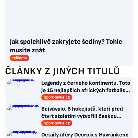
Jak spolehlivě zakryjete šediny? Tohle
musíte znát
reklama
ČLÁNKY Z JINÝCH TITULŮ
Legendy z černého kontinentu. Toto
je 15 nejlepších afrických fotbalistů
všech dob
SportRevue.cz
Bejvávalo. 5 hokejistů, kteří před
čtvrt stoletím vytvořili českou
kolonii v Ottawě
SportRevue.cz
Detaily aféry Decroix s Havránkem: