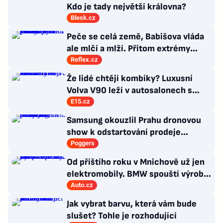
Kdo je tady největší královna?
Blesk.cz
Peče se celá země, Babišova vláda
ale mlčí a mlží. Přitom extrémy
počasí jsou trvalými problémy
Reflex.cz
Česka
Že lidé chtějí kombíky? Luxusní
Volva V90 leží v autosalonech s
milionovou slevou
E15.cz
Samsung okouzlil Prahu dronovou
show k odstartování prodeje
nových produktů
Poggers
Od příštího roku v Mnichově už jen
elektromobily. BMW spouští výrobu
sedanu i3
Auto.cz
Jak vybrat barvu, která vám bude
slušet? Tohle je rozhodující