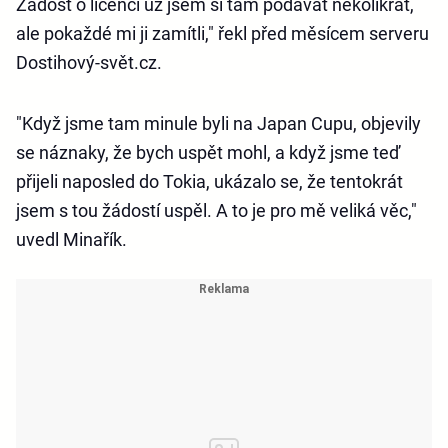
Žádost o licenci už jsem si tam podávat několikrát,
ale pokaždé mi ji zamítli," řekl před měsícem serveru
Dostihový-svět.cz.
"Když jsme tam minule byli na Japan Cupu, objevily
se náznaky, že bych uspět mohl, a když jsme teď
přijeli naposled do Tokia, ukázalo se, že tentokrát
jsem s tou žádostí uspěl. A to je pro mě veliká věc,"
uvedl Minařík.