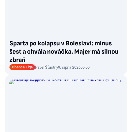
Sparta po kolapsu v Boleslavi: minus
šest a chvála nováčka. Majer má silnou
zbraň
Chance Liga
Pavel Šťastný
9. srpna 2026
05:00