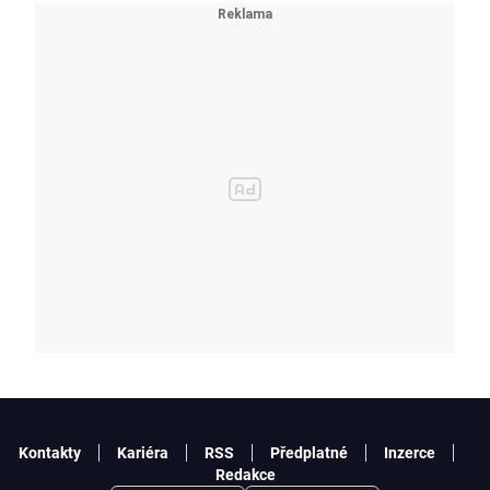
KATSEYE si dává pauzu od skupiny
Kontakty
Kariéra
RSS
Předplatné
Inzerce
Redakce