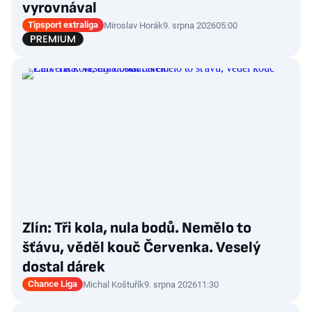
vyrovnával
Tipsport extraliga
Miroslav Horák
9. srpna 2026
05:00
Zlín: Tři kola, nula bodů. Nemělo to
šťávu, věděl kouč Červenka. Veselý
dostal dárek
Chance Liga
Michal Koštuřík
9. srpna 2026
11:30