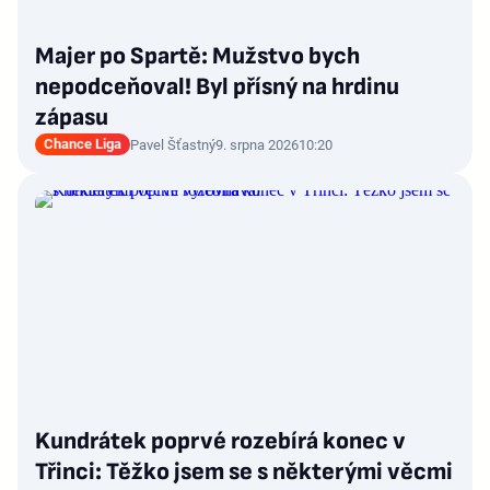
Majer po Spartě: Mužstvo bych
nepodceňoval! Byl přísný na hrdinu
zápasu
Chance Liga
Pavel Šťastný
9. srpna 2026
10:20
Kundrátek poprvé rozebírá konec v
Třinci: Těžko jsem se s některými věcmi