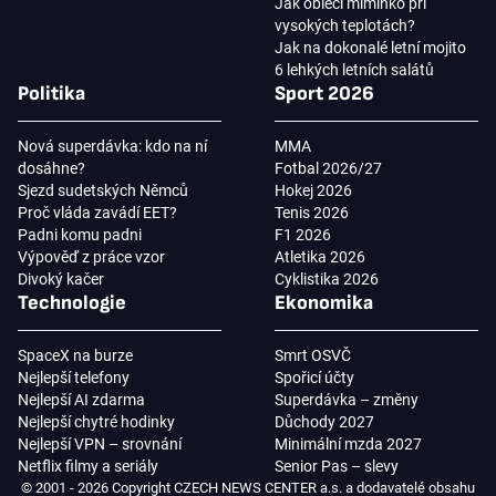
Jak obléci miminko při
vysokých teplotách?
Jak na dokonalé letní mojito
6 lehkých letních salátů
Politika
Sport 2026
Nová superdávka: kdo na ní
MMA
dosáhne?
Fotbal 2026/27
Sjezd sudetských Němců
Hokej 2026
Proč vláda zavádí EET?
Tenis 2026
Padni komu padni
F1 2026
Výpověď z práce vzor
Atletika 2026
Divoký kačer
Cyklistika 2026
Technologie
Ekonomika
SpaceX na burze
Smrt OSVČ
Nejlepší telefony
Spořicí účty
Nejlepší AI zdarma
Superdávka – změny
Nejlepší chytré hodinky
Důchody 2027
Nejlepší VPN – srovnání
Minimální mzda 2027
Netflix filmy a seriály
Senior Pas – slevy
© 2001 - 2026 Copyright CZECH NEWS CENTER a.s. a dodavatelé obsahu