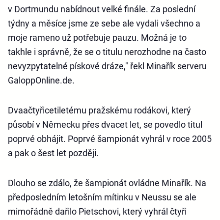
v Dortmundu nabídnout velké finále. Za poslední
týdny a měsíce jsme ze sebe ale vydali všechno a
moje rameno už potřebuje pauzu. Možná je to
takhle i správně, že se o titulu nerozhodne na často
nevyzpytatelné pískové dráze," řekl Minařík serveru
GaloppOnline.de.
Dvaačtyřicetiletému pražskému rodákovi, který
působí v Německu přes dvacet let, se povedlo titul
poprvé obhájit. Poprvé šampionát vyhrál v roce 2005
a pak o šest let později.
Dlouho se zdálo, že šampionát ovládne Minařík. Na
předposledním letošním mítinku v Neussu se ale
mimořádně dařilo Pietschovi, který vyhrál čtyři