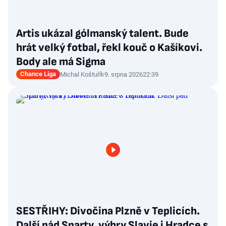
Artis ukázal gólmanský talent. Bude
hrát velký fotbal, řekl kouč o Kašíkovi.
Body ale má Sigma
Chance Liga
Michal Koštuřík
9. srpna 2026
22:39
SESTŘIHY: Divočina Plzně v Teplicích.
Další pád Sparty, výhry Slavie i Hradce s