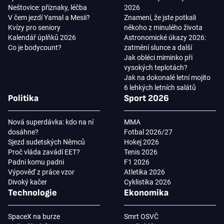
Neštovice: příznaky, léčba
2026
V čem jezdí Yamal a Mesii?
Znamení, že jste potkali
Kvízy pro seniory
někoho z minulého života
Kalendář úplňků 2026
Astronomické úkazy 2026:
Co je bodycount?
zatmění slunce a další
Jak obléci miminko při
vysokých teplotách?
Jak na dokonalé letní mojito
6 lehkých letních salátů
Politika
Sport 2026
Nová superdávka: kdo na ní
MMA
dosáhne?
Fotbal 2026/27
Sjezd sudetských Němců
Hokej 2026
Proč vláda zavádí EET?
Tenis 2026
Padni komu padni
F1 2026
Výpověď z práce vzor
Atletika 2026
Divoký kačer
Cyklistika 2026
Technologie
Ekonomika
SpaceX na burze
Smrt OSVČ