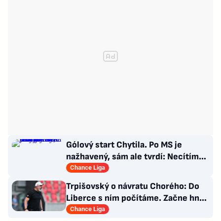
Gólový start Chytila. Po MS je
nažhavený, sám ale tvrdí: Necítím
se jako jednička
Chance Liga
Trpišovský o návratu Chorého: Do
Liberce s ním počítáme. Začne hned
od začátku?
Chance Liga