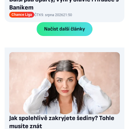
Baníkem
Chance Liga
ČTK
9. srpna 2026
21:50
Načíst další články
Jak spolehlivě zakryjete šediny? Tohle
musíte znát