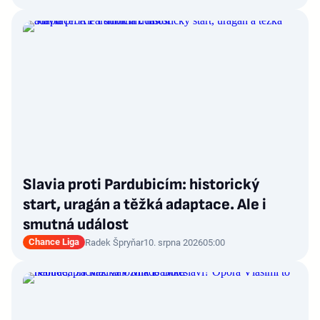
Slavia proti Pardubicím: historický
start, uragán a těžká adaptace. Ale i
smutná událost
Chance Liga
Radek Špryňar
10. srpna 2026
05:00