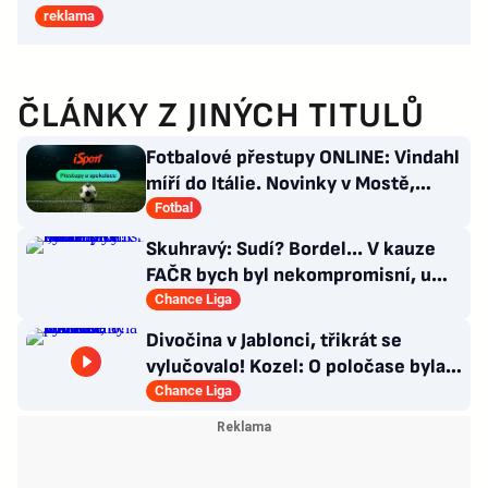
reklama
ČLÁNKY Z JINÝCH TITULŮ
Fotbalové přestupy ONLINE: Vindahl
míří do Itálie. Novinky v Mostě,
posila pro PSG
Fotbal
Skuhravý: Sudí? Bordel... V kauze
FAČR bych byl nekompromisní, u
Davida Látala taky!
Chance Liga
Divočina v Jablonci, třikrát se
vylučovalo! Kozel: O poločase byla v
kabině bouřka
Chance Liga