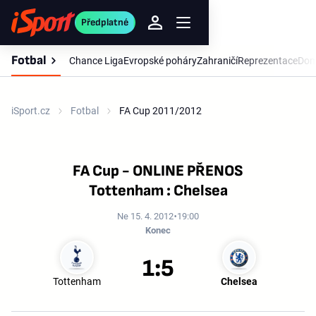
Předplatné
Fotbal
Chance Liga
Evropské poháry
Zahraničí
Reprezentace
Dom
iSport.cz
Fotbal
FA Cup 2011/2012
FA Cup - ONLINE PŘENOS
Tottenham : Chelsea
Ne 15. 4. 2012
19:00
Konec
1:5
Tottenham
Chelsea