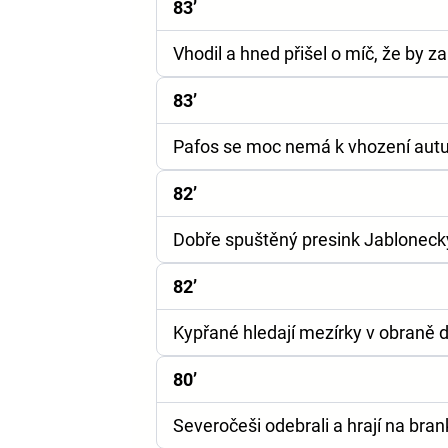
83’
Vhodil a hned přišel o míč, že by 
83’
Pafos se moc nemá k vhození autu
82’
Dobře spuštěný presink Jabloneck
82’
Kypřané hledají mezírky v obraně 
80’
Severočeši odebrali a hrají na bran