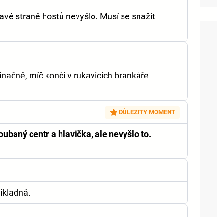
ravé straně hostů nevyšlo. Musí se snažit
inačně, míč končí v rukavicích brankáře
DŮLEŽITÝ MOMENT
baný centr a hlavička, ale nevyšlo to.
říkladná.