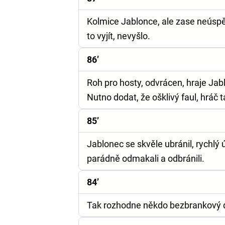
Kolmice Jablonce, ale zase neúspě
to vyjít, nevyšlo.
86’
Roh pro hosty, odvrácen, hraje Jab
Nutno dodat, že ošklivý faul, hráč ta
85’
Jablonec se skvěle ubránil, rychlý 
parádně odmakali a odbránili.
84’
Tak rozhodne někdo bezbrankový d