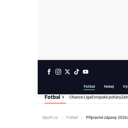
Fotbal
Hokej
Vý
Fotbal
Chance Liga
Evropské poháry
Zah
iSport.cz
Fotbal
Přípravné zápasy 2026