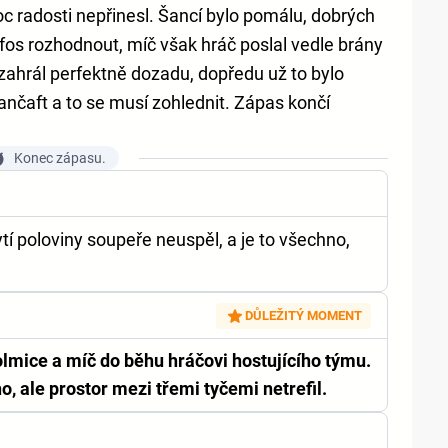
 radosti nepřinesl. Šancí bylo pomálu, dobrých
fos rozhodnout, míč však hráč poslal vedle brány
ahrál perfektně dozadu, dopředu už to bylo
mančaft a to se musí zohlednit. Zápas končí
Konec zápasu.
 poloviny soupeře neuspěl, a je to všechno,
DŮLEŽITÝ MOMENT
lmice a míč do běhu hráčovi hostujícího týmu.
o, ale prostor mezi třemi tyčemi netrefil.