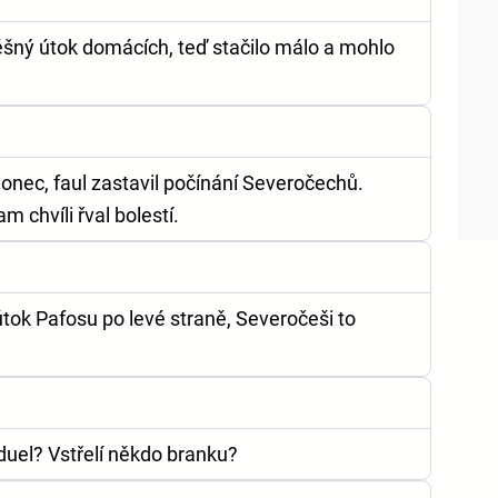
šný útok domácích, teď stačilo málo a mohlo
lonec, faul zastavil počínání Severočechů.
m chvíli řval bolestí.
útok Pafosu po levé straně, Severočeši to
uel? Vstřelí někdo branku?