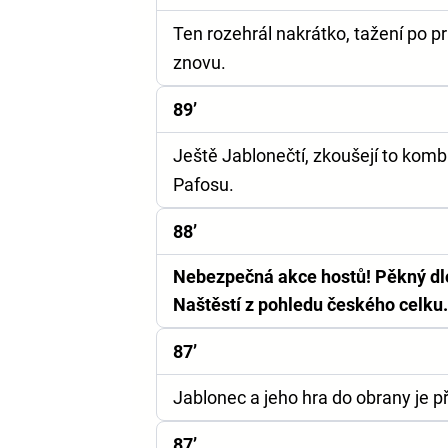
Ten rozehrál nakrátko, tažení po p
znovu.
89’
Ještě Jablonečtí, zkoušejí to komb
Pafosu.
88’
Nebezpečná akce hostů! Pěkný dlou
Naštěstí z pohledu českého celku.
87’
Jablonec a jeho hra do obrany je p
87’