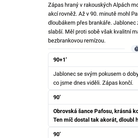
Zápas hraný v rakouských Alpách moc
akcí rovněž. Až v 90. minutě mohl Pa
dloubákem přes brankáře. Jablonec z
slabší. Měl proti sobě však kvalitní 
bezbrankovou remízou.
90+1’
Jablonec se svým pokusem o dobytí
co jsme dnes viděli. Zápas končí.
90’
Obrovská šance Pafosu, krásná ko
Ten míč dostal tak akorát, dloubl h
90’