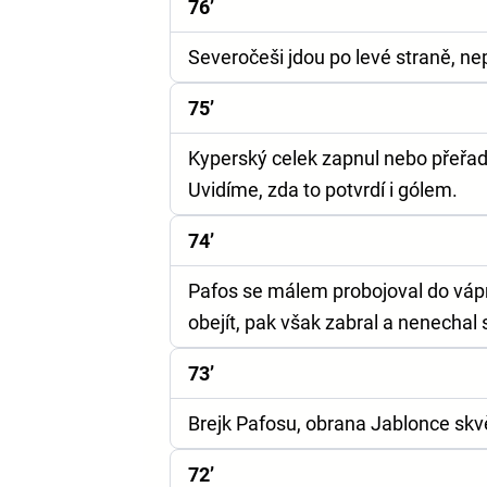
76’
Severočeši jdou po levé straně, ne
75’
Kyperský celek zapnul nebo přeřadi
Uvidíme, zda to potvrdí i gólem.
74’
Pafos se málem probojoval do vápna
obejít, pak však zabral a nenechal
73’
Brejk Pafosu, obrana Jablonce skvě
72’