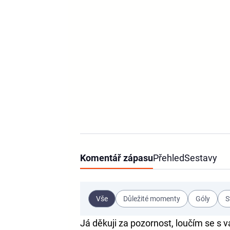
Komentář zápasu
Přehled
Sestavy
Vše
Důležité momenty
Góly
S
Já děkuji za pozornost, loučím se s v