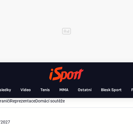
sledky
Video
Tenis
MMA
Ostatní
Blesk Sport
F
raničí
Reprezentace
Domácí soutěže
/2027