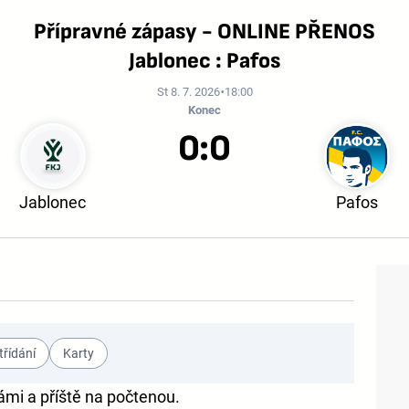
Přípravné zápasy - ONLINE PŘENOS
Jablonec : Pafos
St 8. 7. 2026
18:00
Konec
0:0
Jablonec
Pafos
třídání
Karty
ámi a příště na počtenou.