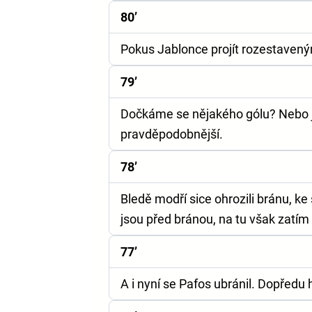
80’
Pokus Jablonce projít rozestaven
79’
Dočkáme se nějakého gólu? Nebo je
pravděpodobnější.
78’
Bledě modří sice ohrozili bránu, ke 
jsou před bránou, na tu však zatím t
77’
A i nyní se Pafos ubránil. Dopředu h