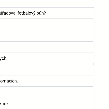
zaúřadoval fotbalový bůh?
.
ých.
domácích.
káře.