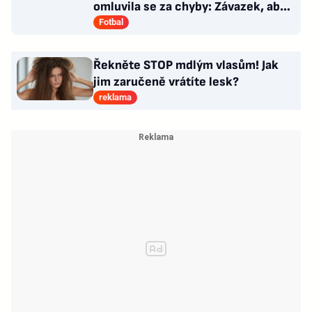
omluvila se za chyby: Závazek, aby
se již neopakovaly
Fotbal
Řekněte STOP mdlým vlasům! Jak
jim zaručeně vrátíte lesk?
reklama