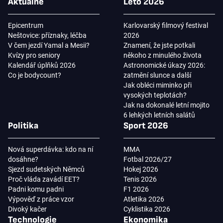
Aktuálně
Léto 2026
Epicentrum
Karlovarský filmový festival
Neštovice: příznaky, léčba
2026
V čem jezdí Yamal a Mesii?
Znamení, že jste potkali
Kvízy pro seniory
někoho z minulého života
Kalendář úplňků 2026
Astronomické úkazy 2026:
Co je bodycount?
zatmění slunce a další
Jak obléci miminko při
vysokých teplotách?
Jak na dokonalé letní mojito
6 lehkých letních salátů
Politika
Sport 2026
Nová superdávka: kdo na ní
MMA
dosáhne?
Fotbal 2026/27
Sjezd sudetských Němců
Hokej 2026
Proč vláda zavádí EET?
Tenis 2026
Padni komu padni
F1 2026
Výpověď z práce vzor
Atletika 2026
Divoký kačer
Cyklistika 2026
Technologie
Ekonomika