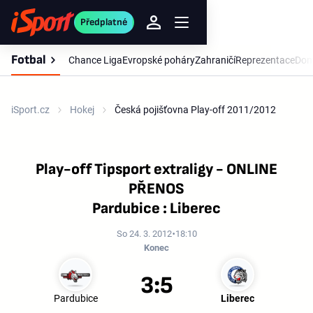
Předplatné
Fotbal
Chance Liga
Evropské poháry
Zahraničí
Reprezentace
Dom
iSport.cz
Hokej
Česká pojišťovna Play-off 2011/2012
Play-off Tipsport extraligy - ONLINE
PŘENOS
Pardubice : Liberec
So 24. 3. 2012
18:10
Konec
3:5
Pardubice
Liberec