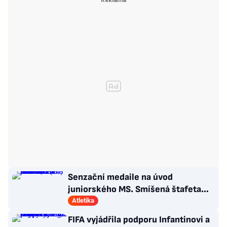
Senzační medaile na úvod
juniorského MS. Smíšená štafeta
bere stříbro, zazářila Botková (16)
Atletika
FIFA vyjádřila podporu Infantinovi a