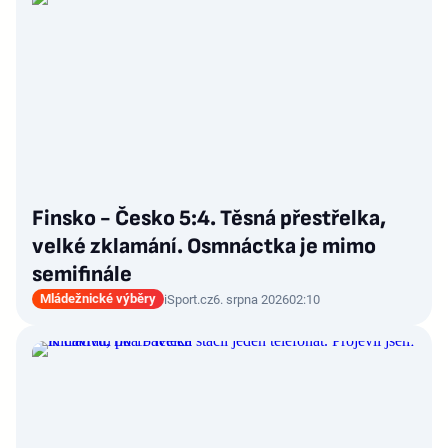
Finsko - Česko 5:4. Těsná přestřelka,
velké zklamání. Osmnáctka je mimo
semifinále
Mládežnické výběry
iSport.cz
6. srpna 2026
02:10