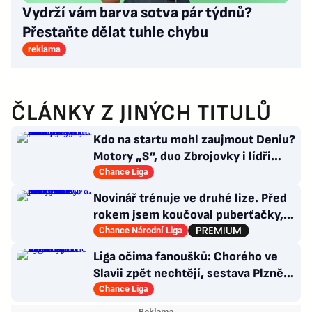
Vydrží vám barva sotva pár týdnů?
Přestaňte dělat tuhle chybu
reklama
ČLÁNKY Z JINÝCH TITULŮ
Kdo na startu mohl zaujmout Deniu?
Motory „S“, duo Zbrojovky i lídři
pohárových zástupců
Chance Liga
Novinář trénuje ve druhé lize. Před
rokem jsem koučoval puberťačky,
směje se Mathauser
Chance Národní Liga
Liga očima fanoušků: Chorého ve
Slavii zpět nechtějí, sestava Plzně
vytažená z klobouku
Chance Liga