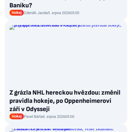
Baníku?
Hokej
Zdeněk Janda
5. srpna 2026
05:00
Z grázla NHL hereckou hvězdou: změnil
pravidla hokeje, po Oppenheimerovi
září v Odysseji
Hokej
Pavel Bárta
6. srpna 2026
05:00