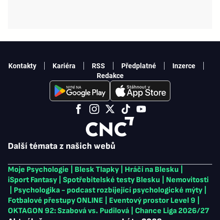
Kontakty
Kariéra
RSS
Předplatné
Inzerce
Redakce
Další témata z našich webů
Moje Psychologie
|
Blesk Tlapky
|
Hráči na Blesku
|
iSport Fantasy
|
Spotřebitelské testy Blesku
|
Nemovitosti
|
Psychologika - podcast rozbíjející psychologické mýty
|
Fotbalové přestupy ONLINE
|
Eventový prostor Level 9
|
OKTAGON 92: Szabová vs. Pudilová
|
Chance Liga 2026/27