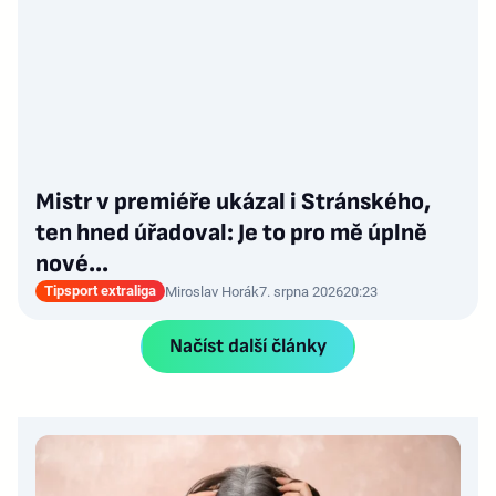
Mistr v premiéře ukázal i Stránského,
ten hned úřadoval: Je to pro mě úplně
nové…
Tipsport extraliga
Miroslav Horák
7. srpna 2026
20:23
Načíst další články