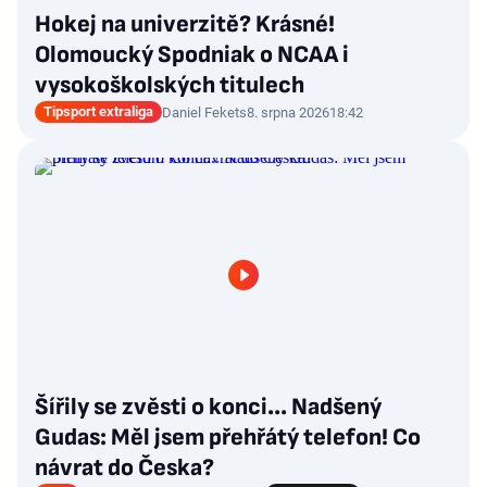
Hokej na univerzitě? Krásné!
Olomoucký Spodniak o NCAA i
vysokoškolských titulech
Tipsport extraliga
Daniel Fekets
8. srpna 2026
18:42
Šířily se zvěsti o konci... Nadšený
Gudas: Měl jsem přehřátý telefon! Co
návrat do Česka?