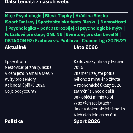
Další témata z našich webů
Moje Psychologie
|
Blesk Tlapky
|
Hráči na Blesku
|
iSport Fantasy
|
Spotřebitelské testy Blesku
|
Nemovitosti
|
Psychologika - podcast rozbíjející psychologické mýty
|
Fotbalové přestupy ONLINE
|
Eventový prostor Level 9
|
OKTAGON 92: Szabová vs. Pudilová
|
Chance Liga 2026/27
Aktuálně
Léto 2026
Epicentrum
Karlovarský filmový festival
Neštovice: příznaky, léčba
2026
V čem jezdí Yamal a Mesii?
Znamení, že jste potkali
Kvízy pro seniory
někoho z minulého života
Kalendář úplňků 2026
Astronomické úkazy 2026:
Co je bodycount?
zatmění slunce a další
Jak obléci miminko při
vysokých teplotách?
Jak na dokonalé letní mojito
6 lehkých letních salátů
Politika
Sport 2026