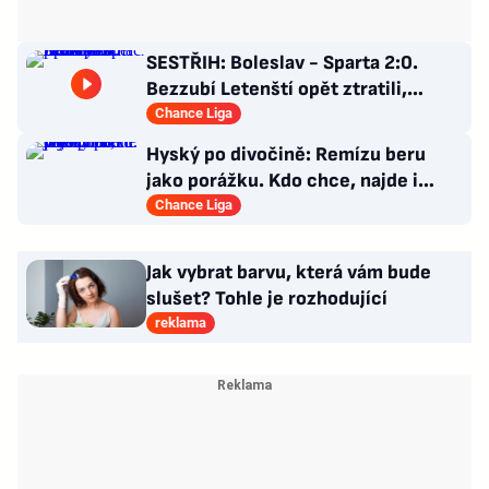
SESTŘIH: Boleslav - Sparta 2:0.
Bezzubí Letenští opět ztratili,
domácí rozhodli v první půli
Chance Liga
Hyský po divočině: Remízu beru
jako porážku. Kdo chce, najde i
hodně pozitivních věcí
Chance Liga
Jak vybrat barvu, která vám bude
slušet? Tohle je rozhodující
reklama