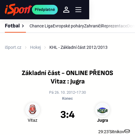
Předplatné
Fotbal
Chance Liga
Evropské poháry
Zahraničí
Reprezentace
Dom
iSport.cz
Hokej
KHL - Základní část 2012/2013
Základní část - ONLINE PŘENOS
Vitaz : Jugra
Pá 26. 10. 2012
17:30
Konec
3:4
Vitaz
Jugra
29:23'
Sitnikov