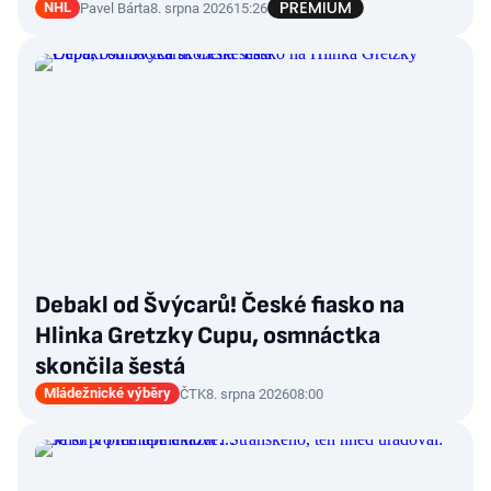
NHL
Pavel Bárta
8. srpna 2026
15:26
Debakl od Švýcarů! České fiasko na
Hlinka Gretzky Cupu, osmnáctka
skončila šestá
Mládežnické výběry
ČTK
8. srpna 2026
08:00