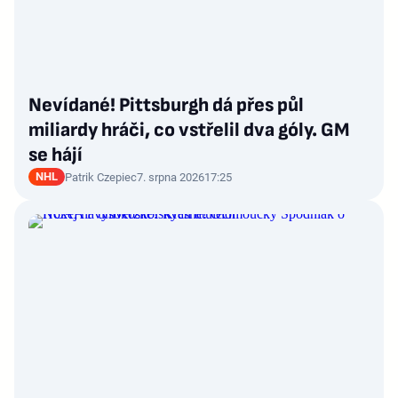
Nevídané! Pittsburgh dá přes půl
miliardy hráči, co vstřelil dva góly. GM
se hájí
NHL
Patrik Czepiec
7. srpna 2026
17:25