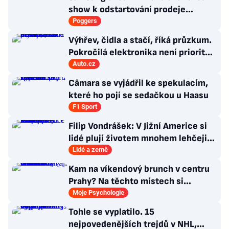
show k odstartování prodeje
nových produktů
Poggers
Výhřev, čidla a stačí, říká průzkum.
Pokročilá elektronika není prioritou
zákazníků
Auto.cz
Câmara se vyjádřil ke spekulacím,
které ho pojí se sedačkou u Haasu
F1 Sport
Filip Vondrášek: V Jižní Americe si
lidé plují životem mnohem lehčeji,
věci tolik neřeší
Lidé a země
Kam na víkendový brunch v centru
Prahy? Na těchto místech si
dlouhou snídani užívají i místní
Moje Psychologie
Tohle se vyplatilo. 15
nejpovedenějších trejdů v NHL,