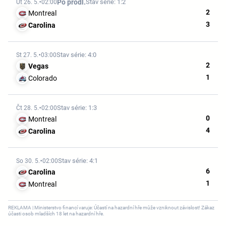
Po prodl.
Stav série: 1:2
Út 26. 5.
02:00
2
Montreal
3
Carolina
Stav série: 4:0
St 27. 5.
03:00
2
Vegas
1
Colorado
Stav série: 1:3
Čt 28. 5.
02:00
0
Montreal
4
Carolina
Stav série: 4:1
So 30. 5.
02:00
6
Carolina
1
Montreal
REKLAMA | Ministerstvo financí varuje: Účastí na hazardní hře může vzniknout závislost! Zákaz
účasti osob mladších 18 let na hazardní hře.