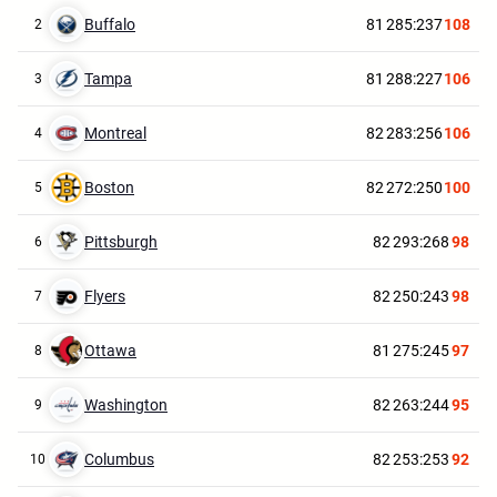
Buffalo
81
285:237
108
2
Tampa
81
288:227
106
3
Montreal
82
283:256
106
4
Boston
82
272:250
100
5
Pittsburgh
82
293:268
98
6
Flyers
82
250:243
98
7
Ottawa
81
275:245
97
8
Washington
82
263:244
95
9
Columbus
82
253:253
92
10