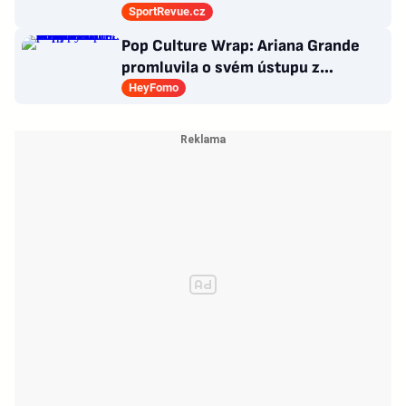
které byly upečeny na poslední
SportRevue.cz
chvíli
Pop Culture Wrap: Ariana Grande
promluvila o svém ústupu z
veřejného života a Sophia z
HeyFomo
KATSEYE si dává pauzu od skupiny