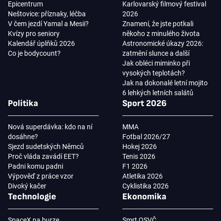
Epicentrum
Karlovarský filmový festival
Neštovice: příznaky, léčba
2026
V čem jezdí Yamal a Mesii?
Znamení, že jste potkali
Kvízy pro seniory
někoho z minulého života
Kalendář úplňků 2026
Astronomické úkazy 2026:
Co je bodycount?
zatmění slunce a další
Jak obléci miminko při
vysokých teplotách?
Jak na dokonalé letní mojito
6 lehkých letních salátů
Politika
Sport 2026
Nová superdávka: kdo na ní
MMA
dosáhne?
Fotbal 2026/27
Sjezd sudetských Němců
Hokej 2026
Proč vláda zavádí EET?
Tenis 2026
Padni komu padni
F1 2026
Výpověď z práce vzor
Atletika 2026
Divoký kačer
Cyklistika 2026
Technologie
Ekonomika
SpaceX na burze
Smrt OSVČ