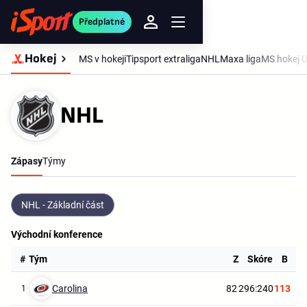
Předplatné
Hokej
MS v hokeji
Tipsport extraliga
NHL
Maxa liga
MS hokej 
NHL
Zápasy
Týmy
NHL - Základní část
Východní konference
#
Tým
Z
Skóre
B
Carolina
82
296:240
113
1