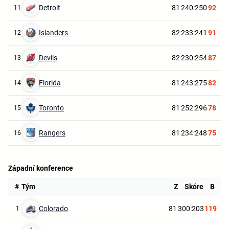
Detroit
81
240:250
92
11
Islanders
82
233:241
91
12
Devils
82
230:254
87
13
Florida
81
243:275
82
14
Toronto
81
252:296
78
15
Rangers
81
234:248
75
16
Západní konference
#
Tým
Z
Skóre
B
Colorado
81
300:203
119
1