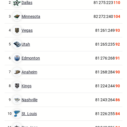
Dallas
81
275:223
110
2
Minnesota
82
272:240
104
3
Vegas
81
261:249
93
4
Utah
81
265:235
92
5
Edmonton
81
276:268
91
6
Anaheim
81
268:284
90
7
Kings
81
224:244
90
8
Nashville
81
243:264
86
9
St. Louis
81
226:255
84
10