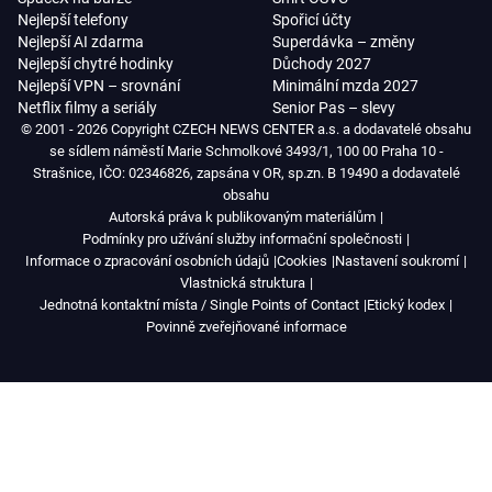
Nejlepší telefony
Spořicí účty
Nejlepší AI zdarma
Superdávka – změny
Nejlepší chytré hodinky
Důchody 2027
Nejlepší VPN – srovnání
Minimální mzda 2027
Netflix filmy a seriály
Senior Pas – slevy
© 2001 - 2026 Copyright CZECH NEWS CENTER a.s. a dodavatelé obsahu
se sídlem náměstí Marie Schmolkové 3493/1, 100 00 Praha 10 -
Strašnice, IČO: 02346826, zapsána v OR, sp.zn. B 19490 a dodavatelé
obsahu
Autorská práva k publikovaným materiálům
Podmínky pro užívání služby informační společnosti
Informace o zpracování osobních údajů
Cookies
Nastavení soukromí
Vlastnická struktura
Jednotná kontaktní místa / Single Points of Contact
Etický kodex
Povinně zveřejňované informace