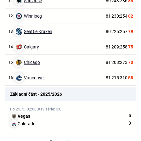
San Jose
80
243:286
84
11
Winnipeg
81
230:254
82
12
Seattle Kraken
80
225:257
79
13
Calgary
81
209:258
75
14
Chicago
81
208:273
70
15
Vancouver
81
215:310
58
16
Základní část - 2025/2026
Stav série: 3:0
Po 25. 5.
02:00
5
Vegas
3
Colorado