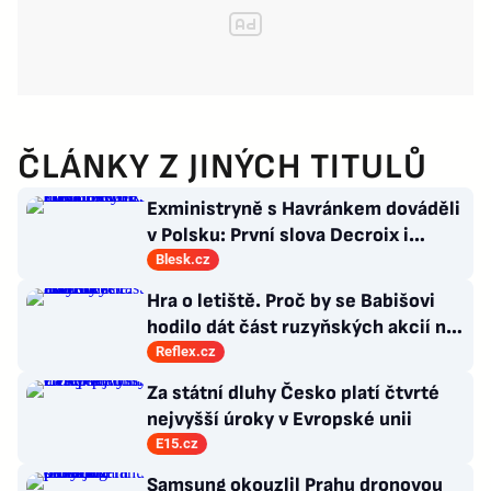
ČLÁNKY Z JINÝCH TITULŮ
Exministryně s Havránkem dováděli
v Polsku: První slova Decroix i
Havránkové!
Blesk.cz
Hra o letiště. Proč by se Babišovi
hodilo dát část ruzyňských akcií na
burzu?
Reflex.cz
Za státní dluhy Česko platí čtvrté
nejvyšší úroky v Evropské unii
E15.cz
Samsung okouzlil Prahu dronovou