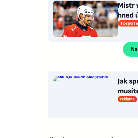
Mistr 
hned ú
Tipsport e
Nač
Jak sp
musít
reklama