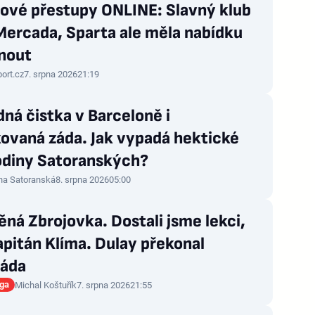
lové přestupy ONLINE: Slavný klub
Mercada, Sparta ale měla nabídku
nout
port.cz
7. srpna 2026
21:19
ná čistka v Barceloně i
ovaná záda. Jak vypadá hektické
rodiny Satoranských?
na Satoranská
8. srpna 2026
05:00
ná Zbrojovka. Dostali jsme lekci,
apitán Klíma. Dulay překonal
áda
iga
Michal Koštuřík
7. srpna 2026
21:55