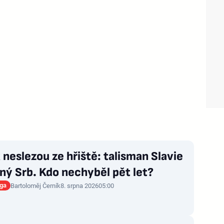
 neslezou ze hřiště: talisman Slavie
zný Srb. Kdo nechyběl pět let?
iga
Bartoloměj Černík
8. srpna 2026
05:00