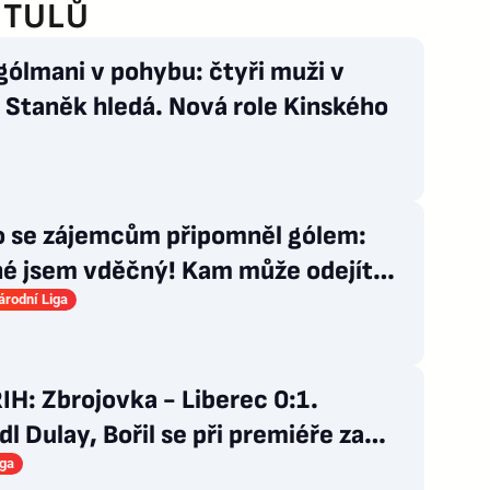
ITULŮ
gólmani v pohybu: čtyři muži v
, Staněk hledá. Nová role Kinského
 se zájemcům připomněl gólem:
né jsem vděčný! Kam může odejít
an?
rodní Liga
H: Zbrojovka - Liberec 0:1.
l Dulay, Bořil se při premiéře za
 zranil
iga