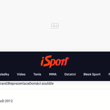
sledky
Video
Tenis
MMA
Ostatní
Blesk Sport
F
raničí
Reprezentace
Domácí soutěže
muži 2012