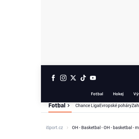
Fotbal
Hokej
Vý
Fotbal
Chance Liga
Evropské poháry
Zah
iSport.cz
OH - Basketbal - OH - basketbal - 