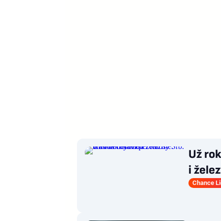
Už rok
i žele
Chance L