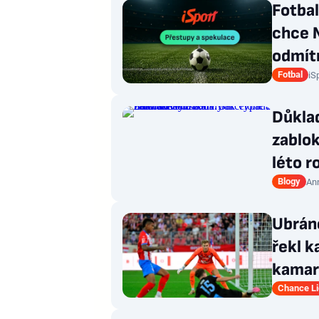
Fotba
chce 
odmít
Fotbal
iS
Důklad
zablok
léto 
Blogy
An
Ubráně
řekl k
kamar
Chance L