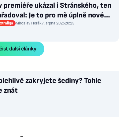
v premiéře ukázal i Stránského, ten
řadoval: Je to pro mě úplně nové…
xtraliga
Miroslav Horák
7. srpna 2026
20:23
íst další články
olehlivě zakryjete šediny? Tohle
e znát