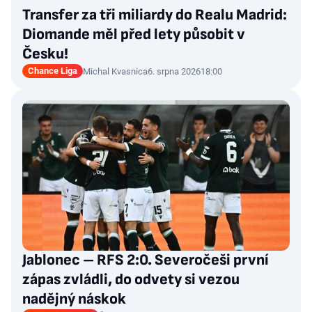
Transfer za tři miliardy do Realu Madrid:
Diomande měl před lety působit v
Česku!
Chance Liga
Michal Kvasnica
6. srpna 2026
18:00
Jablonec – RFS 2:0. Severočeši první
zápas zvládli, do odvety si vezou
nadějný náskok