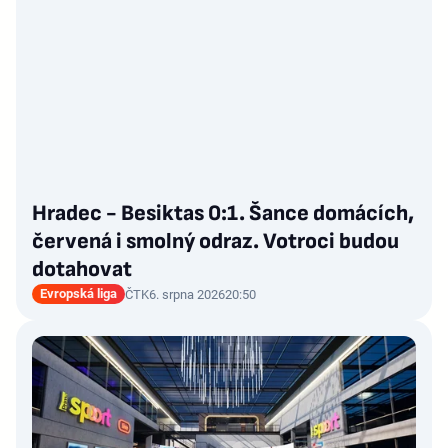
Hradec - Besiktas 0:1. Šance domácích,
červená i smolný odraz. Votroci budou
dotahovat
Evropská liga
ČTK
6. srpna 2026
20:50