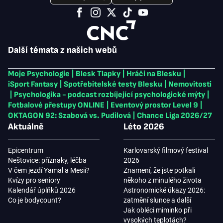
Další témata z našich webů
Moje Psychologie
|
Blesk Tlapky
|
Hráči na Blesku
|
iSport Fantasy
|
Spotřebitelské testy Blesku
|
Nemovitosti
|
Psychologika - podcast rozbíjející psychologické mýty
|
Fotbalové přestupy ONLINE
|
Eventový prostor Level 9
|
OKTAGON 92: Szabová vs. Pudilová
|
Chance Liga 2026/27
Aktuálně
Léto 2026
Epicentrum
Karlovarský filmový festival
Neštovice: příznaky, léčba
2026
V čem jezdí Yamal a Mesii?
Znamení, že jste potkali
Kvízy pro seniory
někoho z minulého života
Kalendář úplňků 2026
Astronomické úkazy 2026:
Co je bodycount?
zatmění slunce a další
Jak obléci miminko při
vysokých teplotách?