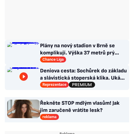
Plány na nový stadion v Brně se
komplikují. Výška 37 metrů prý
narušuje výhled na centrum
Chance Liga
Deniova cesta: Sochůrek do základu
a slávistická stoperská klika. Ukáže
i na Chorého?
Reprezentace
Řekněte STOP mdlým vlasům! Jak
jim zaručeně vrátíte lesk?
reklama