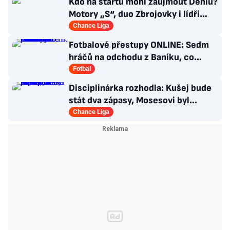
Kdo na startu mohl zaujmout Deniu?
Motory „S“, duo Zbrojovky i lídři
pohárových zástupců
Chance Liga
Fotbalové přestupy ONLINE: Sedm
hráčů na odchodu z Baníku, co
situace kolem Nombila?
Fotbal
Disciplinárka rozhodla: Kušej bude
stát dva zápasy, Mosesovi byl
prominut zbytek trestu
Chance Liga