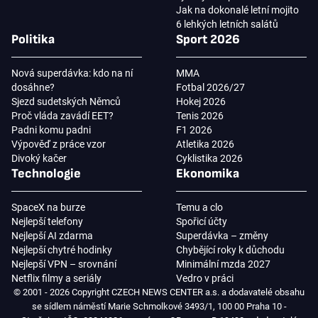
Jak na dokonalé letní mojito
6 lehkých letních salátů
Politika
Sport 2026
Nová superdávka: kdo na ní
MMA
dosáhne?
Fotbal 2026/27
Sjezd sudetských Němců
Hokej 2026
Proč vláda zavádí EET?
Tenis 2026
Padni komu padni
F1 2026
Výpověď z práce vzor
Atletika 2026
Divoký kačer
Cyklistika 2026
Technologie
Ekonomika
SpaceX na burze
Temu a clo
Nejlepší telefony
Spořicí účty
Nejlepší AI zdarma
Superdávka – změny
Nejlepší chytré hodinky
Chybějící roky k důchodu
Nejlepší VPN – srovnání
Minimální mzda 2027
Netflix filmy a seriály
Vedro v práci
© 2001 - 2026 Copyright CZECH NEWS CENTER a.s. a dodavatelé obsahu
se sídlem náměstí Marie Schmolkové 3493/1, 100 00 Praha 10 -