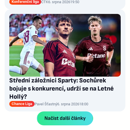
Konferenční liga
ČTK
6. srpna 2026
19:50
Střední záložníci Sparty: Sochůrek
bojuje s konkurencí, udrží se na Letné
Hollý?
Chance Liga
Pavel Šťastný
6. srpna 2026
18:00
Načíst další články