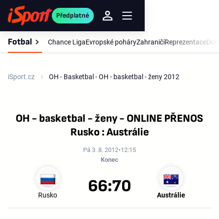
Předplatné
Fotbal
Chance Liga
Evropské poháry
Zahraničí
Reprezentace
Dom
iSport.cz
OH - Basketbal - OH - basketbal - ženy 2012
OH - basketbal - ženy - ONLINE PŘENOS
Rusko : Austrálie
Pá 3. 8. 2012
12:15
Konec
66:70
Rusko
Austrálie