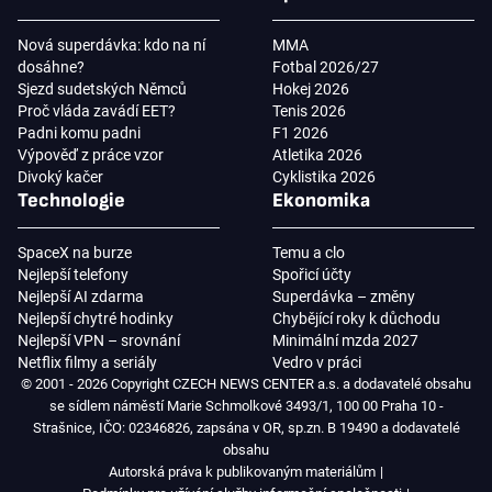
Nová superdávka: kdo na ní
MMA
dosáhne?
Fotbal 2026/27
Sjezd sudetských Němců
Hokej 2026
Proč vláda zavádí EET?
Tenis 2026
Padni komu padni
F1 2026
Výpověď z práce vzor
Atletika 2026
Divoký kačer
Cyklistika 2026
Technologie
Ekonomika
SpaceX na burze
Temu a clo
Nejlepší telefony
Spořicí účty
Nejlepší AI zdarma
Superdávka – změny
Nejlepší chytré hodinky
Chybějící roky k důchodu
Nejlepší VPN – srovnání
Minimální mzda 2027
Netflix filmy a seriály
Vedro v práci
© 2001 - 2026 Copyright CZECH NEWS CENTER a.s. a dodavatelé obsahu
se sídlem náměstí Marie Schmolkové 3493/1, 100 00 Praha 10 -
Strašnice, IČO: 02346826, zapsána v OR, sp.zn. B 19490 a dodavatelé
obsahu
Autorská práva k publikovaným materiálům