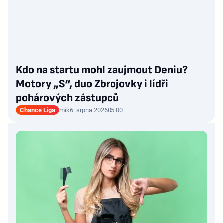
Kdo na startu mohl zaujmout Deniu?
Motory „S“, duo Zbrojovky i lídři
pohárových zástupců
Chance Liga
mik
6. srpna 2026
05:00