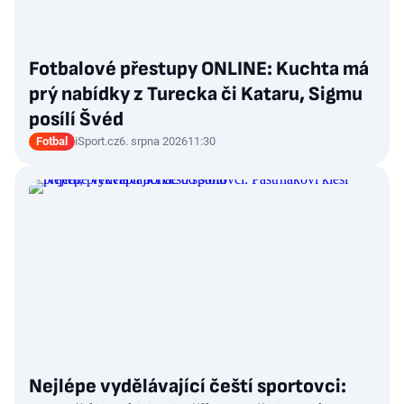
Fotbalové přestupy ONLINE: Kuchta má
prý nabídky z Turecka či Kataru, Sigmu
posílí Švéd
Fotbal
iSport.cz
6. srpna 2026
11:30
Nejlépe vydělávající čeští sportovci: