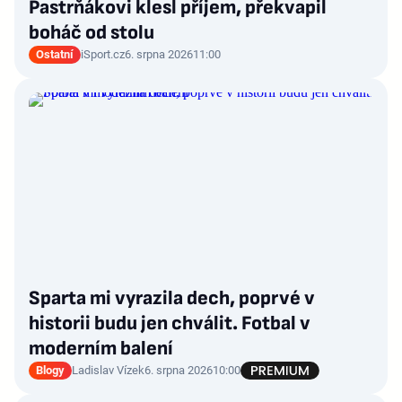
Pastrňákovi klesl příjem, překvapil
boháč od stolu
Ostatní
iSport.cz
6. srpna 2026
11:00
Sparta mi vyrazila dech, poprvé v
historii budu jen chválit. Fotbal v
moderním balení
Blogy
Ladislav Vízek
6. srpna 2026
10:00