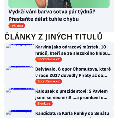
Vydrží vám barva sotva pár týdnů?
Přestaňte dělat tuhle chybu
reklama
ČLÁNKY Z JINÝCH TITULŮ
Karviná jako odrazový můstek. 10
hráčů, kteří se ze slezského klubu
probili k lukrativnímu angažmá
SportRevue.cz
Bejvávalo. 6 opor Chomutova, které
v roce 2017 dovedly Piráty až do
semifinále play-off
SportRevue.cz
Kalousek o prezidentovi: S Pavlem
jsem se nesmířil! ...a promluvil o
návratu
Blesk.cz
Kandidatura Karla Řehky do Senátu