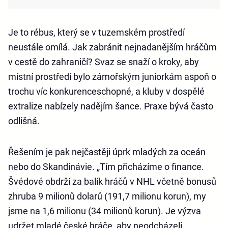
Je to rébus, který se v tuzemském prostředí
neustále omílá. Jak zabránit nejnadanějším hráčům
v cestě do zahraničí? Svaz se snaží o kroky, aby
místní prostředí bylo zámořským juniorkám aspoň o
trochu víc konkurenceschopné, a kluby v dospělé
extralize nabízely nadějím šance. Praxe bývá často
odlišná.
Řešením je pak nejčastěji úprk mladých za oceán
nebo do Skandinávie. „Tím přicházíme o finance.
Švédové obdrží za balík hráčů v NHL včetně bonusů
zhruba 9 milionů dolarů (191,7 milionu korun), my
jsme na 1,6 milionu (34 milionů korun). Je výzva
udržet mladé české hráče, aby neodcházeli.