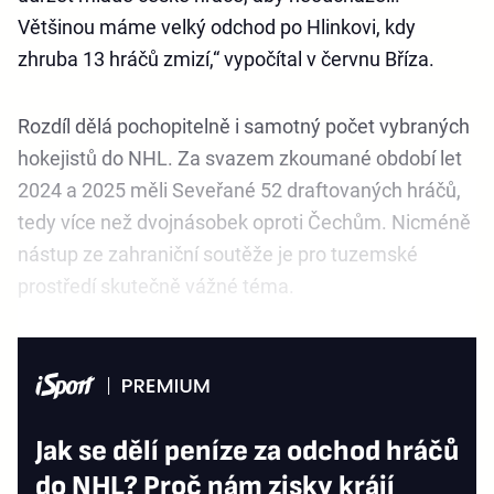
Většinou máme velký odchod po Hlinkovi, kdy
zhruba 13 hráčů zmizí,“ vypočítal v červnu Bříza.
Rozdíl dělá pochopitelně i samotný počet vybraných
hokejistů do NHL. Za svazem zkoumané období let
2024 a 2025 měli Seveřané 52 draftovaných hráčů,
tedy více než dvojnásobek oproti Čechům. Nicméně
nástup ze zahraniční soutěže je pro tuzemské
prostředí skutečně vážné téma.
Jak se dělí peníze za odchod hráčů
do NHL? Proč nám zisky krájí