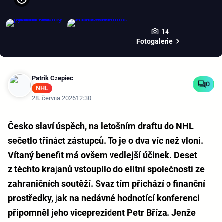
14
Fotogalerie
Patrik Czepiec
0
NHL
28. června 2026
12:30
Česko slaví úspěch, na letošním draftu do NHL
sečetlo třináct zástupců. To je o dva víc než vloni.
Vítaný benefit má ovšem vedlejší účinek. Deset
z těchto krajanů vstoupilo do elitní společnosti ze
zahraničních soutěží. Svaz tím přichází o finanční
prostředky, jak na nedávné hodnotící konferenci
připomněl jeho viceprezident Petr Bříza. Jenže