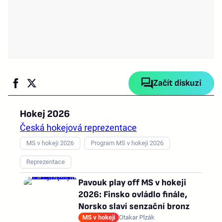
Začít diskuzi
Hokej 2026
Česká hokejová reprezentace
MS v hokeji 2026
Program MS v hokeji 2026
Reprezentace
Pavouk play off MS v hokeji
2026: Finsko ovládlo finále,
Norsko slaví senzační bronz
MS v hokeji
Otakar Plzák