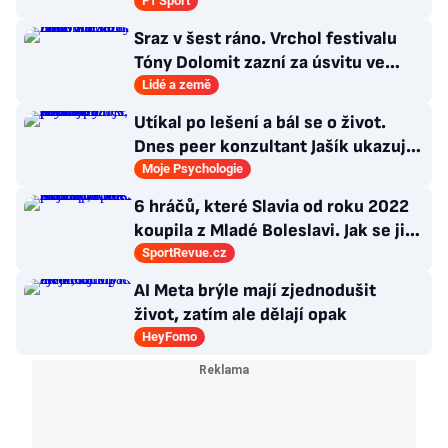
podmínky, i kdyby nás to mělo
F1 Sport
připravit o titul
Sraz v šest ráno. Vrchol festivalu
Tóny Dolomit zazní za úsvitu ve
3000 metrech
Lidé a země
Utíkal po lešení a bál se o život.
Dnes peer konzultant Jašík ukazuje,
že cesta z psychózy existuje
Moje Psychologie
6 hráčů, které Slavia od roku 2022
koupila z Mladé Boleslavi. Jak se jim
po přestupu do Edenu vedlo?
SportRevue.cz
AI Meta brýle mají zjednodušit
život, zatím ale dělají opak
HeyFomo