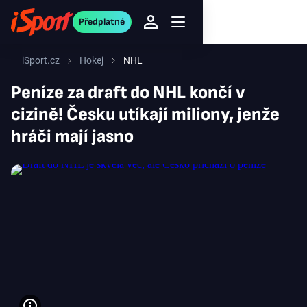
Předplatné
iSport.cz
Hokej
NHL
Peníze za draft do NHL končí v
cizině! Česku utíkají miliony, jenže
hráči mají jasno