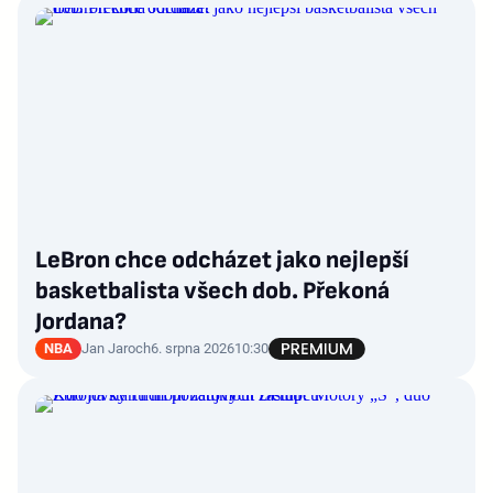
LeBron chce odcházet jako nejlepší
basketbalista všech dob. Překoná
Jordana?
NBA
Jan Jaroch
6. srpna 2026
10:30