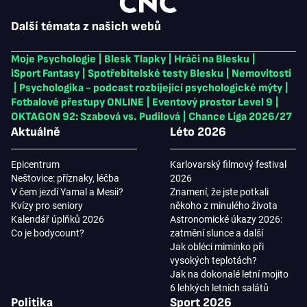
Další témata z našich webů
Moje Psychologie
|
Blesk Tlapky
|
Hráči na Blesku
|
iSport Fantasy
|
Spotřebitelské testy Blesku
|
Nemovitosti
|
Psychologika - podcast rozbíjející psychologické mýty
|
Fotbalové přestupy ONLINE
|
Eventový prostor Level 9
|
OKTAGON 92: Szabová vs. Pudilová
|
Chance Liga 2026/27
Aktuálně
Léto 2026
Epicentrum
Karlovarský filmový festival
Neštovice: příznaky, léčba
2026
V čem jezdí Yamal a Mesii?
Znamení, že jste potkali
Kvízy pro seniory
někoho z minulého života
Kalendář úplňků 2026
Astronomické úkazy 2026:
Co je bodycount?
zatmění slunce a další
Jak obléci miminko při
vysokých teplotách?
Jak na dokonalé letní mojito
6 lehkých letních salátů
Politika
Sport 2026