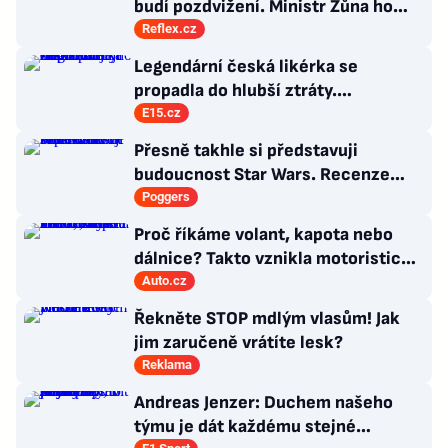
budí pozdvižení. Ministr Zůna ho
kritizuje, konkurenti haní i chválí
Reflex.cz
Legendární česká likérka se
propadla do hlubší ztráty.
Zachraňují ji domácí zákazníci
E15.cz
Přesně takhle si představuji
budoucnost Star Wars. Recenze
Star Wars: The Ninth Jedi
Poggers
Proč říkáme volant, kapota nebo
dálnice? Takto vznikla motoristická
slova, která zná každý
Auto.cz
Řekněte STOP mdlým vlasům! Jak
jim zaručeně vrátíte lesk?
Reklama
Andreas Jenzer: Duchem našeho
týmu je dát každému stejné