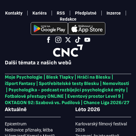
Kontakty
Kariéra
RSS
Předplatné
Inzerce
Redakce
Další témata z našich webů
Moje Psychologie
|
Blesk Tlapky
|
Hráči na Blesku
|
iSport Fantasy
|
Spotřebitelské testy Blesku
|
Nemovitosti
|
Psychologika - podcast rozbíjející psychologické mýty
|
Fotbalové přestupy ONLINE
|
Eventový prostor Level 9
|
OKTAGON 92: Szabová vs. Pudilová
|
Chance Liga 2026/27
Aktuálně
Léto 2026
Epicentrum
Karlovarský filmový festival
Neštovice: příznaky, léčba
2026
V čem jezdí Yamal a Mesii?
Znamení, že jste potkali