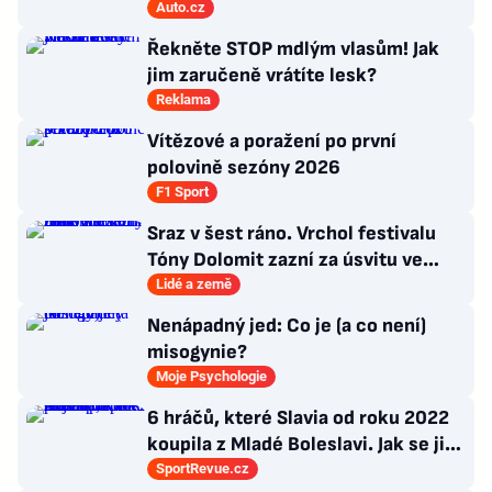
řekla, co si o tom myslí
Auto.cz
Řekněte STOP mdlým vlasům! Jak
jim zaručeně vrátíte lesk?
Reklama
Vítězové a poražení po první
polovině sezóny 2026
F1 Sport
Sraz v šest ráno. Vrchol festivalu
Tóny Dolomit zazní za úsvitu ve
3000 metrech
Lidé a země
Nenápadný jed: Co je (a co není)
misogynie?
Moje Psychologie
6 hráčů, které Slavia od roku 2022
koupila z Mladé Boleslavi. Jak se jim
po přestupu do Edenu vedlo?
SportRevue.cz