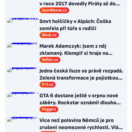
v roce 2017 dovedly Piráty až do
semifinále play-off
SportRevue.cz
Smrt holčičky v Alpách: Češka
zemřela při túře s rodiči
Blesk.cz
Marek Adamczyk: Jsem z něj
zklamaný. Klempíř si hraje na
ministra. Nestačí se tak tvářit, musí
Reflex.cz
zamakat
Jedna česká iluze se právě rozpadá.
Zelená transformace je pojistkou
proti chaosu
E15.cz
GTA 6 dostane ještě v srpnu nové
záběry. Rockstar oznámil dlouho
očekávanou prezentaci
Poggers
Více než polovina Němců je pro
zrušení neomezené rychlosti. Vláda