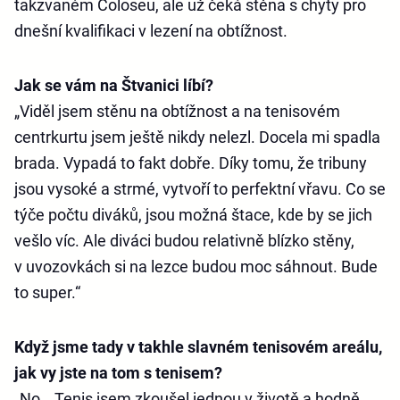
takzvaném Coloseu, ale už čeká stěna s chyty pro
dnešní kvalifikaci v lezení na obtížnost.
Jak se vám na Štvanici líbí?
„Viděl jsem stěnu na obtížnost a na tenisovém
centrkurtu jsem ještě nikdy nelezl. Docela mi spadla
brada. Vypadá to fakt dobře. Díky tomu, že tribuny
jsou vysoké a strmé, vytvoří to perfektní vřavu. Co se
týče počtu diváků, jsou možná štace, kde by se jich
vešlo víc. Ale diváci budou relativně blízko stěny,
v uvozovkách si na lezce budou moc sáhnout. Bude
to super.“
Když jsme tady v takhle slavném tenisovém areálu,
jak vy jste na tom s tenisem?
„No… Tenis jsem zkoušel jednou v životě a hodně