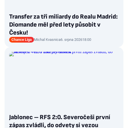
Transfer za tři miliardy do Realu Madrid:
Diomande měl před lety působit v
Česku!
Chance Liga
Michal Kvasnica
6. srpna 2026
18:00
Jablonec – RFS 2:0. Severočeši první
zápas zvládli, do odvety si vezou