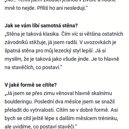
mně to nejde. Příliš ho ani nesleduji.“
Jak se vám líbí samotná stěna?
„Stěna je taková klasika. Čím víc si většina ostatních
závodníků stěžuje, já jsem radši. V uvozovkách je
špatná stěna pro můj lezecký styl lepší. Já si
myslím, že je taková jako všude jinde. Je to hlavně
na stavěčích, co postaví.“
V jaké formě se cítíte?
„Já jsem se přes zimu věnoval hlavně skalnímu
boulderingu. Poslední dva měsíce jsem se snažil
přeladit do vytrvalosti. Cítím se v dobré formě. Asi
bych se cítil ještě lépe s dalším měsícem tréninku,
ale uvidíme, co postaví stavěči.“