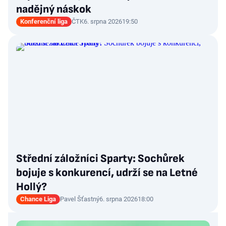
nadějný náskok
Konferenční liga
ČTK
6. srpna 2026
19:50
Střední záložníci Sparty: Sochůrek
bojuje s konkurencí, udrží se na Letné
Hollý?
Chance Liga
Pavel Šťastný
6. srpna 2026
18:00