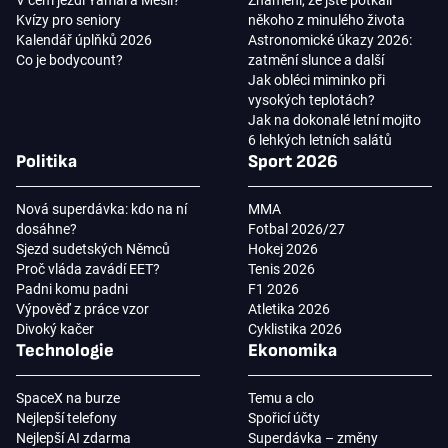
Kvízy pro seniory
někoho z minulého života
Kalendář úplňků 2026
Astronomické úkazy 2026:
Co je bodycount?
zatmění slunce a další
Jak obléci miminko při
vysokých teplotách?
Jak na dokonalé letní mojito
6 lehkých letních salátů
Politika
Sport 2026
Nová superdávka: kdo na ní
MMA
dosáhne?
Fotbal 2026/27
Sjezd sudetských Němců
Hokej 2026
Proč vláda zavádí EET?
Tenis 2026
Padni komu padni
F1 2026
Výpověď z práce vzor
Atletika 2026
Divoký kačer
Cyklistika 2026
Technologie
Ekonomika
SpaceX na burze
Temu a clo
Nejlepší telefony
Spořicí účty
Nejlepší AI zdarma
Superdávka – změny