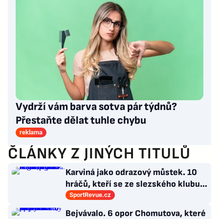
Vydrží vám barva sotva pár týdnů?
Přestaňte dělat tuhle chybu
reklama
ČLÁNKY Z JINÝCH TITULŮ
Karviná jako odrazový můstek. 10
hráčů, kteří se ze slezského klubu
probili k lukrativnímu angažmá
SportRevue.cz
Bejvávalo. 6 opor Chomutova, které