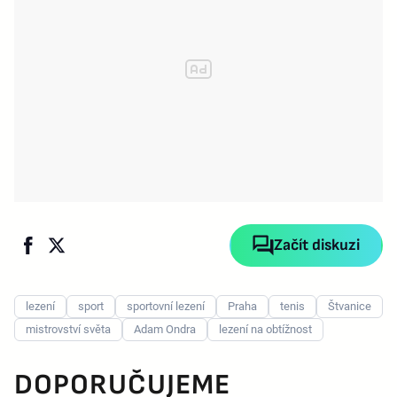
Začít diskuzi
lezení
sport
sportovní lezení
Praha
tenis
Štvanice
mistrovství světa
Adam Ondra
lezení na obtížnost
DOPORUČUJEME