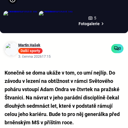
5
Fotogalerie
Martin Hašek
0
Další sporty
3. června 2026
17:15
Konečně se doma ukáže v tom, co umí nejlíp. Do
závodu v lezení na obtížnost v rámci Světového
poháru vstoupí Adam Ondra ve čtvrtek na pražské
Štvanici. Na návrat v jeho parádní disciplíně čekal
dlouhých sedmnáct let, které v podstatě rámují
celou jeho kariéru. Bude to pro něj generálka před
brněnským MS v příštím roce.