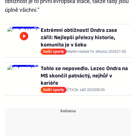
obtížnost je to první evropská štace, takže tady jsou
úplně všichni.“
Extrémní obtížnost! Ondra zase
zářil: Nejlepší přelezy historie,
komunita je v šoku
Další sporty
Martin Hašek
16. března 2026
21:00
Tohle se nepovedlo. Lezec Ondra na
MS skončil patnáctý, nejhůř v
kariéře
Další sporty
ČTK
26. září 2025
08:05