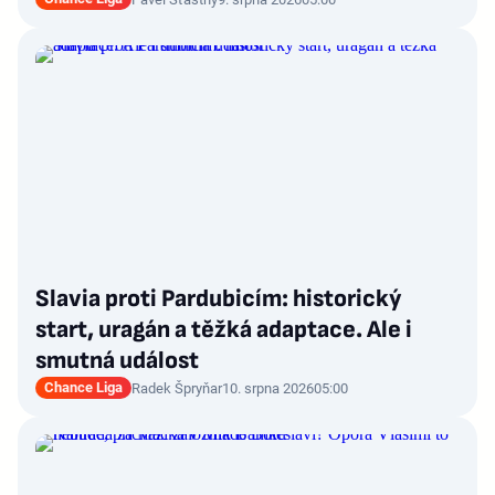
Slavia proti Pardubicím: historický
start, uragán a těžká adaptace. Ale i
smutná událost
Chance Liga
Radek Špryňar
10. srpna 2026
05:00