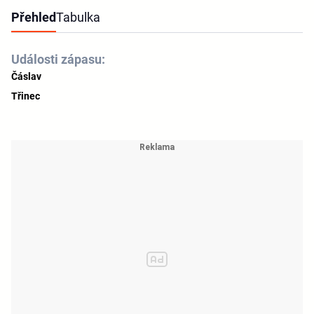
Přehled
Tabulka
Události zápasu:
Čáslav
Třinec