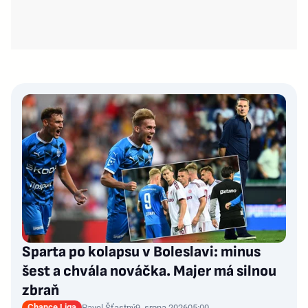
Sparta po kolapsu v Boleslavi: minus
šest a chvála nováčka. Majer má silnou
zbraň
Chance Liga
Pavel Šťastný
9. srpna 2026
05:00