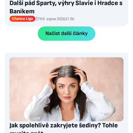
Další pád Sparty, výhry Slavie i Hradce s
Baníkem
Chance Liga
ČTK
9. srpna 2026
21:50
Načíst další články
Jak spolehlivě zakryjete šediny? Tohle