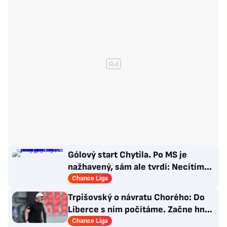
Gólový start Chytila. Po MS je
nažhavený, sám ale tvrdí: Necítím
se jako jednička
Chance Liga
Trpišovský o návratu Chorého: Do
Liberce s ním počítáme. Začne hned
od začátku?
Chance Liga