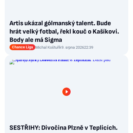
Artis ukázal gólmanský talent. Bude
hrát velký fotbal, řekl kouč o Kašíkovi.
Body ale má Sigma
Chance Liga
Michal Koštuřík
9. srpna 2026
22:39
SESTŘIHY: Divočina Plzně v Teplicích.