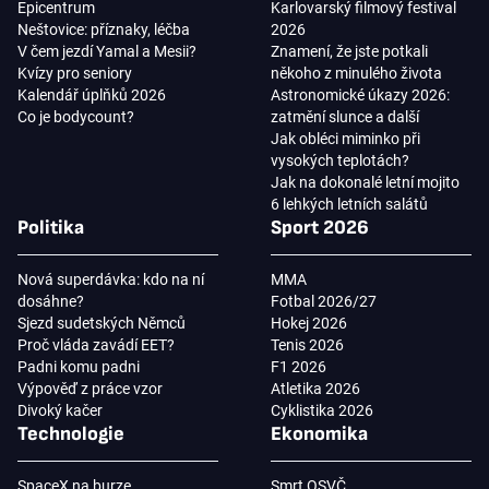
Epicentrum
Karlovarský filmový festival
Neštovice: příznaky, léčba
2026
V čem jezdí Yamal a Mesii?
Znamení, že jste potkali
Kvízy pro seniory
někoho z minulého života
Kalendář úplňků 2026
Astronomické úkazy 2026:
Co je bodycount?
zatmění slunce a další
Jak obléci miminko při
vysokých teplotách?
Jak na dokonalé letní mojito
6 lehkých letních salátů
Politika
Sport 2026
Nová superdávka: kdo na ní
MMA
dosáhne?
Fotbal 2026/27
Sjezd sudetských Němců
Hokej 2026
Proč vláda zavádí EET?
Tenis 2026
Padni komu padni
F1 2026
Výpověď z práce vzor
Atletika 2026
Divoký kačer
Cyklistika 2026
Technologie
Ekonomika
SpaceX na burze
Smrt OSVČ