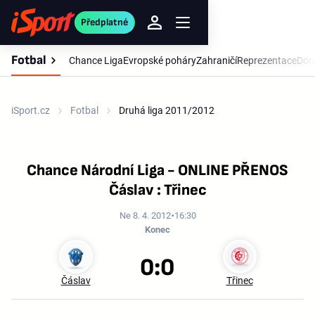
Předplatné
Fotbal
Chance Liga
Evropské poháry
Zahraničí
Reprezentace
Dom
iSport.cz
Fotbal
Druhá liga 2011/2012
Chance Národní Liga - ONLINE PŘENOS
Čáslav : Třinec
Ne 8. 4. 2012
16:30
Konec
0:0
Čáslav
Třinec