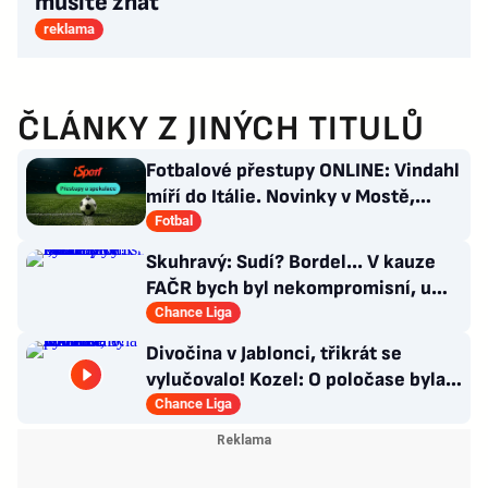
musíte znát
reklama
ČLÁNKY Z JINÝCH TITULŮ
Fotbalové přestupy ONLINE: Vindahl
míří do Itálie. Novinky v Mostě,
posila pro PSG
Fotbal
Skuhravý: Sudí? Bordel... V kauze
FAČR bych byl nekompromisní, u
Davida Látala taky!
Chance Liga
Divočina v Jablonci, třikrát se
vylučovalo! Kozel: O poločase byla v
kabině bouřka
Chance Liga