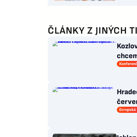
ČLÁNKY Z JINÝCH T
Kozlov
chceme
hlavič
Konferenč
Hrade
červen
dotah
Evropská 