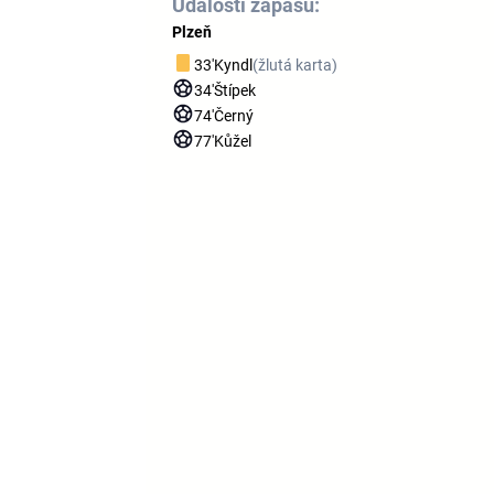
Události zápasu:
Plzeň
33'
Kyndl
(žlutá karta)
34'
Štípek
74'
Černý
77'
Kůžel