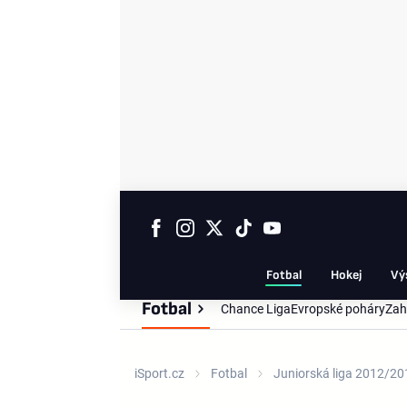
Fotbal
Hokej
Vý
Fotbal
Chance Liga
Evropské poháry
Zah
iSport.cz
Fotbal
Juniorská liga 2012/20