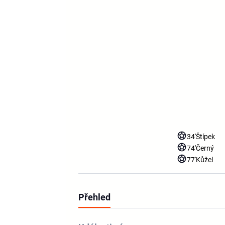
34'
Štípek
74'
Černý
77'
Kůžel
Přehled