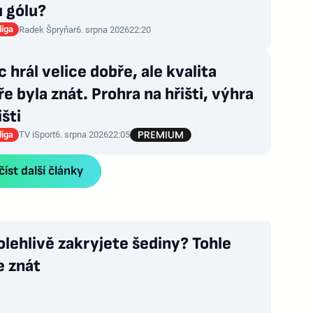
u gólu?
liga
Radek Špryňar
6. srpna 2026
22:20
 hrál velice dobře, ale kvalita
e byla znát. Prohra na hřišti, výhra
išti
liga
TV iSport
6. srpna 2026
22:05
íst další články
olehlivě zakryjete šediny? Tohle
e znát