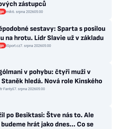
ových zástupců
iga
mik
6. srpna 2026
05:00
ěpodobné sestavy: Sparta s posilou
ou na hrotu. Lídr Slavie už v základu
iga
iSport.cz
7. srpna 2026
05:00
gólmani v pohybu: čtyři muži v
, Staněk hledá. Nová role Kinského
tr Fantyš
7. srpna 2026
05:00
il po Besiktasi: Štve nás to. Ale
budeme hrát jako dnes... Co se