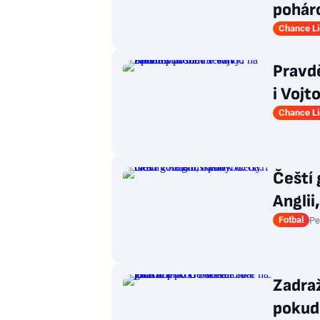
pohár
Chance L
Pravd
i Vojt
Chance L
Čeští 
Anglii
Fotbal
Pe
Zadraž
pokud 