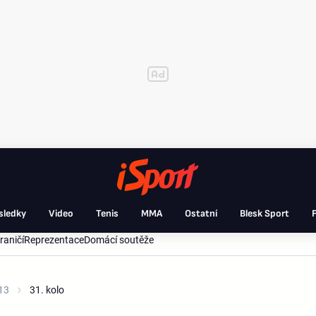
sledky
Video
Tenis
MMA
Ostatní
Blesk Sport
F
raničí
Reprezentace
Domácí soutěže
13
31. kolo