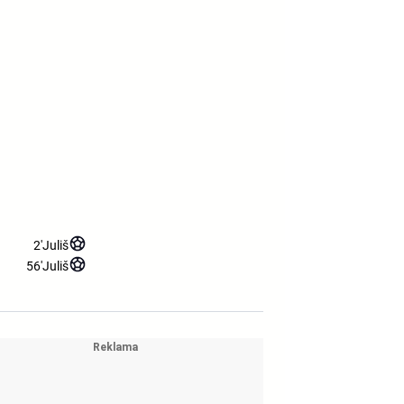
2'
Juliš
56'
Juliš