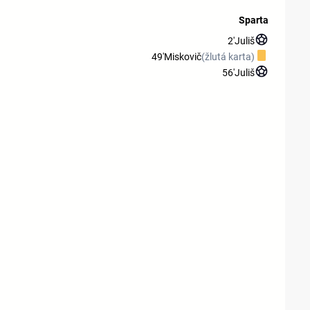
Sparta
2'
Juliš
49'
Miskovič
(žlutá karta)
56'
Juliš