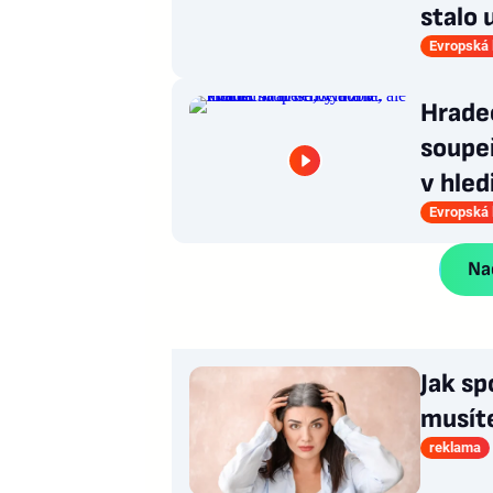
stalo 
Evropská 
Hradec
soupeř
v hled
Evropská 
Nač
Jak sp
musít
reklama