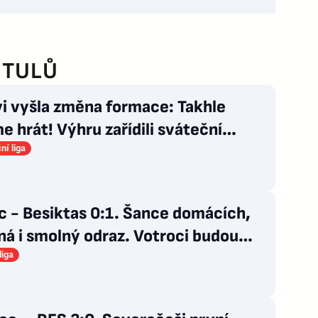
ITULŮ
i vyšla změna formace: Takhle
 hrát! Výhru zařídili sváteční
káři
ní liga
c - Besiktas 0:1. Šance domácích,
á i smolný odraz. Votroci budou
ovat
liga