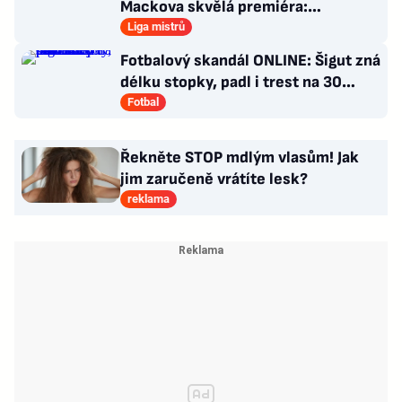
Mackova skvělá premiéra:
nacvičený signál i chvála experta
Liga mistrů
Fotbalový skandál ONLINE: Šigut zná
délku stopky, padl i trest na 30
měsíců a pokuta 200 tisíc
Fotbal
Řekněte STOP mdlým vlasům! Jak
jim zaručeně vrátíte lesk?
reklama