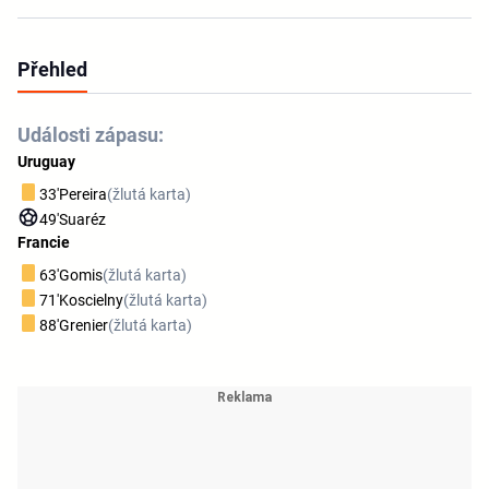
Přehled
Události zápasu:
Uruguay
33'
Pereira
(žlutá karta)
49'
Suaréz
Francie
63'
Gomis
(žlutá karta)
71'
Koscielny
(žlutá karta)
88'
Grenier
(žlutá karta)