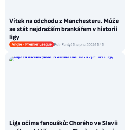
Vítek na odchodu z Manchesteru. Může
se stát nejdražším brankářem v historii
ligy
Anglie - Premier League
Petr Fantyš
5. srpna 2026
15:45
Liga očima fanoušků: Chorého ve Slavii