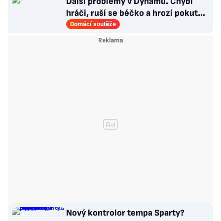
Další problémy v Dynamu. Chybí
hráči, ruší se béčko a hrozí pokuta.
Co s trenéry?
Domácí soutěže
Nový kontrolor tempa Sparty?