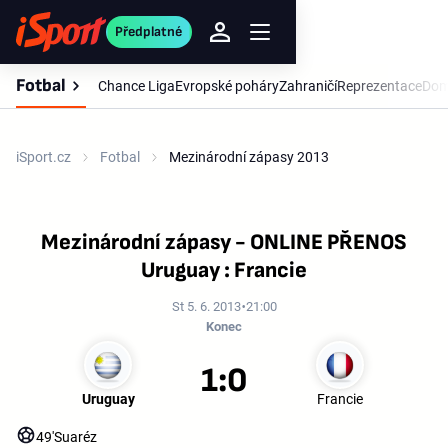
Předplatné
Fotbal
Chance Liga
Evropské poháry
Zahraničí
Reprezentace
Dom
iSport.cz
Fotbal
Mezinárodní zápasy 2013
Mezinárodní zápasy - ONLINE PŘENOS
Uruguay : Francie
St 5. 6. 2013
21:00
Konec
1:0
Uruguay
Francie
49'
Suaréz