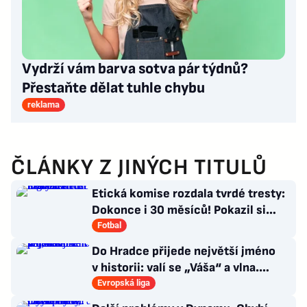
Vydrží vám barva sotva pár týdnů?
Přestaňte dělat tuhle chybu
reklama
ČLÁNKY Z JINÝCH TITULŮ
Etická komise rozdala tvrdé tresty:
Dokonce i 30 měsíců! Pokazil si
Šigut kariéru?
Fotbal
Do Hradce přijede největší jméno
v historii: valí se „Váša“ a vlna.
Policie v pohotovosti
Evropská liga