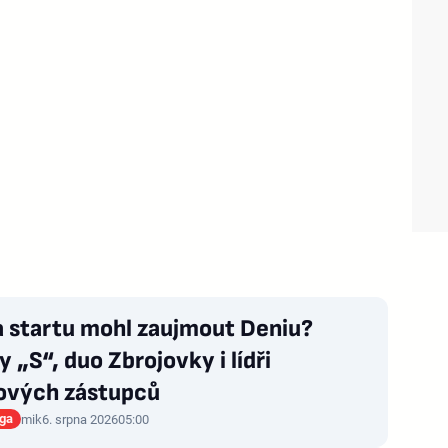
a startu mohl zaujmout Deniu?
 „S“, duo Zbrojovky i lídři
ových zástupců
iga
mik
6. srpna 2026
05:00