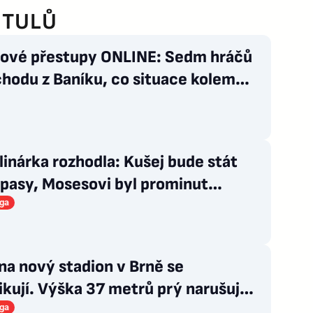
ITULŮ
lové přestupy ONLINE: Sedm hráčů
hodu z Baníku, co situace kolem
la?
linárka rozhodla: Kušej bude stát
ápasy, Mosesovi byl prominut
k trestu
iga
na nový stadion v Brně se
kují. Výška 37 metrů prý narušuje
d na centrum
iga