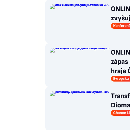
ONLINE
zvyšuj
Konferenč
ONLINE
zápas 
hraje
Evropská 
Transf
Dioma
Chance L