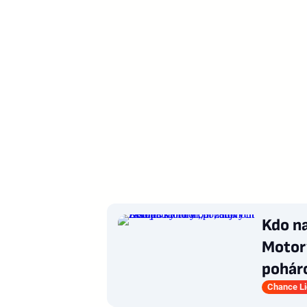
Kdo n
Motory
pohár
Chance L