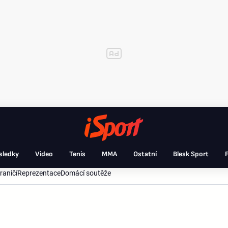
sledky
Video
Tenis
MMA
Ostatní
Blesk Sport
F
raničí
Reprezentace
Domácí soutěže