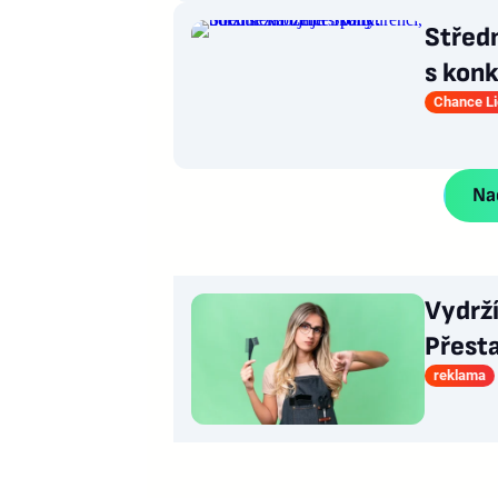
Středn
s konk
Chance L
Nač
Vydrž
Přesta
reklama