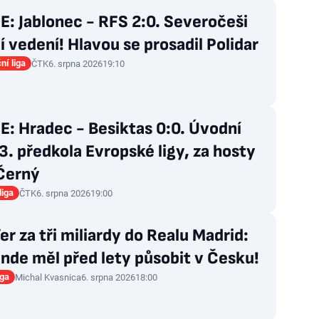
: Jablonec - RFS 2:0. Severočeši
í vedení! Hlavou se prosadil Polidar
ní liga
ČTK
6. srpna 2026
19:10
: Hradec - Besiktas 0:0. Úvodní
3. předkola Evropské ligy, za hosty
 Černý
liga
ČTK
6. srpna 2026
19:00
er za tři miliardy do Realu Madrid:
nde měl před lety působit v Česku!
iga
Michal Kvasnica
6. srpna 2026
18:00