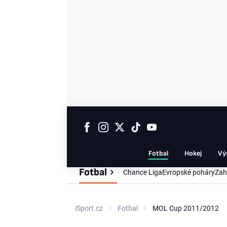
Fotbal
Hokej
Vý
Fotbal
Chance Liga
Evropské poháry
Zah
iSport.cz
Fotbal
MOL Cup 2011/2012