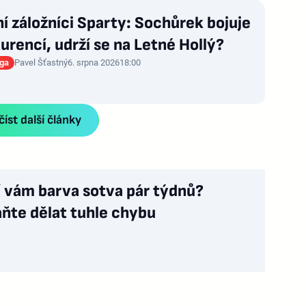
í záložníci Sparty: Sochůrek bojuje
urencí, udrží se na Letné Hollý?
iga
Pavel Šťastný
6. srpna 2026
18:00
íst další články
í vám barva sotva pár týdnů?
ňte dělat tuhle chybu