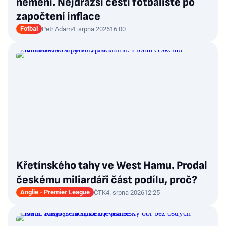
nemění. Nejdražší čeští fotbalisté po
započtení inflace
Fotbal
Petr Adam
4. srpna 2026
16:00
Křetínského tahy ve West Hamu. Prodal
českému miliardáři část podílu, proč?
Anglie - Premier League
ČTK
4. srpna 2026
12:25