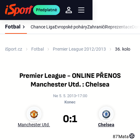
Předplatné
Fotbal
Chance Liga
Evropské poháry
Zahraničí
Reprezentace
Dom
iSport.cz
Fotbal
Premier League 2012/2013
36. kolo
Premier League - ONLINE PŘENOS
Manchester Utd. : Chelsea
Ne 5. 5. 2013
17:00
Konec
0:1
Manchester Utd.
Chelsea
87'
Mata