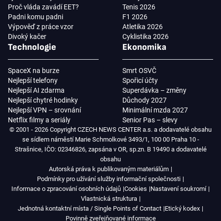
Proč vláda zavádí EET?
Tenis 2026
Padni komu padni
F1 2026
Výpověď z práce vzor
Atletika 2026
Divoký kačer
Cyklistika 2026
Technologie
Ekonomika
SpaceX na burze
Smrt OSVČ
Nejlepší telefony
Spořicí účty
Nejlepší AI zdarma
Superdávka – změny
Nejlepší chytré hodinky
Důchody 2027
Nejlepší VPN – srovnání
Minimální mzda 2027
Netflix filmy a seriály
Senior Pas – slevy
© 2001 - 2026 Copyright CZECH NEWS CENTER a.s. a dodavatelé obsahu
se sídlem náměstí Marie Schmolkové 3493/1, 100 00 Praha 10 -
Strašnice, IČO: 02346826, zapsána v OR, sp.zn. B 19490 a dodavatelé
obsahu
Autorská práva k publikovaným materiálům
Podmínky pro užívání služby informační společnosti
Informace o zpracování osobních údajů
Cookies
Nastavení soukromí
Vlastnická struktura
Jednotná kontaktní místa / Single Points of Contact
Etický kodex
Povinně zveřejňované informace