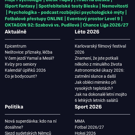
iSport Fantasy
|
Spotřebitelské testy Blesku
|
Nemovitosti
|
Psychologika - podcast rozbíjející psychologické mýty
|
Fotbalové přestupy ONLINE
|
Eventový prostor Level 9
|
OKTAGON 92: Szabová vs. Pudilová
|
Chance Liga 2026/27
Aktuálně
Léto 2026
Epicentrum
Karlovarský filmový festival
Neštovice: příznaky, léčba
2026
V čem jezdí Yamal a Mesii?
Znamení, že jste potkali
Kvízy pro seniory
někoho z minulého života
Kalendář úplňků 2026
Astronomické úkazy 2026:
Co je bodycount?
zatmění slunce a další
Jak obléci miminko při
vysokých teplotách?
Jak na dokonalé letní mojito
6 lehkých letních salátů
Politika
Sport 2026
Nová superdávka: kdo na ní
MMA
dosáhne?
Fotbal 2026/27
Sjezd sudetských Němců
Hokej 2026