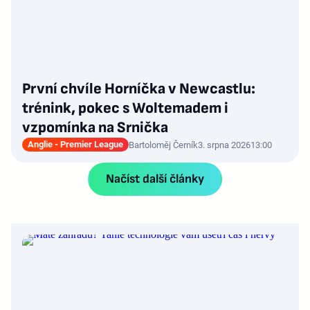
První chvíle Horníčka v Newcastlu:
trénink, pokec s Woltemadem i
vzpomínka na Srnička
Anglie - Premier League
Bartoloměj Černík
3. srpna 2026
13:00
Načíst další články