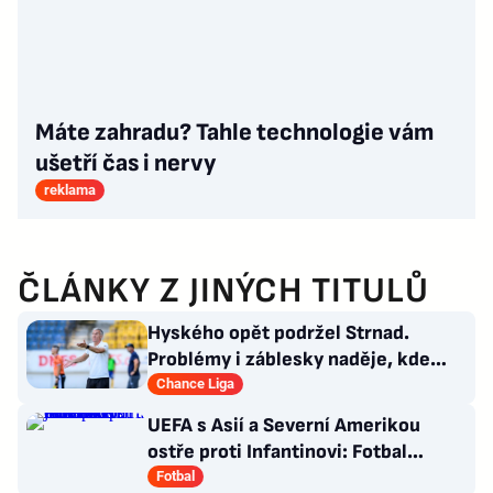
Máte zahradu? Tahle technologie vám
ušetří čas i nervy
reklama
ČLÁNKY Z JINÝCH TITULŮ
Hyského opět podržel Strnad.
Problémy i záblesky naděje, kde
hledat pozitiva?
Chance Liga
UEFA s Asií a Severní Amerikou
ostře proti Infantinovi: Fotbal
nepatří žádnému jednotlivci
Fotbal