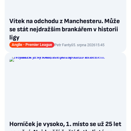
Vítek na odchodu z Manchesteru. Může
se stát nejdražším brankářem v historii
ligy
Anglie - Premier League
Petr Fantyš
5. srpna 2026
15:45
Horníček je vysoko, 1. místo se už 25 let