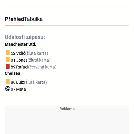
Přehled
Tabulka
Události zápasu:
Manchester Utd.
52'
Vidić
(žlutá karta)
81'
Jones
(žlutá karta)
89'
Rafael
(červená karta)
Chelsea
86'
Luiz
(žlutá karta)
87'
Mata