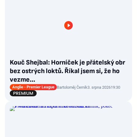
Kouč Shejbal: Horníček je přátelský obr
bez ostrých loktů. Říkal jsem si, že ho
vezme...
Anglie - Premier League
Bartoloměj Černík
3. srpna 2026
19:30