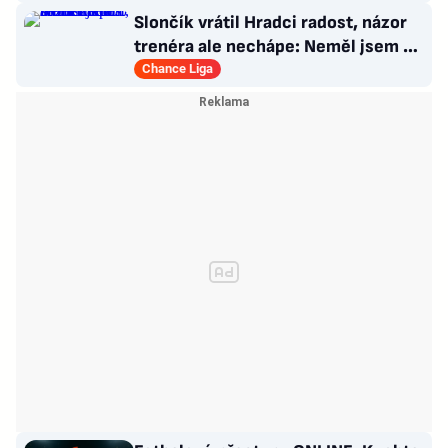
Slončík vrátil Hradci radost, názor
trenéra ale nechápe: Neměl jsem o
sebe strach
Chance Liga