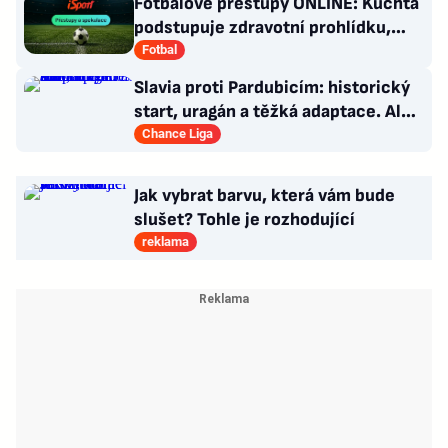
Fotbalové přestupy ONLINE: Kuchta
podstupuje zdravotní prohlídku,
Haraslín odletěl do Arábie
Fotbal
Slavia proti Pardubicím: historický
start, uragán a těžká adaptace. Ale i
smutná událost
Chance Liga
Jak vybrat barvu, která vám bude
slušet? Tohle je rozhodující
reklama