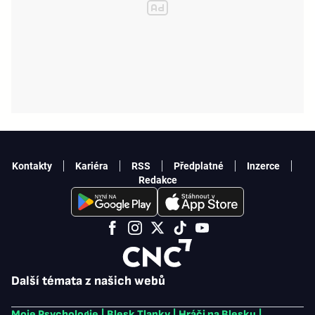
Kontakty
Kariéra
RSS
Předplatné
Inzerce
Redakce
Další témata z našich webů
Moje Psychologie
|
Blesk Tlapky
|
Hráči na Blesku
|