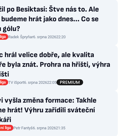
il po Besiktasi: Štve nás to. Ale
budeme hrát jako dnes... Co se
u gólu?
liga
Radek Špryňar
6. srpna 2026
22:20
 hrál velice dobře, ale kvalita
e byla znát. Prohra na hřišti, výhra
išti
liga
TV iSport
6. srpna 2026
22:05
i vyšla změna formace: Takhle
 hrát! Výhru zařídili sváteční
káři
ní liga
Petr Fantyš
6. srpna 2026
21:35