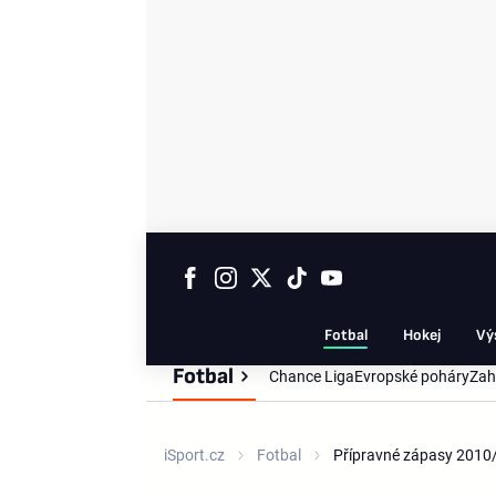
Fotbal
Hokej
Vý
Fotbal
Chance Liga
Evropské poháry
Zah
iSport.cz
Fotbal
Přípravné zápasy 2010