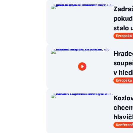
Zadraž
pokud 
stalo 
Evropská 
Hradec
soupeř
v hled
Evropská 
Kozlov
chceme
hlavič
Konferenč