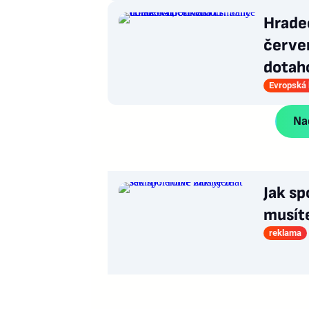
Hrade
červen
dotah
Evropská 
Nač
Jak sp
musít
reklama