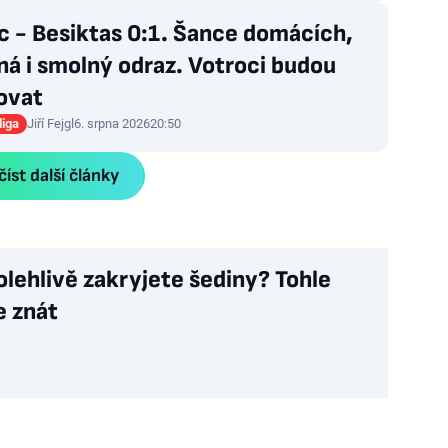
c - Besiktas 0:1. Šance domácích,
á i smolný odraz. Votroci budou
ovat
liga
Jiří Fejgl
6. srpna 2026
20:50
íst další články
olehlivě zakryjete šediny? Tohle
e znát