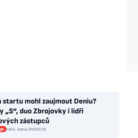
a startu mohl zaujmout Deniu?
 „S“, duo Zbrojovky i lídři
ových zástupců
iga
mik
6. srpna 2026
05:00