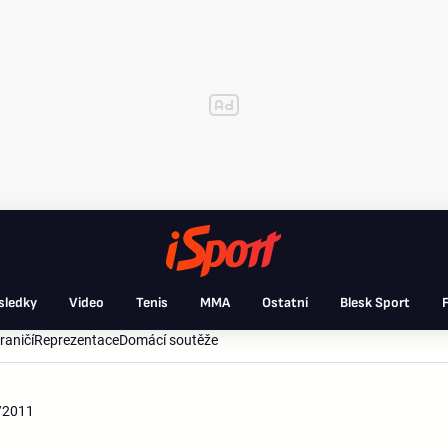
sledky
Video
Tenis
MMA
Ostatní
Blesk Sport
F
raničí
Reprezentace
Domácí soutěže
/2011