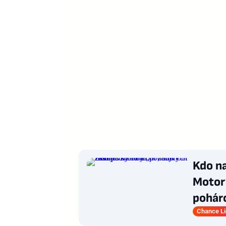
Kdo n
Motory
pohár
Chance L