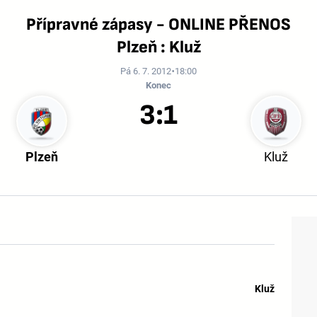
Přípravné zápasy - ONLINE PŘENOS
Plzeň : Kluž
Pá 6. 7. 2012
18:00
Konec
3:1
Plzeň
Kluž
Kluž