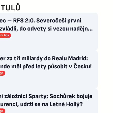
ITULŮ
ec – RFS 2:0. Severočeši první
zvládli, do odvety si vezou nadějný
k
ní liga
er za tři miliardy do Realu Madrid:
nde měl před lety působit v Česku!
iga
í záložníci Sparty: Sochůrek bojuje
urencí, udrží se na Letné Hollý?
iga