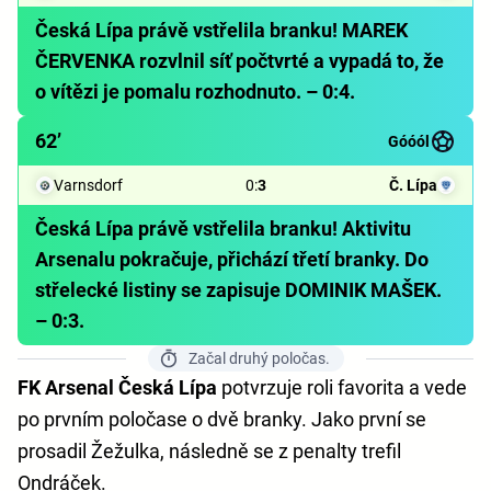
Česká Lípa právě vstřelila branku! MAREK
ČERVENKA rozvlnil síť počtvrté a vypadá to, že
o vítězi je pomalu rozhodnuto. – 0:4.
62’
Góóól
Varnsdorf
0
:
3
Č. Lípa
Česká Lípa právě vstřelila branku! Aktivitu
Arsenalu pokračuje, přichází třetí branky. Do
střelecké listiny se zapisuje DOMINIK MAŠEK.
– 0:3.
Začal druhý poločas.
FK Arsenal Česká Lípa
potvrzuje roli favorita a vede
po prvním poločase o dvě branky. Jako první se
prosadil Žežulka, následně se z penalty trefil
Ondráček.