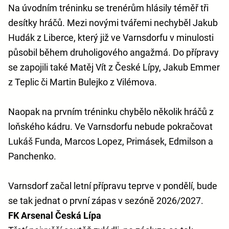
Na úvodním tréninku se trenérům hlásily téměř tři
desítky hráčů. Mezi novými tvářemi nechyběl Jakub
Hudák z Liberce, který již ve Varnsdorfu v minulosti
působil během druholigového angažmá. Do přípravy
se zapojili také Matěj Vít z České Lípy, Jakub Emmer
z Teplic či Martin Bulejko z Vilémova.
Naopak na prvním tréninku chybělo několik hráčů z
loňského kádru. Ve Varnsdorfu nebude pokračovat
Lukáš Funda, Marcos Lopez, Primásek, Edmilson a
Panchenko.
Varnsdorf začal letní přípravu teprve v pondělí, bude
se tak jednat o první zápas v sezóně 2026/2027.
FK Arsenal Česká Lípa