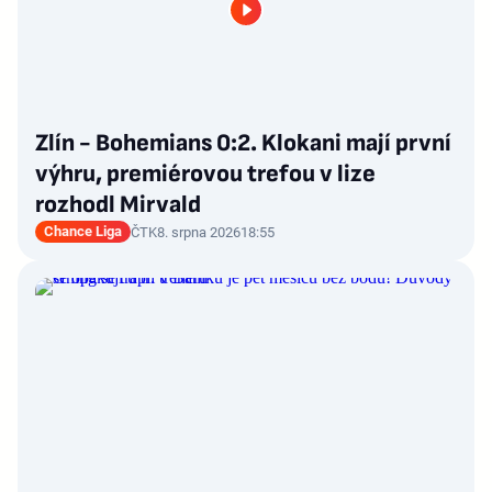
Zlín - Bohemians 0:2. Klokani mají první
výhru, premiérovou trefou v lize
rozhodl Mirvald
Chance Liga
ČTK
8. srpna 2026
18:55