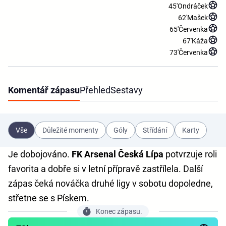
45'
Ondráček
62'
Mašek
65'
Červenka
67'
Káža
73'
Červenka
Komentář zápasu
Přehled
Sestavy
Vše
Důležité momenty
Góly
Střídání
Karty
Je dobojováno.
FK Arsenal Česká Lípa
potvrzuje roli
favorita a dobře si v letní přípravě zastřílela. Další
zápas čeká nováčka druhé ligy v sobotu dopoledne,
střetne se s Pískem.
Konec zápasu.