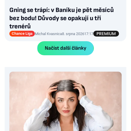
Gning se trápí: v Baníku je pět měsíců
bez bodu! Důvody se opakují u tří
trenérů
Chance Liga
Michal Kvasnica
8. srpna 2026
17:17
Načíst další články