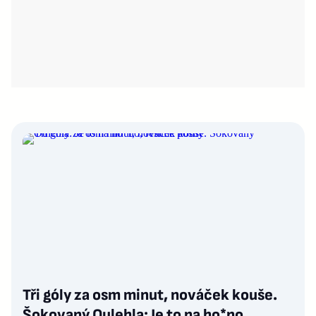
Tři góly za osm minut, nováček kouše.
Šokovaný Oulehla: Je to na ho*no,