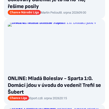
řešíme posily
Chance Národní Liga
Martin Pešout
8. srpna 2026
09:00
ONLINE: Mladá Boleslav - Sparta 1:0.
Domácí jdou v úvodu do vedení! Trefil se
Šubert
Chance Liga
iSport.cz
8. srpna 2026
20:15