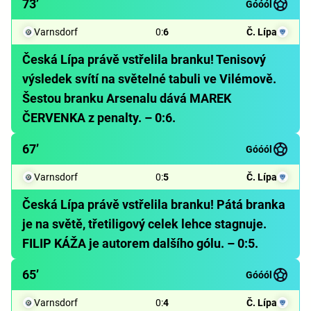
73’
Góóól
Varnsdorf
0
:
6
Č. Lípa
Česká Lípa právě vstřelila branku! Tenisový
výsledek svítí na světelné tabuli ve Vilémově.
Šestou branku Arsenalu dává MAREK
ČERVENKA z penalty. – 0:6.
67’
Góóól
Varnsdorf
0
:
5
Č. Lípa
Česká Lípa právě vstřelila branku! Pátá branka
je na světě, třetiligový celek lehce stagnuje.
FILIP KÁŽA je autorem dalšího gólu. – 0:5.
65’
Góóól
Varnsdorf
0
:
4
Č. Lípa