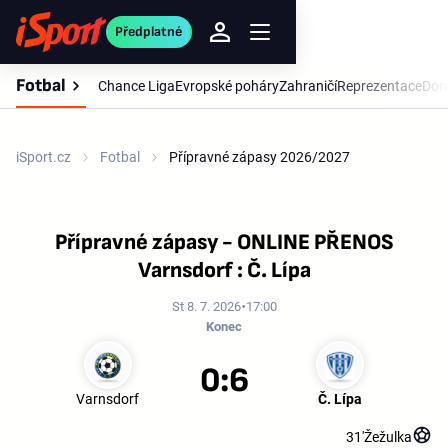
Předplatné
Fotbal
Chance Liga
Evropské poháry
Zahraničí
Reprezentace
Dom
iSport.cz
Fotbal
Přípravné zápasy 2026/2027
Přípravné zápasy - ONLINE PŘENOS
Varnsdorf : Č. Lípa
St 8. 7. 2026
17:00
Konec
0:6
Varnsdorf
Č. Lípa
31'
Žežulka