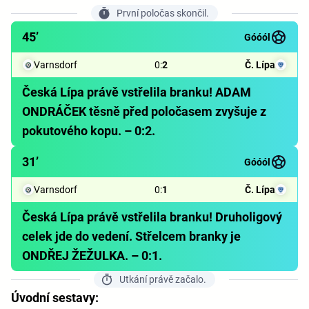
První poločas skončil.
45’
Góóól
Varnsdorf
0
:
2
Č. Lípa
Česká Lípa právě vstřelila branku! ADAM
ONDRÁČEK těsně před poločasem zvyšuje z
pokutového kopu. – 0:2.
31’
Góóól
Varnsdorf
0
:
1
Č. Lípa
Česká Lípa právě vstřelila branku! Druholigový
celek jde do vedení. Střelcem branky je
ONDŘEJ ŽEŽULKA. – 0:1.
Utkání právě začalo.
Úvodní sestavy: