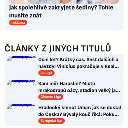
Jak spolehlivě zakryjete šediny? Tohle
musíte znát
reklama
ČLÁNKY Z JINÝCH TITULŮ
Osm let? Krátký čas. Šest dalších a
navždy! Vinícius pokračuje v Realu,
za 25 milionů eur
La Liga
Kam míří Haraslín? Místo
mrakodrapů oázy, stadion velký jak
v Plzni. Byl by největší hvězdou
Chance Liga
Hradecký klenot Umar: jak se dostal
do Česka? Bývalý kouč říká: Pokud
nezblbne...
Evropská liga