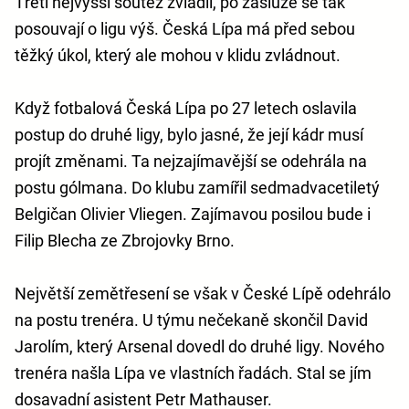
Třetí nejvyšší soutěž zvládli, po zásluze se tak
posouvají o ligu výš. Česká Lípa má před sebou
těžký úkol, který ale mohou v klidu zvládnout.
Když fotbalová Česká Lípa po 27 letech oslavila
postup do druhé ligy, bylo jasné, že její kádr musí
projít změnami. Ta nejzajímavější se odehrála na
postu gólmana. Do klubu zamířil sedmadvacetiletý
Belgičan Olivier Vliegen. Zajímavou posilou bude i
Filip Blecha ze Zbrojovky Brno.
Největší zemětřesení se však v České Lípě odehrálo
na postu trenéra. U týmu nečekaně skončil David
Jarolím, který Arsenal dovedl do druhé ligy. Nového
trenéra našla Lípa ve vlastních řadách. Stal se jím
dosavadní asistent Petr Mathauser.