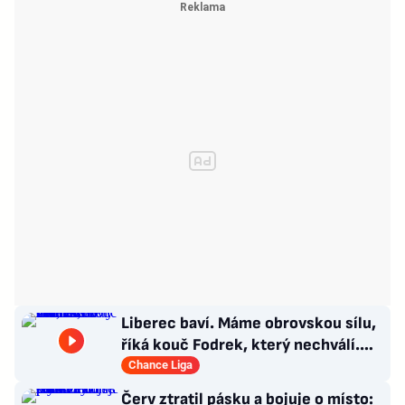
Liberec baví. Máme obrovskou sílu,
říká kouč Fodrek, který nechválí.
Bořil? Nic vážného
Chance Liga
Červ ztratil pásku a bojuje o místo: