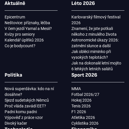
Aktuálně
Léto 2026
Epicentrum
Karlovarský filmový festival
Neštovice: příznaky, léčba
2026
V čem jezdí Yamal a Mesii?
Znamení, že jste potkali
Kvízy pro seniory
někoho z minulého života
Kalendář úplňků 2026
Astronomické úkazy 2026:
Co je bodycount?
zatmění slunce a další
Jak obléci miminko při
vysokých teplotách?
Jak na dokonalé letní mojito
6 lehkých letních salátů
Politika
Sport 2026
Nová superdávka: kdo na ní
MMA
dosáhne?
Fotbal 2026/27
Sjezd sudetských Němců
Hokej 2026
Proč vláda zavádí EET?
Tenis 2026
Padni komu padni
F1 2026
Výpověď z práce vzor
Atletika 2026
Divoký kačer
Cyklistika 2026