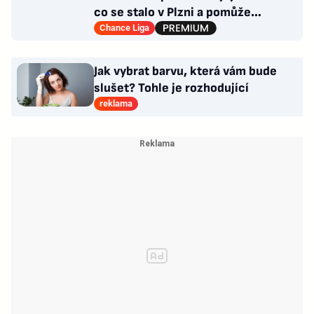
co se stalo v Plzni a pomůže
Hyskému nechtěný Adu?
Chance Liga
Jak vybrat barvu, která vám bude
slušet? Tohle je rozhodující
reklama