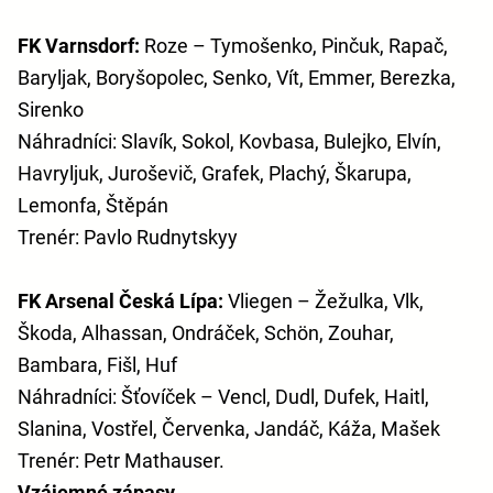
FK Varnsdorf:
Roze – Tymošenko, Pinčuk, Rapač,
Baryljak, Boryšopolec, Senko, Vít, Emmer, Berezka,
Sirenko
Náhradníci: Slavík, Sokol, Kovbasa, Bulejko, Elvín,
Havryljuk, Juroševič, Grafek, Plachý, Škarupa,
Lemonfa, Štěpán
Trenér: Pavlo Rudnytskyy
FK Arsenal Česká Lípa:
Vliegen – Žežulka, Vlk,
Škoda, Alhassan, Ondráček, Schön, Zouhar,
Bambara, Fišl, Huf
Náhradníci: Šťovíček – Vencl, Dudl, Dufek, Haitl,
Slanina, Vostřel, Červenka, Jandáč, Káža, Mašek
Trenér: Petr Mathauser.
Vzájemné zápasy