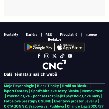
Kontakty
Kariéra
RSS
Předplatné
Inzerce
Redakce
Další témata z našich webů
Moje Psychologie
|
Blesk Tlapky
|
Hráči na Blesku
|
iSport Fantasy
|
Spotřebitelské testy Blesku
|
Nemovitosti
|
Psychologika - podcast rozbíjející psychologické mýty
|
Fotbalové přestupy ONLINE
|
Eventový prostor Level 9
|
OKTAGON 92: Szabová vs. Pudilová
|
Chance Liga 2026/27