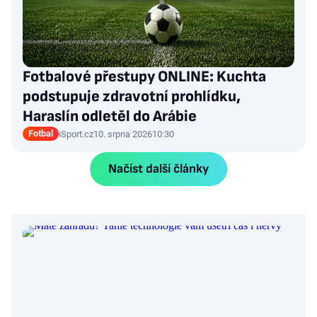
Fotbalové přestupy ONLINE: Kuchta
podstupuje zdravotní prohlídku,
Haraslín odletěl do Arábie
Fotbal
iSport.cz
10. srpna 2026
10:30
Načíst další články