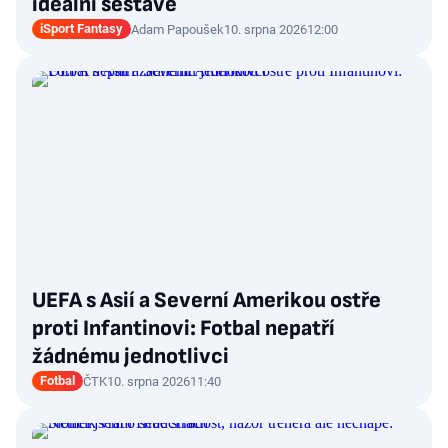
ideální sestavě
iSport Fantasy
Adam Papoušek
10. srpna 2026
12:00
UEFA s Asií a Severní Amerikou ostře
proti Infantinovi: Fotbal nepatří
žádnému jednotlivci
Fotbal
ČTK
10. srpna 2026
11:40