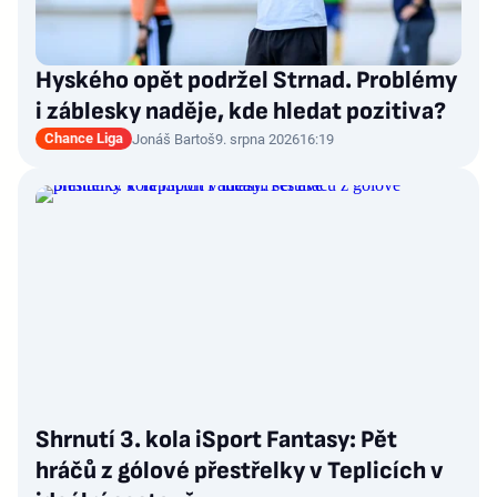
Hyského opět podržel Strnad. Problémy
i záblesky naděje, kde hledat pozitiva?
Chance Liga
Jonáš Bartoš
9. srpna 2026
16:19
Shrnutí 3. kola iSport Fantasy: Pět
hráčů z gólové přestřelky v Teplicích v