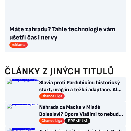
Máte zahradu? Tahle technologie vám
ušetří čas i nervy
reklama
ČLÁNKY Z JINÝCH TITULŮ
Slavia proti Pardubicím: historický
start, uragán a těžká adaptace. Ale i
smutná událost
Chance Liga
Náhrada za Macka v Mladé
Boleslavi? Opora Vlašimi to nebude,
přichází záložník Baníku
Chance Liga