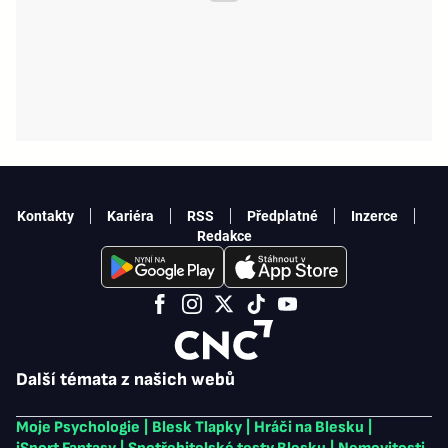
Kontakty
Kariéra
RSS
Předplatné
Inzerce
Redakce
Další témata z našich webů
Moje Psychologie
|
Blesk Tlapky
|
Hráči na Blesku
|