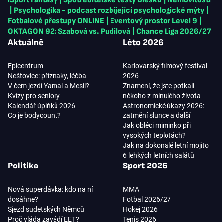
iSport Fantasy
|
Spotřebitelské testy Blesku
|
Nemovitosti
|
Psychologika - podcast rozbíjející psychologické mýty
|
Fotbalové přestupy ONLINE
|
Eventový prostor Level 9
|
OKTAGON 92: Szabová vs. Pudilová
|
Chance Liga 2026/27
Aktuálně
Léto 2026
Epicentrum
Karlovarský filmový festival
Neštovice: příznaky, léčba
2026
V čem jezdí Yamal a Mesii?
Znamení, že jste potkali
Kvízy pro seniory
někoho z minulého života
Kalendář úplňků 2026
Astronomické úkazy 2026:
Co je bodycount?
zatmění slunce a další
Jak obléci miminko při
vysokých teplotách?
Jak na dokonalé letní mojito
6 lehkých letních salátů
Politika
Sport 2026
Nová superdávka: kdo na ní
MMA
dosáhne?
Fotbal 2026/27
Sjezd sudetských Němců
Hokej 2026
Proč vláda zavádí EET?
Tenis 2026