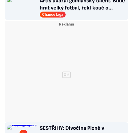
Artis ukázal gólmanský talent. Bude
hrát velký fotbal, řekl kouč o
Kašíkovi. Body ale má Sigma
Chance Liga
SESTŘIHY: Divočina Plzně v