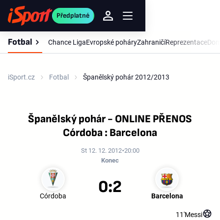
Předplatné
Fotbal
Chance Liga
Evropské poháry
Zahraničí
Reprezentace
Dom
iSport.cz
Fotbal
Španělský pohár 2012/2013
Španělský pohár - ONLINE PŘENOS
Córdoba : Barcelona
St 12. 12. 2012
20:00
Konec
0:2
Córdoba
Barcelona
11'
Messi