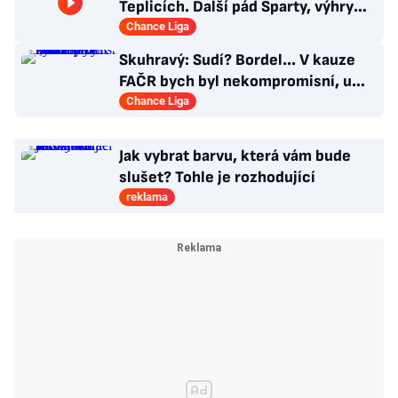
Teplicích. Další pád Sparty, výhry
Slavie i Hradce s Baníkem
Chance Liga
Skuhravý: Sudí? Bordel... V kauze
FAČR bych byl nekompromisní, u
Davida Látala taky!
Chance Liga
Jak vybrat barvu, která vám bude
slušet? Tohle je rozhodující
reklama