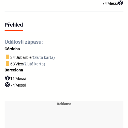
74'
Messi
Přehled
Události zápasu:
Córdoba
34'
Dubarbier
(žlutá karta)
63'
Vico
(žlutá karta)
Barcelona
11'
Messi
74'
Messi