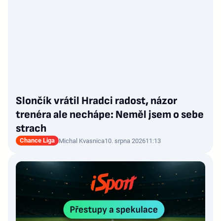
Slončík vrátil Hradci radost, názor
trenéra ale nechápe: Neměl jsem o sebe
strach
Chance Liga
Michal Kvasnica
10. srpna 2026
11:13