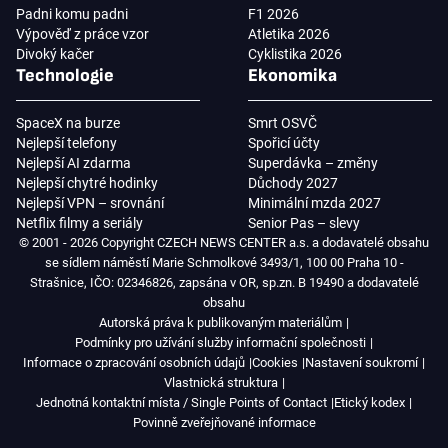
Padni komu padni
F1 2026
Výpověď z práce vzor
Atletika 2026
Divoký kačer
Cyklistika 2026
Technologie
Ekonomika
SpaceX na burze
Smrt OSVČ
Nejlepší telefony
Spořicí účty
Nejlepší AI zdarma
Superdávka – změny
Nejlepší chytré hodinky
Důchody 2027
Nejlepší VPN – srovnání
Minimální mzda 2027
Netflix filmy a seriály
Senior Pas – slevy
© 2001 - 2026 Copyright CZECH NEWS CENTER a.s. a dodavatelé obsahu
se sídlem náměstí Marie Schmolkové 3493/1, 100 00 Praha 10 -
Strašnice, IČO: 02346826, zapsána v OR, sp.zn. B 19490 a dodavatelé
obsahu
Autorská práva k publikovaným materiálům
Podmínky pro užívání služby informační společnosti
Informace o zpracování osobních údajů
Cookies
Nastavení soukromí
Vlastnická struktura
Jednotná kontaktní místa / Single Points of Contact
Etický kodex
Povinně zveřejňované informace