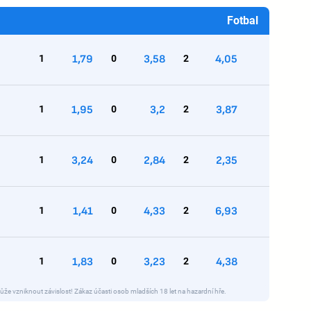
Fotbal
1
1,79
0
3,58
2
4,05
1
1,95
0
3,2
2
3,87
1
3,24
0
2,84
2
2,35
1
1,41
0
4,33
2
6,93
1
1,83
0
3,23
2
4,38
ůže vzniknout závislost! Zákaz účasti osob mladších 18 let na hazardní hře.