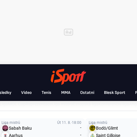
sledky
Video
Tenis
MMA
Ostatní
Blesk Sport
F
Liga
MOL Cup
Reprezentace
Liga mistrů
Evropská liga
Konferenční liga
Angl
Liga mistrů
Út 11. 8.
18:00
Liga mistrů
-
Sabah Baku
Bodö/Glimt
-
Aarhus
Saint Gilloise