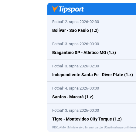
Fotbal
12. srpna 2026
02:30
Bolívar
-
Sao Paulo (1.z)
Fotbal
13. srpna 2026
00:00
Bragantino SP
-
Atletico MG (1.z)
Fotbal
13. srpna 2026
02:30
Independiente Santa Fe
-
River Plate (1.z)
Fotbal
14. srpna 2026
00:00
Santos
-
Macará (1.z)
Fotbal
13. srpna 2026
00:00
Tigre
-
Montevideo City Torque (1.z)
REKLAMA | Ministerstvo financí varuje: Účastí na hazardní hře m