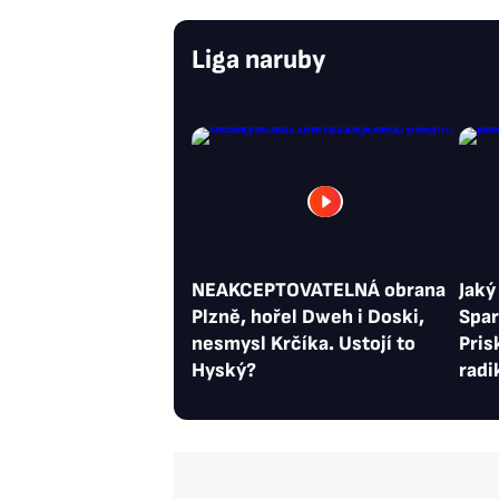
Liga naruby
NEAKCEPTOVATELNÁ obrana
Jaký
Plzně, hořel Dweh i Doski,
Spar
nesmysl Krčíka. Ustojí to
Pris
Hyský?
radi