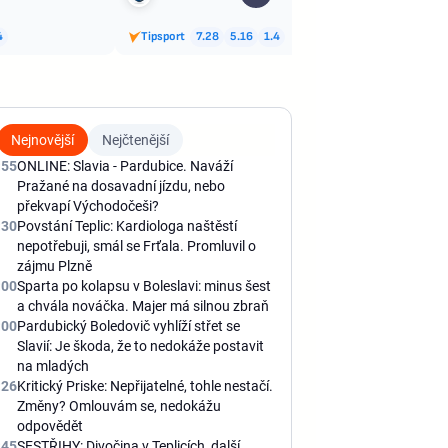
4
Tipsport
7.28
5.16
1.4
Tips
Nejnovější
Nejčtenější
:55
ONLINE: Slavia - Pardubice. Naváží
Pražané na dosavadní jízdu, nebo
překvapí Východočeši?
:30
Povstání Teplic: Kardiologa naštěstí
nepotřebuji, smál se Frťala. Promluvil o
zájmu Plzně
:00
Sparta po kolapsu v Boleslavi: minus šest
a chvála nováčka. Majer má silnou zbraň
:00
Pardubický Boledovič vyhlíží střet se
Slavií: Je škoda, že to nedokáže postavit
na mladých
:26
Kritický Priske: Nepřijatelné, tohle nestačí.
Změny? Omlouvám se, nedokážu
odpovědět
:45
SESTŘIHY: Divočina v Teplicích, další