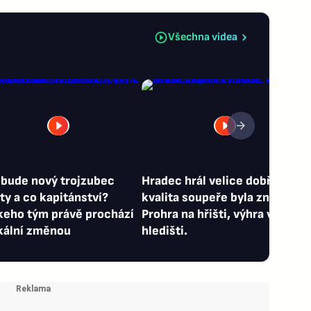
Všechna videa
 bude nový trojzubec
Hradec hrál velice dobře, ale
ty a co kapitánství?
kvalita soupeře byla znát.
keho tým právě prochází
Prohra na hřišti, výhra v
kální změnou
hledišti.