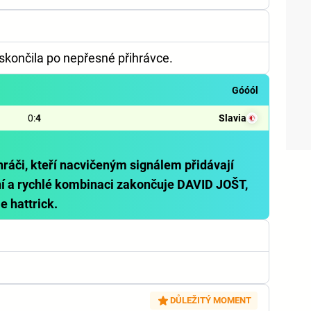
skončila po nepřesné přihrávce.
Góóól
0
:
4
Slavia
ráči, kteří nacvičeným signálem přidávají
ní a rychlé kombinaci zakončuje DAVID JOŠT,
e hattrick.
DŮLEŽITÝ MOMENT