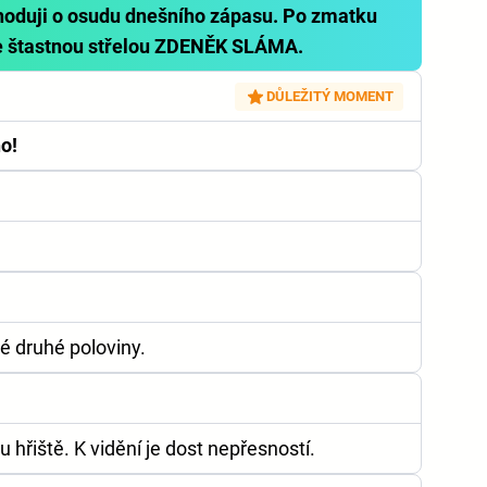
ozhoduji o osudu dnešního zápasu. Po zmatku
e štastnou střelou ZDENĚK SLÁMA.
DŮLEŽITÝ MOMENT
o!
é druhé poloviny.
hřiště. K vidění je dost nepřesností.