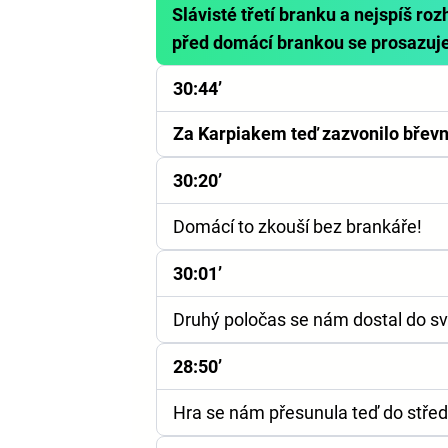
Slávisté třetí branku a nejspíš r
před domácí brankou se prosazuj
30:44’
Za Karpiakem teď zazvonilo břevn
30:20’
Domácí to zkouší bez brankáře!
30:01’
Druhý poločas se nám dostal do sv
28:50’
Hra se nám přesunula teď do středu 