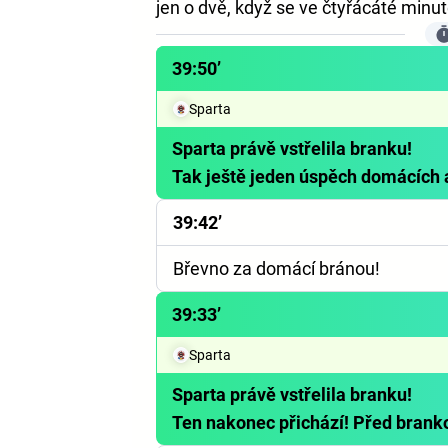
jen o dvě, když se ve čtyřácáté minutě
39:50’
Sparta
Sparta právě vstřelila branku!
Tak ještě jeden úspěch domácích
39:42’
Břevno za domácí bránou!
39:33’
Sparta
Sparta právě vstřelila branku!
Ten nakonec přichází! Před bran