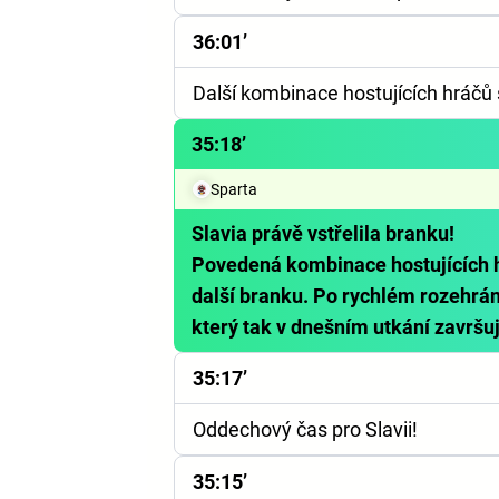
36:01’
Další kombinace hostujících hráčů 
35:18’
Sparta
Slavia právě vstřelila branku!
Povedená kombinace hostujících h
další branku. Po rychlém rozehrá
který tak v dnešním utkání završuj
35:17’
Oddechový čas pro Slavii!
35:15’