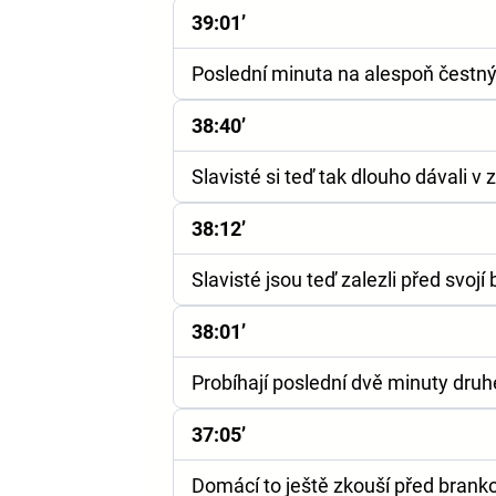
39:01’
Poslední minuta na alespoň čestn
38:40’
Slavisté si teď tak dlouho dávali v 
38:12’
Slavisté jsou teď zalezli před svoj
38:01’
Probíhají poslední dvě minuty dru
37:05’
Domácí to ještě zkouší před brank