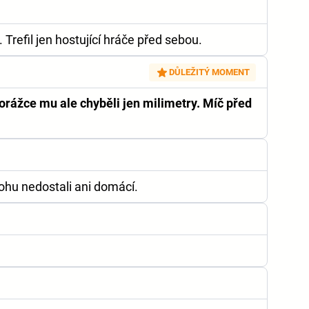
Trefil jen hostující hráče před sebou.
DŮLEŽITÝ MOMENT
orážce mu ale chyběli jen milimetry. Míč před
ohu nedostali ani domácí.