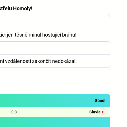
střelu Homoly!
ci jen těsně minul hostující bránu!
ní vzdálenosti zakončit nedokázal.
Góóól
0
:
3
Slavia