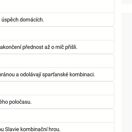
ý úspěch domácích.
zakončení přednost až o míč přišli.
í bránou a odolávají sparťanské kombinaci.
hého poločasu.
ou Slavie kombinační hrou.