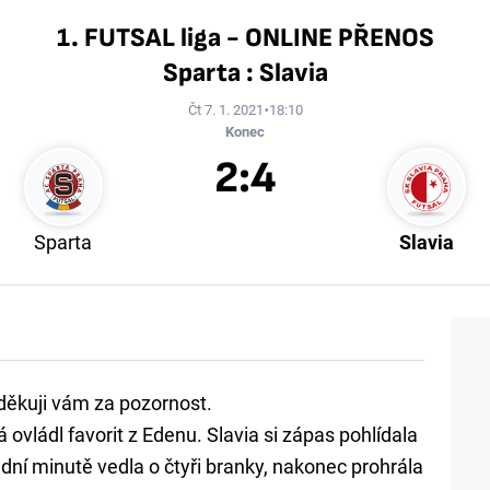
1. FUTSAL liga - ONLINE PŘENOS
Sparta : Slavia
Čt 7. 1. 2021
18:10
Konec
2:4
Sparta
Slavia
děkuji vám za pozornost.
 ovládl favorit z Edenu. Slavia si zápas pohlídala
ední minutě vedla o čtyři branky, nakonec prohrála