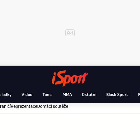
sledky
Video
Tenis
MMA
Ostatní
Blesk Sport
F
raničí
Reprezentace
Domácí soutěže