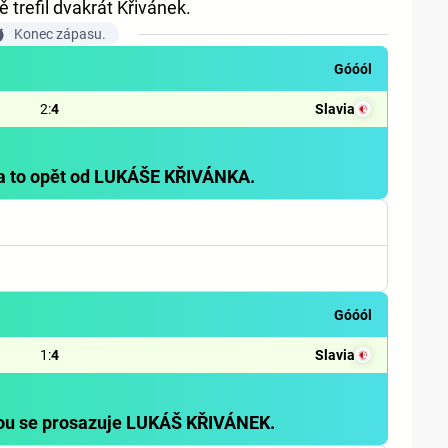
 trefil dvakrát Křivánek.
Konec zápasu.
Góóól
2
:
4
Slavia
 a to opět od LUKÁŠE KŘIVÁNKA.
Góóól
1
:
4
Slavia
kou se prosazuje LUKÁŠ KŘIVÁNEK.