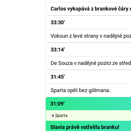
Carlos vykopává z brankové čáry 
33:30’
Vokoun z levé strany v nadějné pozi
33:14’
De Souza v nadějné pozici ze střed
31:45’
Sparta opět bez gólmana.
31:09’
Sparta
Slavia právě vstřelila branku!