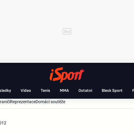
sledky
Video
Tenis
MMA
Ostatní
Blesk Sport
F
raničí
Reprezentace
Domácí soutěže
2012