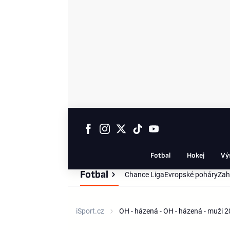
Fotbal
Hokej
Vý
Fotbal
Chance Liga
Evropské poháry
Zah
iSport.cz
OH - házená - OH - házená - muži 