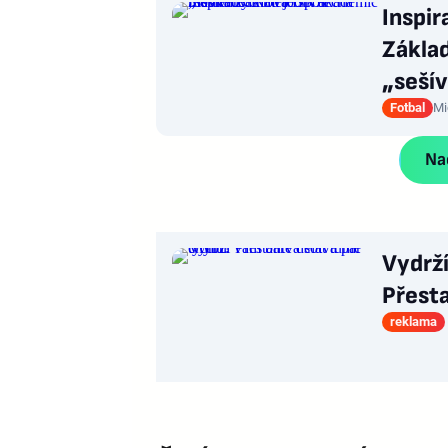
Inspir
Zákla
„seší
Fotbal
Mi
Nač
Vydrž
Přesta
reklama