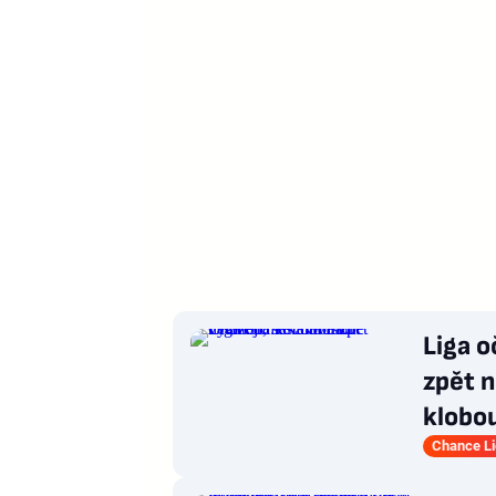
Liga o
zpět n
klobo
Chance L