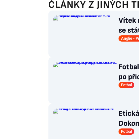
ČLÁNKY Z JINÝCH T
Vítek
se stá
ligy
Anglie - 
Fotba
po př
trené
Fotbal
Etická
Dokonc
kariér
Fotbal