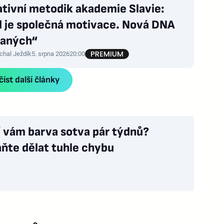
ativní metodik akademie Slavie:
d je společná motivace. Nová DNA
vaných“
chal Ježdík
5. srpna 2026
20:00
íst další články
í vám barva sotva pár týdnů?
ňte dělat tuhle chybu