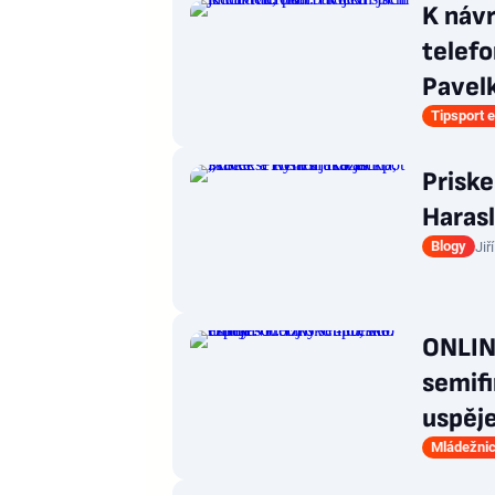
K návr
telefo
Pavel
Tipsport e
Priske
Harasl
Blogy
Jiř
ONLINE
semifi
uspěj
Mládežnic