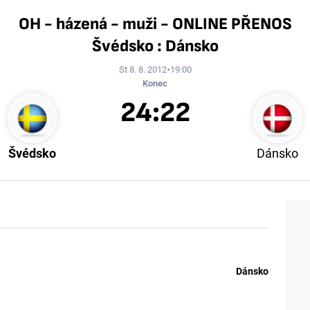
OH - házená - muži - ONLINE PŘENOS
Švédsko : Dánsko
St 8. 8. 2012
19:00
Konec
24:22
Švédsko
Dánsko
Dánsko