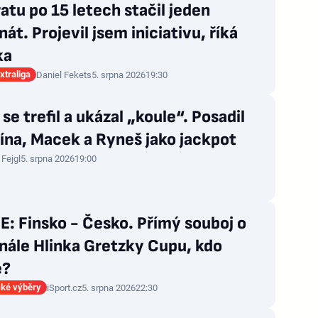
atu po 15 letech stačil jeden
nát. Projevil jsem iniciativu, říká
ka
xtraliga
Daniel Fekets
5. srpna 2026
19:30
 se trefil a ukázal „koule“. Posadil
ína, Macek a Ryneš jako jackpot
í Fejgl
5. srpna 2026
19:00
: Finsko - Česko. Přímý souboj o
nále Hlinka Gretzky Cupu, kdo
e?
ké výběry
iSport.cz
5. srpna 2026
22:30