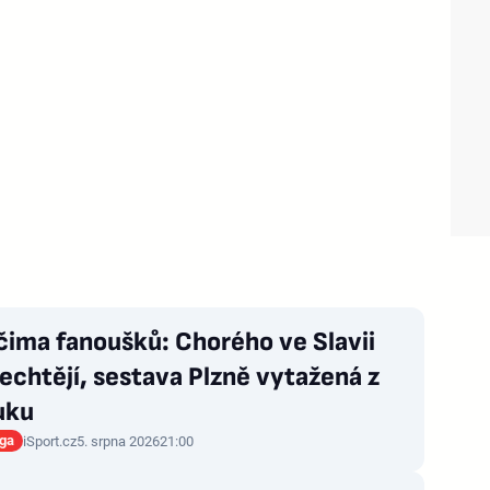
čima fanoušků: Chorého ve Slavii
echtějí, sestava Plzně vytažená z
uku
iga
iSport.cz
5. srpna 2026
21:00