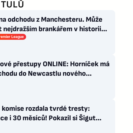
ITULŮ
 na odchodu z Manchesteru. Může
t nejdražším brankářem v historii
Premier League
lové přestupy ONLINE: Horníček má
íchodu do Newcastlu nového
ra
 komise rozdala tvrdé tresty:
e i 30 měsíců! Pokazil si Šigut
u?