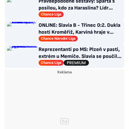
Pravděpodobné sestavy: Sparta s
posilou, kdo za Haraslína? Lídr
Slavie už v základu
Chance Liga
ONLINE: Slavia B - Třinec 0:2. Dukla
hostí Kroměříž, Karviná hraje v
Prostějově
Chance Národní Liga
Reprezentanti po MS: Plzeň v pasti,
extrém u Memiče. Slavia se poučila,
co Sparta?
Chance Liga