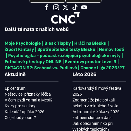
Další témata z našich webů
Moje Psychologie
|
Blesk Tlapky
|
Hráči na Blesku
|
iSport Fantasy
|
Spotřebitelské testy Blesku
|
Nemovitosti
|
Psychologika - podcast rozbíjející psychologické mýty
|
Fotbalové přestupy ONLINE
|
Eventový prostor Level 9
|
OKTAGON 92: Szabová vs. Pudilová
|
Chance Liga 2026/27
Aktuálně
Léto 2026
Epicentrum
Karlovarský filmový festival
Neštovice: příznaky, léčba
2026
V čem jezdí Yamal a Mesii?
Znamení, že jste potkali
Kvízy pro seniory
někoho z minulého života
Kalendář úplňků 2026
Astronomické úkazy 2026:
Co je bodycount?
zatmění slunce a další
Jak obléci miminko při
vysokých teplotách?