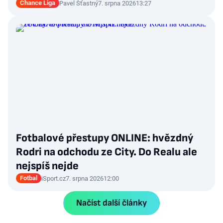
Chance Liga
Pavel Šťastný
7. srpna 2026
13:27
Fotbalové přestupy ONLINE: hvězdný
Rodri na odchodu ze City. Do Realu ale
nejspíš nejde
Fotbal
iSport.cz
7. srpna 2026
12:00
Načíst další články