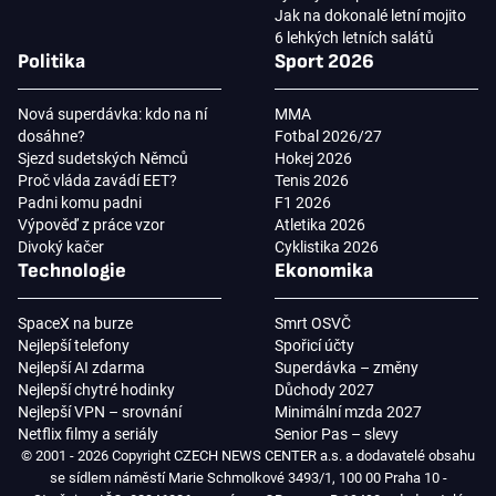
Jak na dokonalé letní mojito
6 lehkých letních salátů
Politika
Sport 2026
Nová superdávka: kdo na ní
MMA
dosáhne?
Fotbal 2026/27
Sjezd sudetských Němců
Hokej 2026
Proč vláda zavádí EET?
Tenis 2026
Padni komu padni
F1 2026
Výpověď z práce vzor
Atletika 2026
Divoký kačer
Cyklistika 2026
Technologie
Ekonomika
SpaceX na burze
Smrt OSVČ
Nejlepší telefony
Spořicí účty
Nejlepší AI zdarma
Superdávka – změny
Nejlepší chytré hodinky
Důchody 2027
Nejlepší VPN – srovnání
Minimální mzda 2027
Netflix filmy a seriály
Senior Pas – slevy
© 2001 - 2026 Copyright CZECH NEWS CENTER a.s. a dodavatelé obsahu
se sídlem náměstí Marie Schmolkové 3493/1, 100 00 Praha 10 -