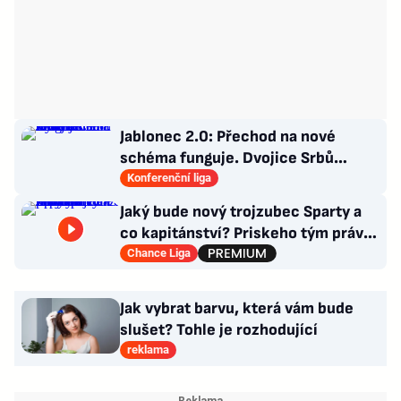
Jablonec 2.0: Přechod na nové
schéma funguje. Dvojice Srbů
klíčem k modernímu stylu
Konferenční liga
Jaký bude nový trojzubec Sparty a
co kapitánství? Priskeho tým právě
prochází radikální změnou
Chance Liga
Jak vybrat barvu, která vám bude
slušet? Tohle je rozhodující
reklama