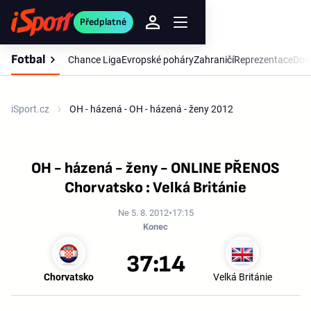
Předplatné
Fotbal
Chance Liga
Evropské poháry
Zahraničí
Reprezentace
Dom
iSport.cz
OH - házená - OH - házená - ženy 2012
OH - házená - ženy - ONLINE PŘENOS
Chorvatsko : Velká Británie
Ne 5. 8. 2012
17:15
Konec
37:14
Chorvatsko
Velká Británie