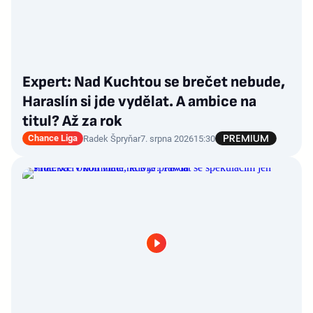
Expert: Nad Kuchtou se brečet nebude,
Haraslín si jde vydělat. A ambice na
titul? Až za rok
Chance Liga
Radek Špryňar
7. srpna 2026
15:30