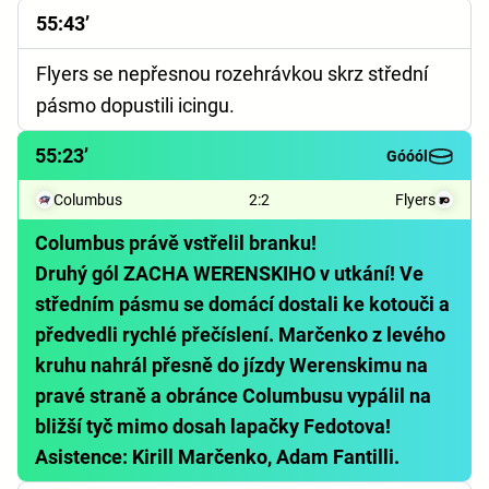
55:43’
Flyers se nepřesnou rozehrávkou skrz střední
pásmo dopustili icingu.
55:23’
Góóól
Columbus
2
:
2
Flyers
Columbus právě vstřelil branku!
Druhý gól ZACHA WERENSKIHO v utkání! Ve
středním pásmu se domácí dostali ke kotouči a
předvedli rychlé přečíslení. Marčenko z levého
kruhu nahrál přesně do jízdy Werenskimu na
pravé straně a obránce Columbusu vypálil na
bližší tyč mimo dosah lapačky Fedotova!
Asistence: Kirill Marčenko, Adam Fantilli.