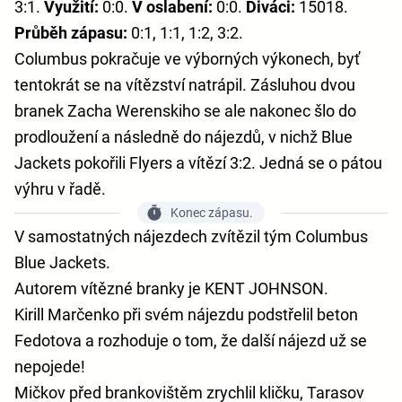
3:1.
Využití:
0:0.
V oslabení:
0:0.
Diváci:
15018.
Průběh zápasu:
0:1, 1:1, 1:2, 3:2.
Columbus pokračuje ve výborných výkonech, byť
tentokrát se na vítězství natrápil. Zásluhou dvou
branek Zacha Werenskiho se ale nakonec šlo do
prodloužení a následně do nájezdů, v nichž Blue
Jackets pokořili Flyers a vítězí 3:2. Jedná se o pátou
výhru v řadě.
Konec zápasu.
V samostatných nájezdech zvítězil tým Columbus
Blue Jackets.
Autorem vítězné branky je KENT JOHNSON.
Kirill Marčenko při svém nájezdu podstřelil beton
Fedotova a rozhoduje o tom, že další nájezd už se
nepojede!
Mičkov před brankovištěm zrychlil kličku, Tarasov