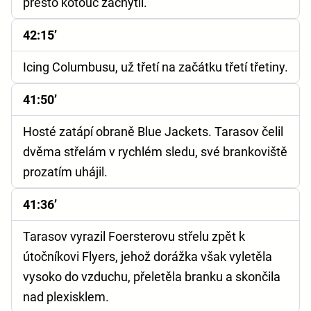
přesto kotouč zachytil.
42:15’
Icing Columbusu, už třetí na začátku třetí třetiny.
41:50’
Hosté zatápí obraně Blue Jackets. Tarasov čelil
dvěma střelám v rychlém sledu, své brankoviště
prozatím uhájil.
41:36’
Tarasov vyrazil Foersterovu střelu zpět k
útočníkovi Flyers, jehož dorážka však vyletěla
vysoko do vzduchu, přeletěla branku a skončila
nad plexisklem.