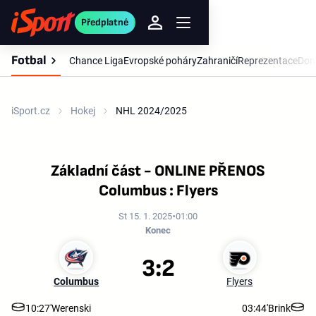
Předplatné
Fotbal
Chance Liga
Evropské poháry
Zahraničí
Reprezentace
Dom
iSport.cz
Hokej
NHL 2024/2025
Základní část - ONLINE PŘENOS
Columbus : Flyers
St 15. 1. 2025
01:00
Konec
3:2
Columbus
Flyers
10:27'
Werenski
03:44'
Brink