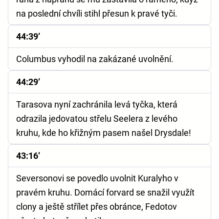
na poslední chvíli stihl přesun k pravé tyči.
44:39’
Columbus vyhodil na zakázané uvolnění.
44:29’
Tarasova nyní zachránila levá tyčka, která
odrazila jedovatou střelu Seelera z levého
kruhu, kde ho křižným pasem našel Drysdale!
43:16’
Seversonovi se povedlo uvolnit Kuralyho v
pravém kruhu. Domácí forvard se snažil využít
clony a ještě střílet přes obránce, Fedotov