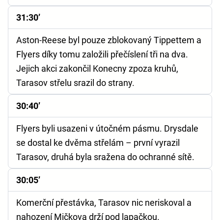
31:30’
Aston-Reese byl pouze zblokovaný Tippettem a
Flyers díky tomu založili přečíslení tři na dva.
Jejich akci zakončil Konecny zpoza kruhů,
Tarasov střelu srazil do strany.
30:40’
Flyers byli usazeni v útočném pásmu. Drysdale
se dostal ke dvěma střelám – první vyrazil
Tarasov, druhá byla sražena do ochranné sítě.
30:05’
Komerční přestávka, Tarasov nic neriskoval a
nahození Mičkova drží pod lapačkou.