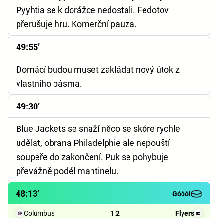
Pyyhtia se k dorážce nedostali. Fedotov
přerušuje hru. Komerční pauza.
49:55’
Domácí budou muset zakládat nový útok z
vlastního pásma.
49:30’
Blue Jackets se snaží něco se skóre rychle
udělat, obrana Philadelphie ale nepouští
soupeře do zakončení. Puk se pohybuje
převážně podél mantinelu.
48:13’
Góóól
Columbus
1
:
2
Flyers