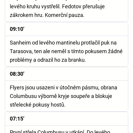
levého kruhu vystřelil. Fedotov přerušuje
zákrokem hru. Komerční pauza.
09:10’
Sanheim od levého mantinelu protlačil puk na
Tarasova, ten ale neměl s tímto pokusem žádné
problémy a odrazil ho za branku.
08:30’
Flyers jsou usazeni v útočném pásmu, obrana
Columbusu výborně kryje soupeře a blokuje
střelecké pokusy hostů.
07:15’
První střela Columbusu v utkání. Do levého