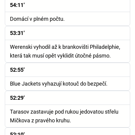
54:11’
Domácí v plném počtu.
53:31’
Werenski vyhodil až k brankovišti Philadelphie,
která tak musí opět vyklidit útočné pásmo.
52:55’
Blue Jackets vyhazují kotouč do bezpečí.
52:29’
Tarasov zastavuje pod rukou jedovatou střelu
Mičkova z pravého kruhu.
52:10’