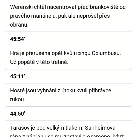
Werenski chtěl nacentrovat před brankoviště od
pravého mantinelu, puk ale neprošel přes
obranu.
45:54’
Hra je přerušena opět kvůli icingu Columbusu.
Už popáté v této třetině.
45:11’
Hosté jsou vyhnáni z útoku kvůli přihrávce
rukou.
44:50’
Tarasov je pod velkým tlakem. Sanheimova
rána z nápřahu se mu zastavila o rameno, když