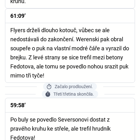
kruhu.
61:09’
Flyers drželi dlouho kotouč, vůbec se ale
nedostávali do zakončení. Werenski pak obral
soupeře o puk na vlastní modré čáře a vyrazil do
brejku. Z levé strany se sice trefil mezi betony
Fedotova, ale tomu se povedlo nohou srazit puk
mimo tři tyče!
Začalo prodloužení.
Třetí třetina skončila.
59:58’
Po buly se povedlo Seversonovi dostat z
pravého kruhu ke střele, ale trefil hrudník
Fedotova!