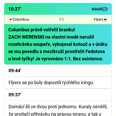
10:27’
Góóól
Columbus
1
:
1
Flyers
Columbus právě vstřelil branku!
ZACH WERENSKI na vlastní modé narušil
rozehrávku soupeře, vybojoval kotouč a v úniku
se mu povedlo z mezikruží prostřelit Fedotova
u levé tyčky! Je vyrovnáno 1:1. Bez asistence.
09:44’
Flyers se po buly dopustili rychlého icingu.
09:37’
Domácí šli ve dvou proti jednomu. Kuraly nevěřil,
že protlačí přihrávku na pravou stranu, a tak z