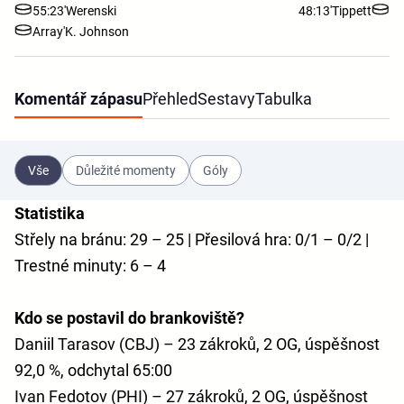
55:23'
Werenski
48:13'
Tippett
Array'
K. Johnson
Komentář zápasu
Přehled
Sestavy
Tabulka
Vše
Důležité momenty
Góly
Statistika
Střely na bránu: 29 – 25 | Přesilová hra: 0/1 – 0/2 |
Trestné minuty: 6 – 4
Kdo se postavil do brankoviště?
Daniil Tarasov (CBJ) – 23 zákroků, 2 OG, úspěšnost
92,0 %, odchytal 65:00
Ivan Fedotov (PHI) – 27 zákroků, 2 OG, úspěšnost