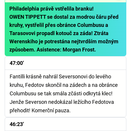
Philadelphia právě vstřelila branku!
OWEN TIPPETT se dostal za modrou čáru před
kruhy, vystřelil přes obránce Columbusu a
Tarasovovi propadl kotouč za záda! Ztráta
Werenskiho je potrestána nejtvrdším možným
způsobem. Asistence: Morgan Frost.
47:00’
Fantilli krásně nahrál Seversonovi do levého
kruhu, Fedotov skončil na zádech a na obránce
Columbusu se tak smála zčásti odkrytá klec!
Jenže Severson nedokázal ležícího Fedotova
přehodit! Komerční pauza.
46:23’