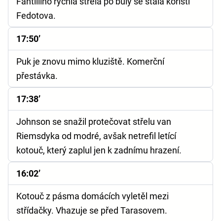
Fantilliho rychlá střela po buly se stala kořistí
Fedotova.
17:50’
Puk je znovu mimo kluziště. Komerční
přestávka.
17:38’
Johnson se snažil protečovat střelu van
Riemsdyka od modré, avšak netrefil letící
kotouč, který zaplul jen k zadnímu hrazení.
16:02’
Kotouč z pásma domácích vyletěl mezi
střídačky. Vhazuje se před Tarasovem.