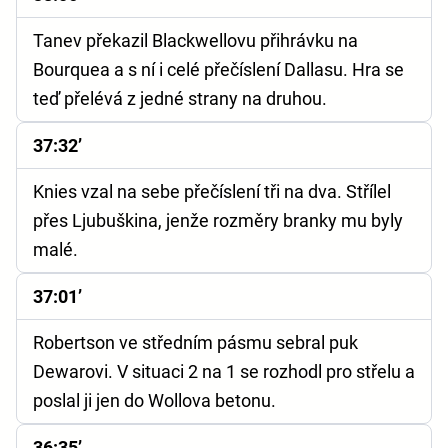
Tanev překazil Blackwellovu přihrávku na
Bourquea a s ní i celé přečíslení Dallasu. Hra se
teď přelévá z jedné strany na druhou.
37:32’
Knies vzal na sebe přečíslení tři na dva. Střílel
přes Ljubuškina, jenže rozměry branky mu byly
malé.
37:01’
Robertson ve středním pásmu sebral puk
Dewarovi. V situaci 2 na 1 se rozhodl pro střelu a
poslal ji jen do Wollova betonu.
36:35’