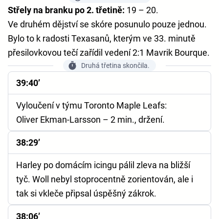
Střely na branku po 2. třetině:
19 – 20.
Ve druhém dějství se skóre posunulo pouze jednou.
Bylo to k radosti Texasanů, kterým ve 33. minutě
přesilovkovou tečí zařídil vedení 2:1 Mavrik Bourque.
Druhá třetina skončila.
39:40’
Vyloučení v týmu Toronto Maple Leafs:
Oliver Ekman-Larsson – 2 min., držení.
38:29’
Harley po domácím icingu pálil zleva na bližší
tyč. Woll nebyl stoprocentně zorientován, ale i
tak si vkleče připsal úspěšný zákrok.
38:06’