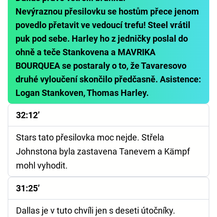
Nevýraznou přesilovku se hostům přece jenom
povedlo přetavit ve vedoucí trefu! Steel vrátil
puk pod sebe. Harley ho z jedničky poslal do
ohně a teče Stankovena a MAVRIKA
BOURQUEA se postaraly o to, že Tavaresovo
druhé vyloučení skončilo předčasně. Asistence:
Logan Stankoven, Thomas Harley.
32:12’
Stars tato přesilovka moc nejde. Střela
Johnstona byla zastavena Tanevem a Kämpf
mohl vyhodit.
31:25’
Dallas je v tuto chvíli jen s deseti útočníky.