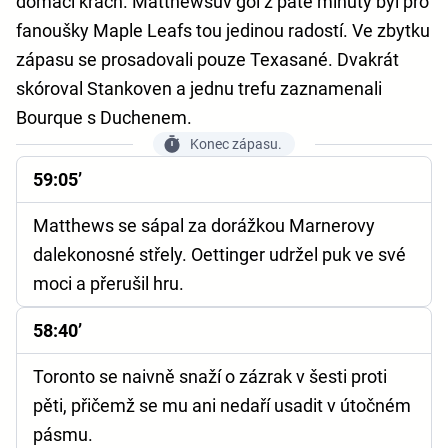
domácí krach. Matthewsův gól z páté minuty byl pro
fanoušky Maple Leafs tou jedinou radostí. Ve zbytku
zápasu se prosadovali pouze Texasané. Dvakrát
skóroval Stankoven a jednu trefu zaznamenali
Bourque s Duchenem.
Konec zápasu.
59:05’
Matthews se sápal za dorážkou Marnerovy
dalekonosné střely. Oettinger udržel puk ve své
moci a přerušil hru.
58:40’
Toronto se naivně snaží o zázrak v šesti proti
pěti, přičemž se mu ani nedaří usadit v útočném
pásmu.