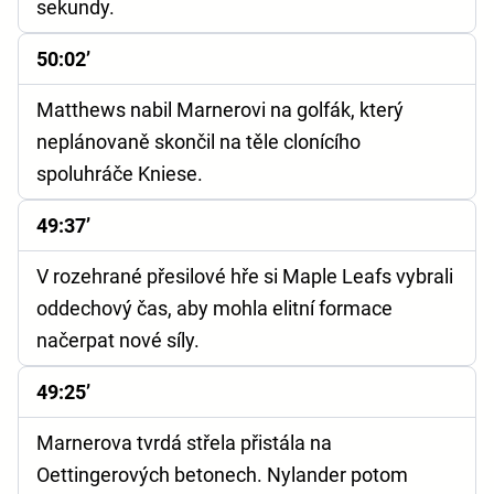
sekundy.
50:02’
Matthews nabil Marnerovi na golfák, který
neplánovaně skončil na těle clonícího
spoluhráče Kniese.
49:37’
V rozehrané přesilové hře si Maple Leafs vybrali
oddechový čas, aby mohla elitní formace
načerpat nové síly.
49:25’
Marnerova tvrdá střela přistála na
Oettingerových betonech. Nylander potom