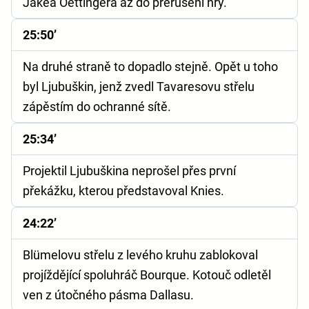
Jakea Oettingera až do přerušení hry.
25:50’
Na druhé straně to dopadlo stejně. Opět u toho
byl Ljubuškin, jenž zvedl Tavaresovu střelu
zápěstím do ochranné sítě.
25:34’
Projektil Ljubuškina neprošel přes první
překážku, kterou představoval Knies.
24:22’
Blümelovu střelu z levého kruhu zablokoval
projíždějící spoluhráč Bourque. Kotouč odletěl
ven z útočného pásma Dallasu.