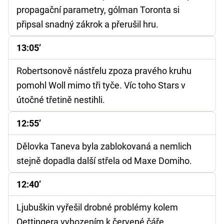
propagační parametry, gólman Toronta si
připsal snadný zákrok a přerušil hru.
13:05’
Robertsonově nástřelu zpoza pravého kruhu
pomohl Woll mimo tři tyče. Víc toho Stars v
útočné třetině nestihli.
12:55’
Dělovka Taneva byla zablokovaná a nemlich
stejně dopadla další střela od Maxe Domiho.
12:40’
Ljubuškin vyřešil drobné problémy kolem
Oettingera vyhozením k červené čáře.