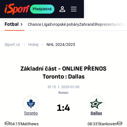
Předplatné
Fotbal
Chance Liga
Evropské poháry
Zahraničí
Reprezentace
Dom
iSport.cz
Hokej
NHL 2024/2025
Základní část - ONLINE PŘENOS
Toronto : Dallas
St 15. 1. 2025
01:00
Konec
1:4
Toronto
Dallas
04:15'
Matthews
08:33'
Stankoven