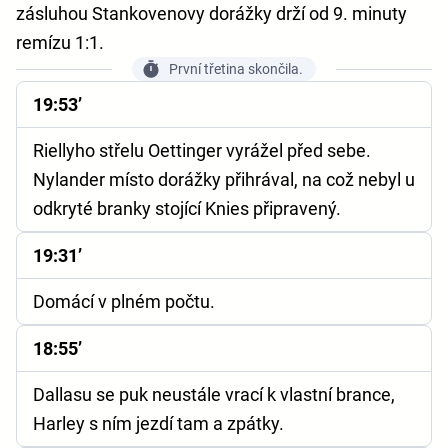
zásluhou Stankovenovy dorážky drží od 9. minuty
remízu 1:1.
První třetina skončila.
19:53’
Riellyho střelu Oettinger vyrážel před sebe.
Nylander místo dorážky přihrával, na což nebyl u
odkryté branky stojící Knies připravený.
19:31’
Domácí v plném počtu.
18:55’
Dallasu se puk neustále vrací k vlastní brance,
Harley s ním jezdí tam a zpátky.