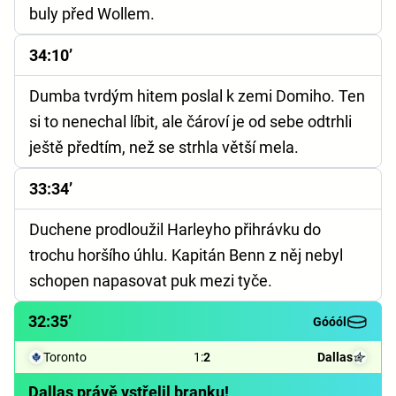
buly před Wollem.
34:10’
Dumba tvrdým hitem poslal k zemi Domiho. Ten
si to nenechal líbit, ale čároví je od sebe odtrhli
ještě předtím, než se strhla větší mela.
33:34’
Duchene prodloužil Harleyho přihrávku do
trochu horšího úhlu. Kapitán Benn z něj nebyl
schopen napasovat puk mezi tyče.
32:35’
Góóól
Toronto
1
:
2
Dallas
Dallas právě vstřelil branku!