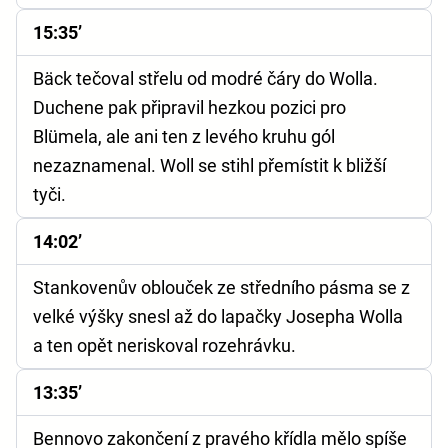
15:35’
Bäck tečoval střelu od modré čáry do Wolla.
Duchene pak připravil hezkou pozici pro
Blümela, ale ani ten z levého kruhu gól
nezaznamenal. Woll se stihl přemístit k bližší
tyči.
14:02’
Stankovenův oblouček ze středního pásma se z
velké výšky snesl až do lapačky Josepha Wolla
a ten opět neriskoval rozehrávku.
13:35’
Bennovo zakončení z pravého křídla mělo spíše