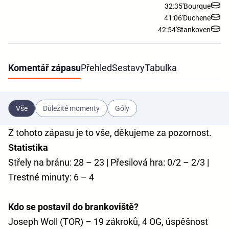
32:35'
Bourque
41:06'
Duchene
42:54'
Stankoven
Komentář zápasu
Přehled
Sestavy
Tabulka
Vše
Důležité momenty
Góly
Z tohoto zápasu je to vše, děkujeme za pozornost.
Statistika
Střely na bránu: 28 – 23 | Přesilová hra: 0/2 – 2/3 |
Trestné minuty: 6 – 4
Kdo se postavil do brankoviště?
Joseph Woll (TOR) – 19 zákroků, 4 OG, úspěšnost