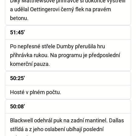
Díky Matthewsově přihrávce si dokonce vystřelil
a udělal Oettingerovi černý flek na pravém
betonu.
51:45’
Po nepřesné střele Dumby přerušila hru
přihrávka rukou. Na programu je předposlední
komerční pauza.
50:25’
Hosté v plném počtu.
50:08’
Blackwell odehrál puk na zadní mantinel. Dallas
střídá a z jeho oslabení ubíhají poslední