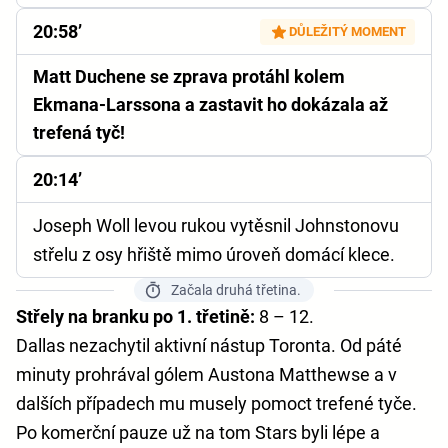
20:58’
DŮLEŽITÝ MOMENT
Matt Duchene se zprava protáhl kolem
Ekmana-Larssona a zastavit ho dokázala až
trefená tyč!
20:14’
Joseph Woll levou rukou vytěsnil Johnstonovu
střelu z osy hřiště mimo úroveň domácí klece.
Začala druhá třetina.
Střely na branku po 1. třetině:
8 – 12.
Dallas nezachytil aktivní nástup Toronta. Od páté
minuty prohrával gólem Austona Matthewse a v
dalších případech mu musely pomoct trefené tyče.
Po komerční pauze už na tom Stars byli lépe a