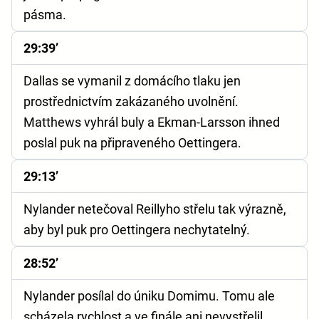
pásma.
29:39’
Dallas se vymanil z domácího tlaku jen
prostřednictvím zakázaného uvolnění.
Matthews vyhrál buly a Ekman-Larsson ihned
poslal puk na připraveného Oettingera.
29:13’
Nylander netečoval Reillyho střelu tak výrazně,
aby byl puk pro Oettingera nechytatelný.
28:52’
Nylander posílal do úniku Domimu. Tomu ale
scházela rychlost a ve finále ani nevystřelil