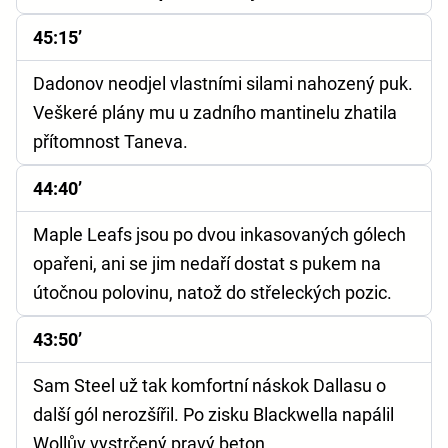
45:15’
Dadonov neodjel vlastními silami nahozený puk.
Veškeré plány mu u zadního mantinelu zhatila
přítomnost Taneva.
44:40’
Maple Leafs jsou po dvou inkasovaných gólech
opařeni, ani se jim nedaří dostat s pukem na
útočnou polovinu, natož do střeleckých pozic.
43:50’
Sam Steel už tak komfortní náskok Dallasu o
další gól nerozšířil. Po zisku Blackwella napálil
Wollův vystrčený pravý beton.