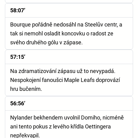
58:07’
Bourque pořádně nedosáhl na Steelův centr, a
tak si nemohl osladit koncovku o radost ze
svého druhého gólu v zápase.
57:15’
Na zdramatizování zápasu už to nevypadá.
Nespokojení fanoušci Maple Leafs doprovází
hru bučením.
56:56’
Nylander bekhendem uvolnil Domiho, nicméně
ani tento pokus z levého křídla Oettingera
nepřekvapil.