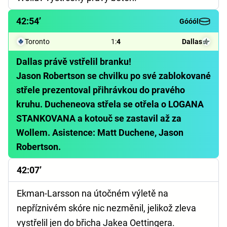
42:54’
Góóól
Toronto
1
:
4
Dallas
Dallas právě vstřelil branku!
Jason Robertson se chvilku po své zablokované
střele prezentoval přihrávkou do pravého
kruhu. Ducheneova střela se otřela o LOGANA
STANKOVANA a kotouč se zastavil až za
Wollem. Asistence: Matt Duchene, Jason
Robertson.
42:07’
Ekman-Larsson na útočném výletě na
nepříznivém skóre nic nezměnil, jelikož zleva
vystřelil jen do břicha Jakea Oettingera.