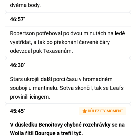
dvěma body.
46:57’
Robertson potřeboval po dvou minutách na ledě
vystřídat, a tak po překonání červené čáry
odevzdal puk Texasanům.
46:30’
Stars ukrojili další porci času v hromadném
souboji u mantinelu. Sotva skončil, tak se Leafs
provinili icingem.
45:45’
DŮLEŽITÝ MOMENT
V důsledku Benoitovy chybné rozehrávky se na
Wolla řítil Bourque a trefil tyč.