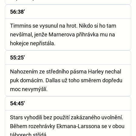
56:38’
Timmins se vysunul na hrot. Nikdo si ho tam
nevšímal, jenže Marnerova přihrávka mu na
hokejce nepřistála.
55:25’
Nahozením ze středního pásma Harley nechal
puk domácím. Dallas už toho směrem dopředu
moc nevymýšlí.
54:45’
Stars vyhodili bez použití zakázaného uvolnění.
Během rozehrávky Ekmana-Larssona se v obou
táborech střídá.