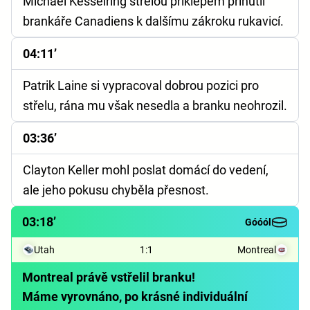
Michael Kesselring střelou příklepem přinutil
brankáře Canadiens k dalšímu zákroku rukavicí.
04:11’
Patrik Laine si vypracoval dobrou pozici pro
střelu, rána mu však nesedla a branku neohrozil.
03:36’
Clayton Keller mohl poslat domácí do vedení,
ale jeho pokusu chyběla přesnost.
03:18’
Góóól
Utah
1
:
1
Montreal
Montreal právě vstřelil branku!
Máme vyrovnáno, po krásné individuální