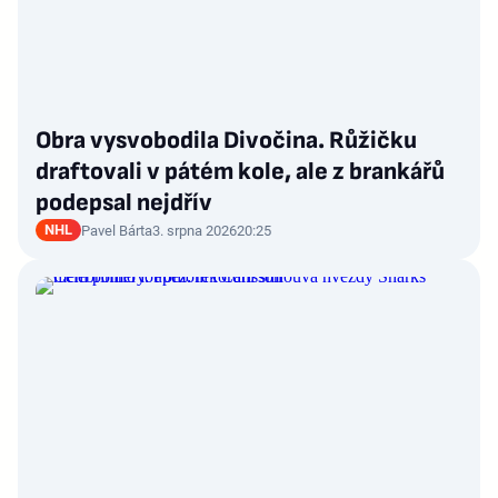
Obra vysvobodila Divočina. Růžičku
draftovali v pátém kole, ale z brankářů
podepsal nejdřív
NHL
Pavel Bárta
3. srpna 2026
20:25