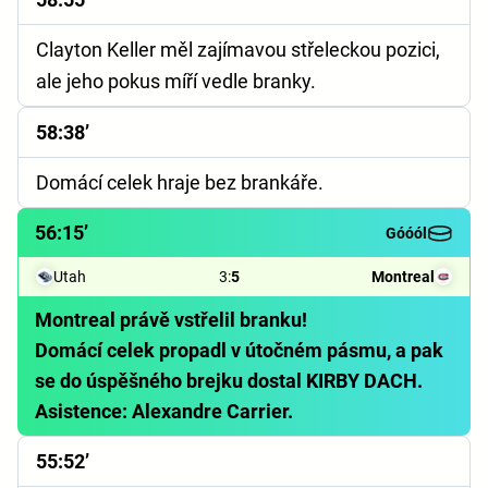
Clayton Keller měl zajímavou střeleckou pozici,
ale jeho pokus míří vedle branky.
58:38’
Domácí celek hraje bez brankáře.
56:15’
Góóól
Utah
3
:
5
Montreal
Montreal právě vstřelil branku!
Domácí celek propadl v útočném pásmu, a pak
se do úspěšného brejku dostal KIRBY DACH.
Asistence: Alexandre Carrier.
55:52’