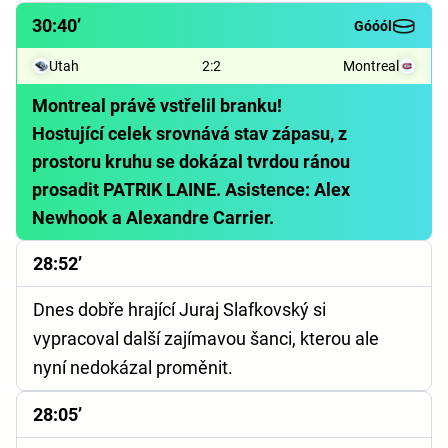
30:40’
Góóól
Utah
2
:
2
Montreal
Montreal právě vstřelil branku!
Hostující celek srovnává stav zápasu, z
prostoru kruhu se dokázal tvrdou ránou
prosadit PATRIK LAINE. Asistence: Alex
Newhook a Alexandre Carrier.
28:52’
Dnes dobře hrající Juraj Slafkovský si
vypracoval další zajímavou šanci, kterou ale
nyní nedokázal proměnit.
28:05’