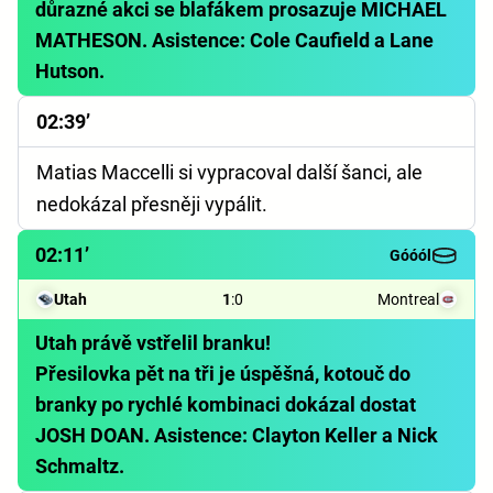
důrazné akci se blafákem prosazuje MICHAEL
MATHESON. Asistence: Cole Caufield a Lane
Hutson.
02:39’
Matias Maccelli si vypracoval další šanci, ale
nedokázal přesněji vypálit.
02:11’
Góóól
Utah
1
:
0
Montreal
Utah právě vstřelil branku!
Přesilovka pět na tři je úspěšná, kotouč do
branky po rychlé kombinaci dokázal dostat
JOSH DOAN. Asistence: Clayton Keller a Nick
Schmaltz.