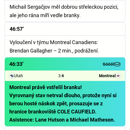
Michail Sergačjov měl dobrou střeleckou pozici,
ale jeho rána míří vedle branky.
46:57’
Vyloučení v týmu Montreal Canadiens:
Brendan Gallagher – 2 min., podrážení.
46:33’
Góóól
Utah
3
:
4
Montreal
Montreal právě vstřelil branku!
Vyrovnaný stav netrval dlouho, protože nyní si
berou hosté náskok zpět, prosazuje se z
hranice brankoviště COLE CAUFIELD.
Asistence: Lane Hutson a Michael Matheson.