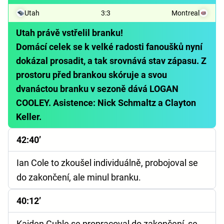
Utah
3
:
3
Montreal
Utah právě vstřelil branku!
Domácí celek se k velké radosti fanoušků nyní
dokázal prosadit, a tak srovnává stav zápasu. Z
prostoru před brankou skóruje a svou
dvanáctou branku v sezoně dává LOGAN
COOLEY. Asistence: Nick Schmaltz a Clayton
Keller.
42:40’
Ian Cole to zkoušel individuálně, probojoval se
do zakončení, ale minul branku.
40:12’
Kaiden Guhle se propracoval do zakončení, se