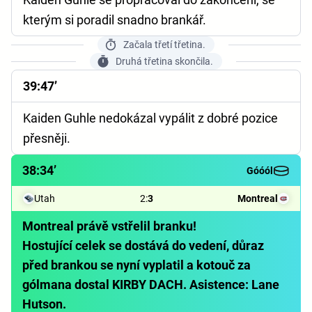
kterým si poradil snadno brankář.
Začala třetí třetina.
Druhá třetina skončila.
39:47’
Kaiden Guhle nedokázal vypálit z dobré pozice
přesněji.
38:34’
Góóól
Utah
2
:
3
Montreal
Montreal právě vstřelil branku!
Hostující celek se dostává do vedení, důraz
před brankou se nyní vyplatil a kotouč za
gólmana dostal KIRBY DACH. Asistence: Lane
Hutson.