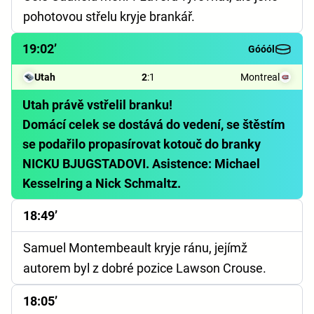
pohotovou střelu kryje brankář.
19:02’
Góóól
Utah
2
:
1
Montreal
Utah právě vstřelil branku!
Domácí celek se dostává do vedení, se štěstím
se podařilo propasírovat kotouč do branky
NICKU BJUGSTADOVI. Asistence: Michael
Kesselring a Nick Schmaltz.
18:49’
Samuel Montembeault kryje ránu, jejímž
autorem byl z dobré pozice Lawson Crouse.
18:05’