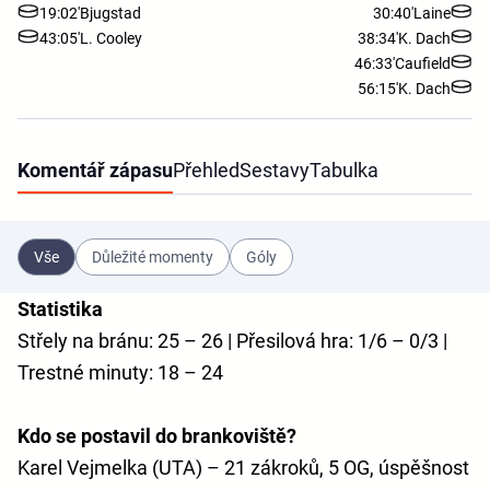
19:02'
Bjugstad
30:40'
Laine
43:05'
L. Cooley
38:34'
K. Dach
46:33'
Caufield
56:15'
K. Dach
Komentář zápasu
Přehled
Sestavy
Tabulka
Vše
Důležité momenty
Góly
Statistika
Střely na bránu: 25 – 26 | Přesilová hra: 1/6 – 0/3 |
Trestné minuty: 18 – 24
Kdo se postavil do brankoviště?
Karel Vejmelka (UTA) – 21 zákroků, 5 OG, úspěšnost