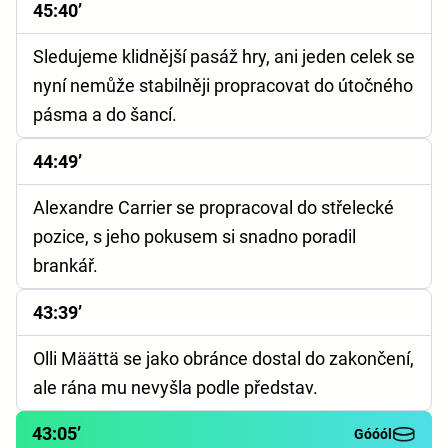
45:40’
Sledujeme klidnější pasáž hry, ani jeden celek se
nyní nemůže stabilněji propracovat do útočného
pásma a do šancí.
44:49’
Alexandre Carrier se propracoval do střelecké
pozice, s jeho pokusem si snadno poradil
brankář.
43:39’
Olli Määttä se jako obránce dostal do zakončení,
ale rána mu nevyšla podle představ.
43:05’
Góóól