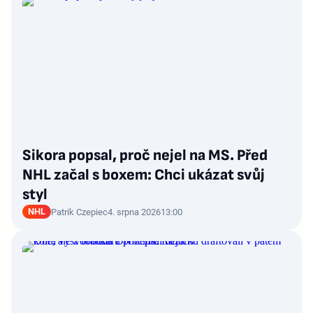
Sikora popsal, proč nejel na MS. Před
NHL začal s boxem: Chci ukázat svůj
styl
NHL
Patrik Czepiec
4. srpna 2026
13:00