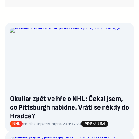
Okuliar zpět ve hře o NHL: Čekal jsem,
co Pittsburgh nabídne. Vrátí se někdy do
Hradce?
NHL
Patrik Czepiec
5. srpna 2026
17:20