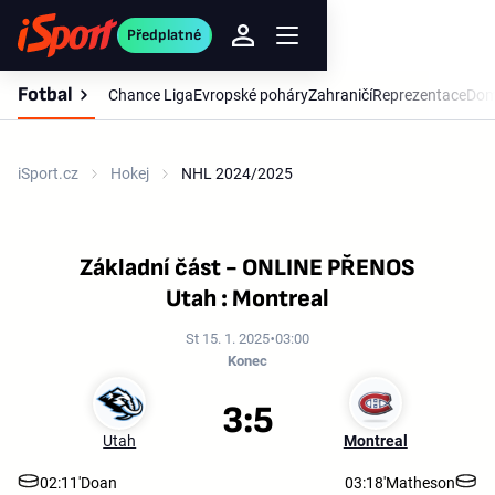
Předplatné
Fotbal
Chance Liga
Evropské poháry
Zahraničí
Reprezentace
Dom
iSport.cz
Hokej
NHL 2024/2025
Základní část - ONLINE PŘENOS
Utah : Montreal
St 15. 1. 2025
03:00
Konec
3:5
Utah
Montreal
02:11'
Doan
03:18'
Matheson