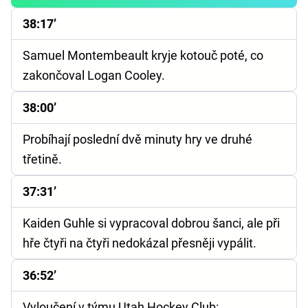
38:17’
Samuel Montembeault kryje kotouč poté, co
zakončoval Logan Cooley.
38:00’
Probíhají poslední dvě minuty hry ve druhé
třetině.
37:31’
Kaiden Guhle si vypracoval dobrou šanci, ale při
hře čtyři na čtyři nedokázal přesněji vypálit.
36:52’
Vyloučení v týmu Utah Hockey Club: