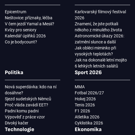
Epicentrum
Karlovarský filmový festival
Neštovice: příznaky, léčba
2026
V čem jezdí Yamal a Mesii?
Znamení, že jste potkali
Kvízy pro seniory
někoho z minulého života
Kalendář úplňků 2026
Astronomické úkazy 2026:
Co je bodycount?
zatmění slunce a další
Jak obléci miminko při
vysokých teplotách?
Jak na dokonalé letní mojito
6 lehkých letních salátů
Politika
Sport 2026
Nová superdávka: kdo na ní
MMA
dosáhne?
Fotbal 2026/27
Sjezd sudetských Němců
Hokej 2026
Proč vláda zavádí EET?
Tenis 2026
Padni komu padni
F1 2026
Výpověď z práce vzor
Atletika 2026
Divoký kačer
Cyklistika 2026
Technologie
Ekonomika