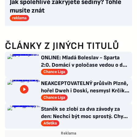
Jak spolehlivě zakryjete šediny? Tohle
musíte znát
reklama
ČLÁNKY Z JINÝCH TITULŮ
ONLINE: Mladá Boleslav - Sparta
2:0. Domácí v poločase vedou o dva
góly! Letenští bez střely
Chance Liga
NEAKCEPTOVATELNÝ průšvih Plzně,
hořel Dweh i Doski, nesmysl Krčíka.
Ustojí to Hyský?
Chance Liga
Staněk se zlobí za dva závody za
den: Nechci být moc sprostý. Chybí
nám styčný důstojník
Atletika