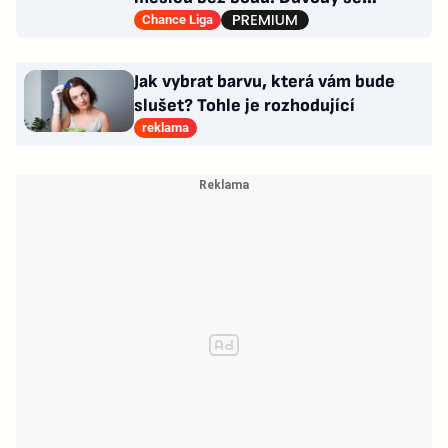
opakují u tří trenérů
Chance Liga
Jak vybrat barvu, která vám bude
slušet? Tohle je rozhodující
reklama