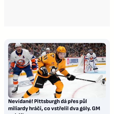
Nevídané! Pittsburgh dá přes půl
miliardy hráči, co vstřelil dva góly. GM