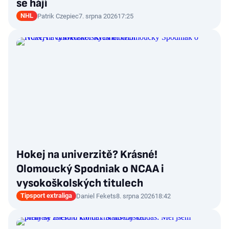
se hájí
NHL
Patrik Czepiec
7. srpna 2026
17:25
Hokej na univerzitě? Krásné!
Olomoucký Spodniak o NCAA i
vysokoškolských titulech
Tipsport extraliga
Daniel Fekets
8. srpna 2026
18:42