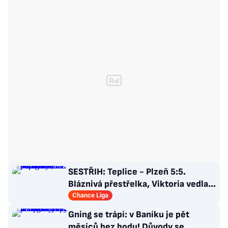
SESTŘIH: Teplice - Plzeň 5:5.
Bláznivá přestřelka, Viktoria vedla o
tři góly. Krčíkova červená
Chance Liga
Gning se trápí: v Baníku je pět
měsíců bez bodu! Důvody se