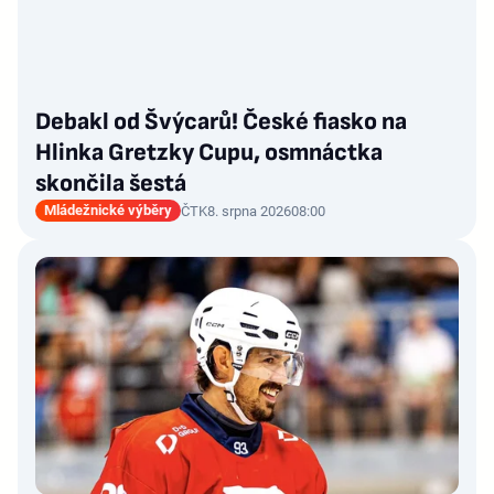
Debakl od Švýcarů! České fiasko na
Hlinka Gretzky Cupu, osmnáctka
skončila šestá
Mládežnické výběry
ČTK
8. srpna 2026
08:00