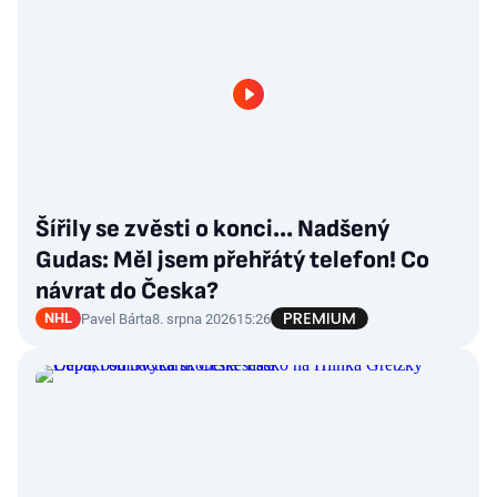
Šířily se zvěsti o konci... Nadšený
Gudas: Měl jsem přehřátý telefon! Co
návrat do Česka?
NHL
Pavel Bárta
8. srpna 2026
15:26