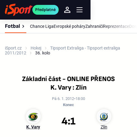
Předplatné
Fotbal
Chance Liga
Evropské poháry
Zahraničí
Reprezentace
Dom
iSport.cz
Hokej
Tipsport Extraliga - Tipsport extraliga
2011/2012
36. kolo
Základní část - ONLINE PŘENOS
K. Vary : Zlín
Pá 6. 1. 2012
18:00
Konec
4:1
K. Vary
Zlín