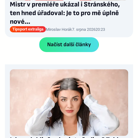
Mistr v premiéře ukázal i Stránského,
ten hned úřadoval: Je to pro mě úplně
nové…
Tipsport extraliga
Miroslav Horák
7. srpna 2026
20:23
Načíst další články