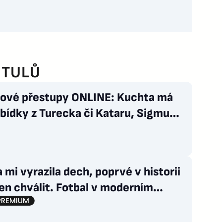
ITULŮ
lové přestupy ONLINE: Kuchta má
bídky z Turecka či Kataru, Sigmu
 Švéd
 mi vyrazila dech, poprvé v historii
en chválit. Fotbal v moderním