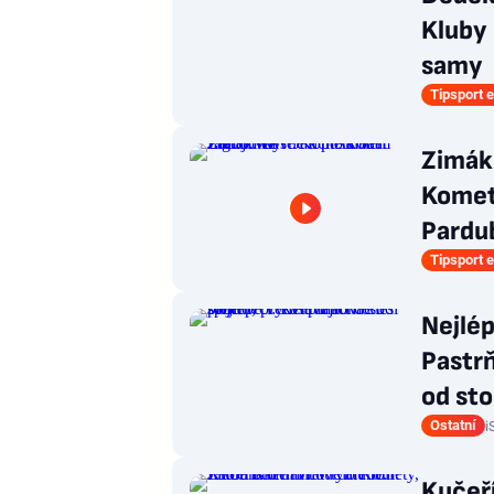
Kluby 
samy
Tipsport e
Zimák:
Komet
Pardu
Tipsport e
Nejlép
Pastrň
od sto
Ostatní
i
Kučeř