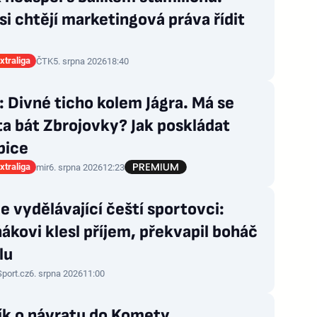
si chtějí marketingová práva řídit
xtraliga
ČTK
5. srpna 2026
18:40
 Divné ticho kolem Jágra. Má se
a bát Zbrojovky? Jak poskládat
bice
xtraliga
mir
6. srpna 2026
12:23
e vydělávající čeští sportovci:
ákovi klesl příjem, překvapil boháč
lu
Sport.cz
6. srpna 2026
11:00
ík o návratu do Komety,