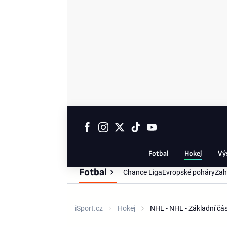
Fotbal
Hokej
Vý
Fotbal
Chance Liga
Evropské poháry
Zah
iSport.cz
Hokej
NHL - NHL - Základní č