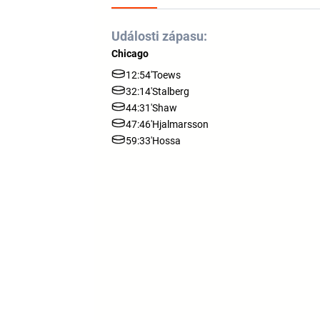
Události zápasu:
Chicago
12:54'
Toews
32:14'
Stalberg
44:31'
Shaw
47:46'
Hjalmarsson
59:33'
Hossa