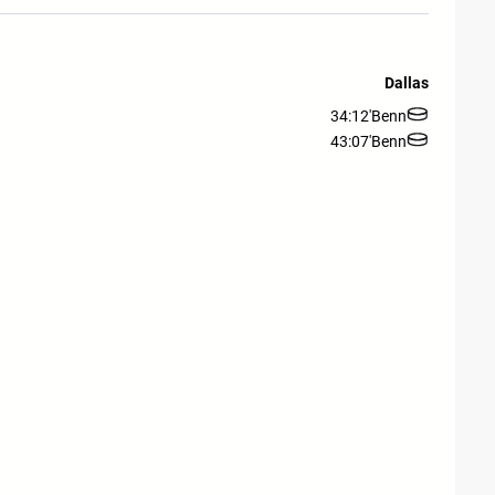
Dallas
34:12'
Benn
43:07'
Benn