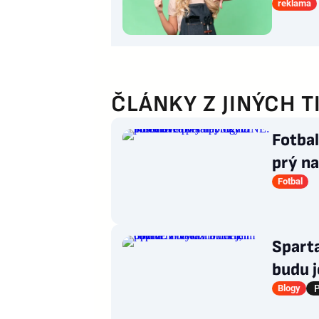
reklama
ČLÁNKY Z JINÝCH T
Fotba
prý na
posílí
Fotbal
Sparta
budu j
balení
Blogy