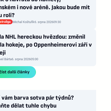
ském i nové aréně. Jakou bude mít
 roli?
xtraliga
Michal Koštuřík
6. srpna 2026
09:30
zla NHL hereckou hvězdou: změnil
la hokeje, po Oppenheimerovi září v
eji
vel Bárta
6. srpna 2026
05:00
íst další články
í vám barva sotva pár týdnů?
ňte dělat tuhle chybu