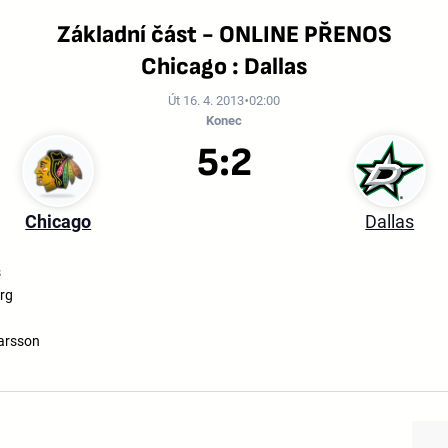
Základní část - ONLINE PŘENOS
Chicago : Dallas
Út 16. 4. 2013
02:00
Konec
5:2
Chicago
Dallas
s
rg
arsson
a