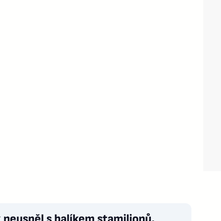
neuspěl s balíkem stamilionů.