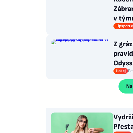
Zábran
v týmu
Tipsport e
Z grá
pravid
Odyss
Hokej
Pa
Nač
Vydrž
Přesta