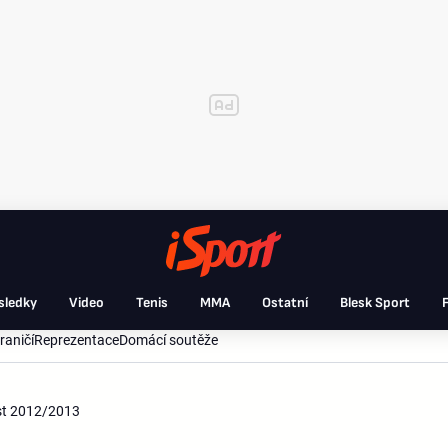
sledky
Video
Tenis
MMA
Ostatní
Blesk Sport
F
raničí
Reprezentace
Domácí soutěže
ást 2012/2013