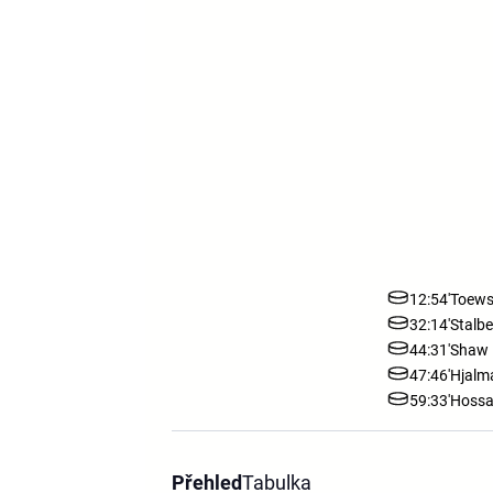
12:54'
Toew
32:14'
Stalbe
44:31'
Shaw
47:46'
Hjalm
59:33'
Hoss
Přehled
Tabulka