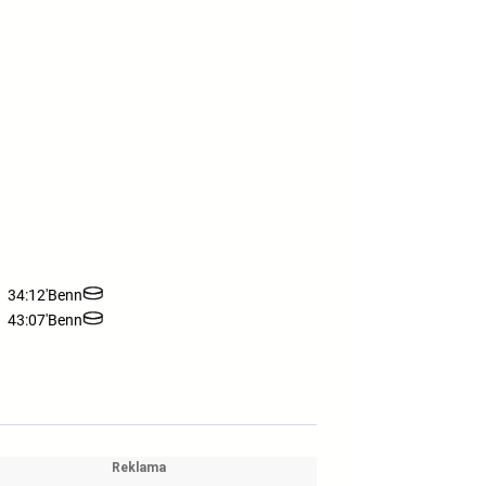
34:12'
Benn
43:07'
Benn