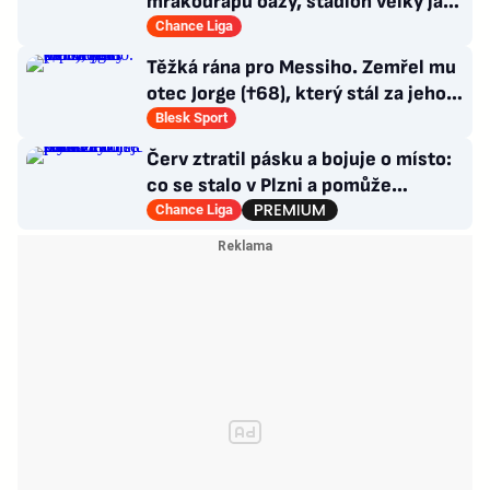
mrakodrapů oázy, stadion velký jak
v Plzni. Byl by největší hvězdou
Chance Liga
Těžká rána pro Messiho. Zemřel mu
otec Jorge (†68), který stál za jeho
úspěchy
Blesk Sport
Červ ztratil pásku a bojuje o místo:
co se stalo v Plzni a pomůže
Hyskému nechtěný Adu?
Chance Liga