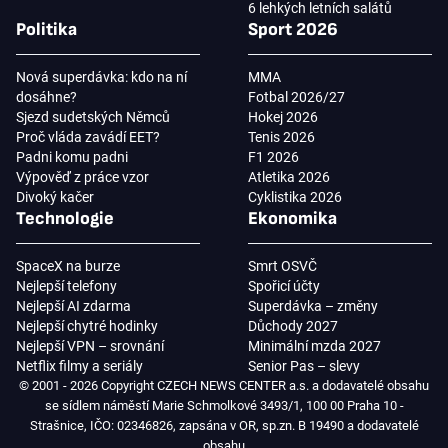
6 lehkých letních salátů
Politika
Sport 2026
Nová superdávka: kdo na ní
MMA
dosáhne?
Fotbal 2026/27
Sjezd sudetských Němců
Hokej 2026
Proč vláda zavádí EET?
Tenis 2026
Padni komu padni
F1 2026
Výpověď z práce vzor
Atletika 2026
Divoký kačer
Cyklistika 2026
Technologie
Ekonomika
SpaceX na burze
Smrt OSVČ
Nejlepší telefony
Spořicí účty
Nejlepší AI zdarma
Superdávka – změny
Nejlepší chytré hodinky
Důchody 2027
Nejlepší VPN – srovnání
Minimální mzda 2027
Netflix filmy a seriály
Senior Pas – slevy
© 2001 - 2026 Copyright CZECH NEWS CENTER a.s. a dodavatelé obsahu
se sídlem náměstí Marie Schmolkové 3493/1, 100 00 Praha 10 -
Strašnice, IČO: 02346826, zapsána v OR, sp.zn. B 19490 a dodavatelé
obsahu