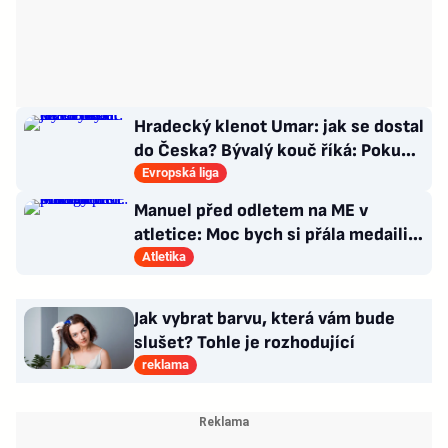
Hradecký klenot Umar: jak se dostal
do Česka? Bývalý kouč říká: Pokud
nezblbne...
Evropská liga
Manuel před odletem na ME v
atletice: Moc bych si přála medaili.
Prozradila strategii
Atletika
Jak vybrat barvu, která vám bude
slušet? Tohle je rozhodující
reklama