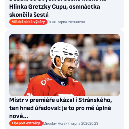
Hlinka Gretzky Cupu, osmnáctka
skončila šestá
Mládežnické výběry
ČTK
8. srpna 2026
08:00
Mistr v premiéře ukázal i Stránského,
ten hned úřadoval: Je to pro mě úplně
nové…
Tipsport extraliga
Miroslav Horák
7. srpna 2026
20:23