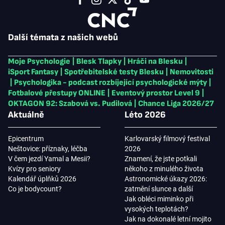
Další témata z našich webů
Moje Psychologie
|
Blesk Tlapky
|
Hráči na Blesku
|
iSport Fantasy
|
Spotřebitelské testy Blesku
|
Nemovitosti
|
Psychologika - podcast rozbíjející psychologické mýty
|
Fotbalové přestupy ONLINE
|
Eventový prostor Level 9
|
OKTAGON 92: Szabová vs. Pudilová
|
Chance Liga 2026/27
Aktuálně
Léto 2026
Epicentrum
Karlovarský filmový festival
Neštovice: příznaky, léčba
2026
V čem jezdí Yamal a Mesii?
Znamení, že jste potkali
Kvízy pro seniory
někoho z minulého života
Kalendář úplňků 2026
Astronomické úkazy 2026:
Co je bodycount?
zatmění slunce a další
Jak obléci miminko při
vysokých teplotách?
Jak na dokonalé letní mojito