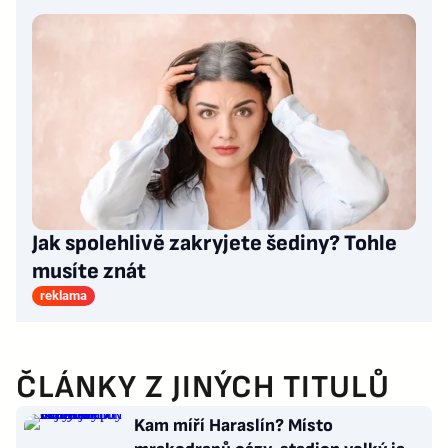
Jak spolehlivě zakryjete šediny? Tohle
musíte znát
reklama
ČLÁNKY Z JINÝCH TITULŮ
Kam míří Haraslín? Místo