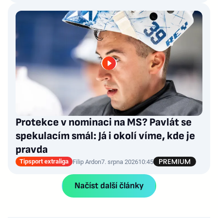
Protekce v nominaci na MS? Pavlát se
spekulacím smál: Já i okolí víme, kde je
pravda
Tipsport extraliga
Filip Ardon
7. srpna 2026
10:45
Načíst další články