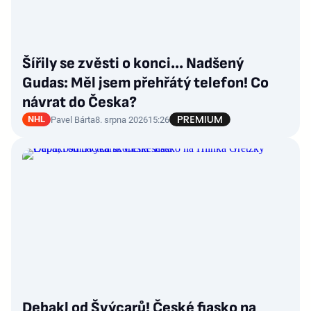
Šířily se zvěsti o konci... Nadšený
Gudas: Měl jsem přehřátý telefon! Co
návrat do Česka?
NHL
Pavel Bárta
8. srpna 2026
15:26
Debakl od Švýcarů! České fiasko na