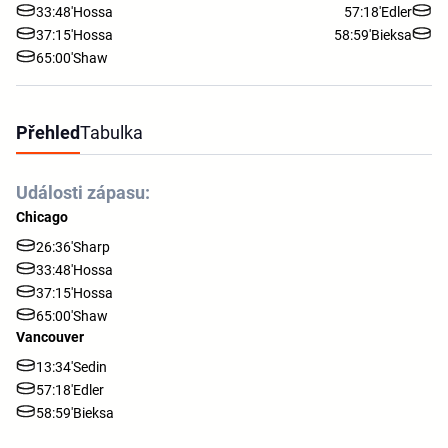
33:48'
Hossa
57:18'
Edler
37:15'
Hossa
58:59'
Bieksa
65:00'
Shaw
Přehled
Tabulka
Události zápasu:
Chicago
26:36'
Sharp
33:48'
Hossa
37:15'
Hossa
65:00'
Shaw
Vancouver
13:34'
Sedin
57:18'
Edler
58:59'
Bieksa