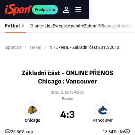
Předplatné
Fotbal
Chance Liga
Evropské poháry
Zahraničí
Reprezentace
Dom
iSport.cz
Hokej
NHL - NHL - Základní část 2012/2013
Základní část - ONLINE PŘENOS
Chicago : Vancouver
St 20. 2. 2013
02:30
Konec
4:3
Chicago
Vancouver
26:36'
Sharp
13:34'
Sedin