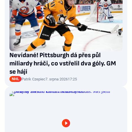
Nevídané! Pittsburgh dá přes půl
miliardy hráči, co vstřelil dva góly. GM
se hájí
NHL
Patrik Czepiec
7. srpna 2026
17:25