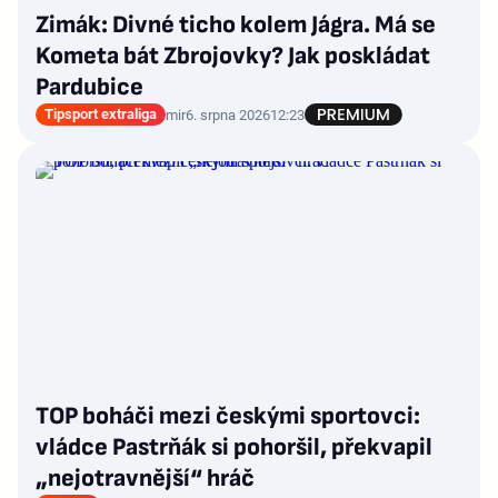
Zimák: Divné ticho kolem Jágra. Má se
Kometa bát Zbrojovky? Jak poskládat
Pardubice
Tipsport extraliga
mir
6. srpna 2026
12:23
TOP boháči mezi českými sportovci:
vládce Pastrňák si pohoršil, překvapil
„nejotravnější“ hráč