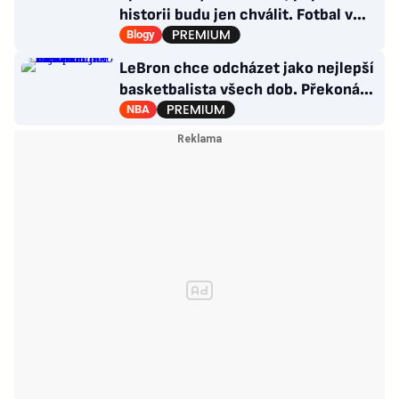
historii budu jen chválit. Fotbal v
moderním balení
Blogy
LeBron chce odcházet jako nejlepší
basketbalista všech dob. Překoná
Jordana?
NBA