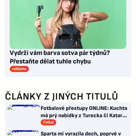
Vydrží vám barva sotva pár týdnů?
Přestaňte dělat tuhle chybu
reklama
ČLÁNKY Z JINÝCH TITULŮ
Fotbalové přestupy ONLINE: Kuchta
má prý nabídky z Turecka či Kataru,
Sigmu posílí Švéd
Fotbal
Sparta mi vyrazila dech, poprvé v