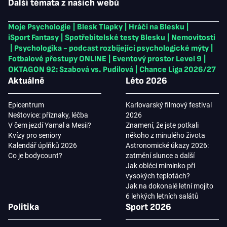
Další témata z našich webů
Moje Psychologie
|
Blesk Tlapky
|
Hráči na Blesku
|
iSport Fantasy
|
Spotřebitelské testy Blesku
|
Nemovitosti
|
Psychologika - podcast rozbíjející psychologické mýty
|
Fotbalové přestupy ONLINE
|
Eventový prostor Level 9
|
OKTAGON 92: Szabová vs. Pudilová
|
Chance Liga 2026/27
Aktuálně
Léto 2026
Epicentrum
Karlovarský filmový festival
Neštovice: příznaky, léčba
2026
V čem jezdí Yamal a Mesii?
Znamení, že jste potkali
Kvízy pro seniory
někoho z minulého života
Kalendář úplňků 2026
Astronomické úkazy 2026:
Co je bodycount?
zatmění slunce a další
Jak obléci miminko při
vysokých teplotách?
Jak na dokonalé letní mojito
6 lehkých letních salátů
Politika
Sport 2026