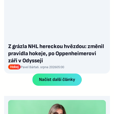
Z grázla NHL hereckou hvězdou: změnil
pravidla hokeje, po Oppenheimerovi
září v Odysseji
Hokej
Pavel Bárta
6. srpna 2026
05:00
Načíst další články