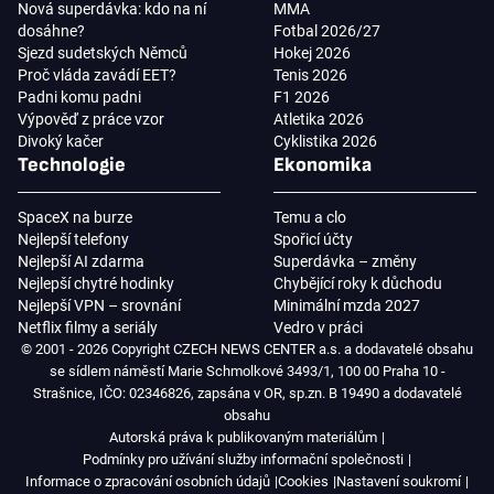
Nová superdávka: kdo na ní
MMA
dosáhne?
Fotbal 2026/27
Sjezd sudetských Němců
Hokej 2026
Proč vláda zavádí EET?
Tenis 2026
Padni komu padni
F1 2026
Výpověď z práce vzor
Atletika 2026
Divoký kačer
Cyklistika 2026
Technologie
Ekonomika
SpaceX na burze
Temu a clo
Nejlepší telefony
Spořicí účty
Nejlepší AI zdarma
Superdávka – změny
Nejlepší chytré hodinky
Chybějící roky k důchodu
Nejlepší VPN – srovnání
Minimální mzda 2027
Netflix filmy a seriály
Vedro v práci
© 2001 - 2026 Copyright CZECH NEWS CENTER a.s. a dodavatelé obsahu
se sídlem náměstí Marie Schmolkové 3493/1, 100 00 Praha 10 -
Strašnice, IČO: 02346826, zapsána v OR, sp.zn. B 19490 a dodavatelé
obsahu
Autorská práva k publikovaným materiálům
Podmínky pro užívání služby informační společnosti
Informace o zpracování osobních údajů
Cookies
Nastavení soukromí