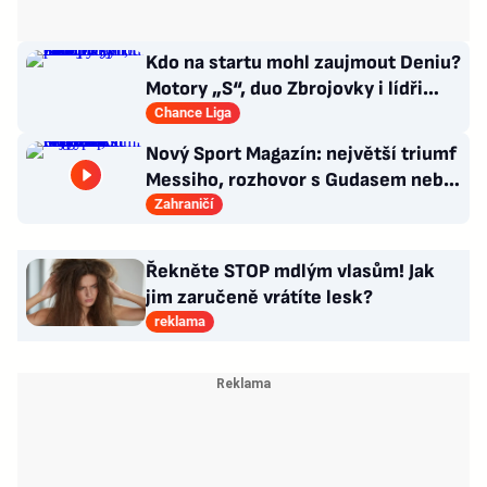
Kdo na startu mohl zaujmout Deniu?
Motory „S“, duo Zbrojovky i lídři
pohárových zástupců
Chance Liga
Nový Sport Magazín: největší triumf
Messiho, rozhovor s Gudasem nebo
plakát Pogačara
Zahraničí
Řekněte STOP mdlým vlasům! Jak
jim zaručeně vrátíte lesk?
reklama