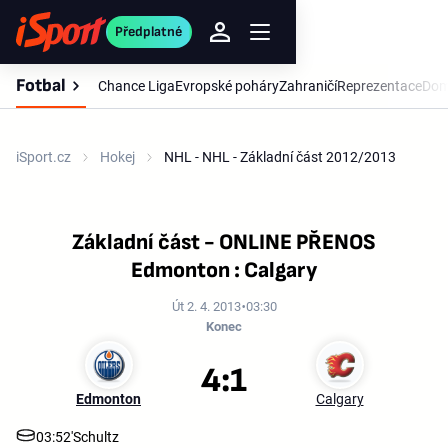
Předplatné
Fotbal
Chance Liga
Evropské poháry
Zahraničí
Reprezentace
Dom
iSport.cz
Hokej
NHL - NHL - Základní část 2012/2013
Základní část - ONLINE PŘENOS
Edmonton : Calgary
Út 2. 4. 2013
03:30
Konec
4:1
Edmonton
Calgary
03:52'
Schultz