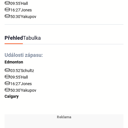
09:55'
Hall
16:27'
Jones
50:30'
Yakupov
Přehled
Tabulka
Události zápasu:
Edmonton
03:52'
Schultz
09:55'
Hall
16:27'
Jones
50:30'
Yakupov
Calgary