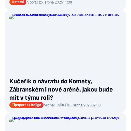
Ostatní
iSport.cz
6. srpna 2026
11:00
Kučeřík o návratu do Komety,
Zábranském i nové aréně. Jakou bude
mít v týmu roli?
Tipsport extraliga
Michal Koštuřík
6. srpna 2026
09:30