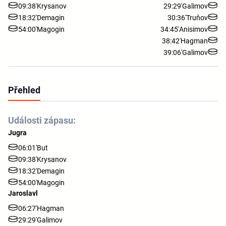
09:38'
Krysanov
29:29'
Galimov
18:32'
Demagin
30:36'
Truňov
54:00'
Magogin
34:45'
Anisimov
38:42'
Hagman
39:06'
Galimov
Přehled
Události zápasu:
Jugra
06:01'
But
09:38'
Krysanov
18:32'
Demagin
54:00'
Magogin
Jaroslavl
06:27'
Hagman
29:29'
Galimov