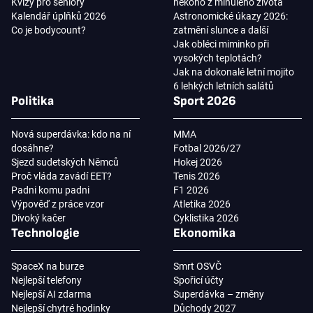
Kvízy pro seniory
někoho z minulého života
Kalendář úplňků 2026
Astronomické úkazy 2026:
Co je bodycount?
zatmění slunce a další
Jak obléci miminko při
vysokých teplotách?
Jak na dokonalé letní mojito
6 lehkých letních salátů
Politika
Sport 2026
Nová superdávka: kdo na ní
MMA
dosáhne?
Fotbal 2026/27
Sjezd sudetských Němců
Hokej 2026
Proč vláda zavádí EET?
Tenis 2026
Padni komu padni
F1 2026
Výpověď z práce vzor
Atletika 2026
Divoký kačer
Cyklistika 2026
Technologie
Ekonomika
SpaceX na burze
Smrt OSVČ
Nejlepší telefony
Spořicí účty
Nejlepší AI zdarma
Superdávka – změny
Nejlepší chytré hodinky
Důchody 2027