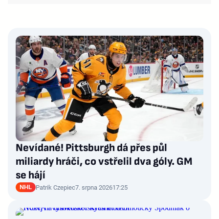
Nevídané! Pittsburgh dá přes půl
miliardy hráči, co vstřelil dva góly. GM
se hájí
NHL
Patrik Czepiec
7. srpna 2026
17:25