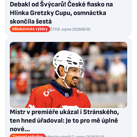
Debakl od Švýcarů! České fiasko na
Hlinka Gretzky Cupu, osmnáctka
skončila šestá
Mládežnické výběry
ČTK
8. srpna 2026
08:00
Mistr v premiéře ukázal i Stránského,
ten hned úřadoval: Je to pro mě úplně
nové…
Tipsport extraliga
Miroslav Horák
7. srpna 2026
20:23