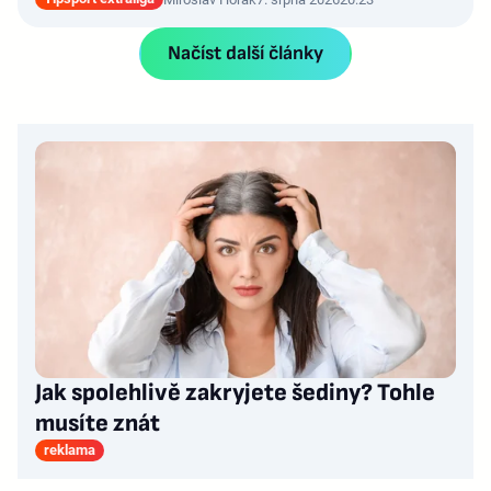
Načíst další články
Jak spolehlivě zakryjete šediny? Tohle
musíte znát
reklama