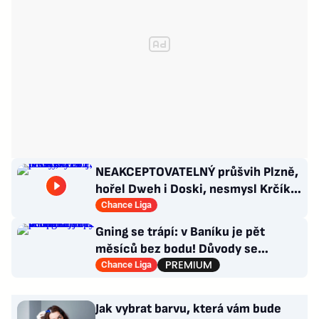
NEAKCEPTOVATELNÝ průšvih Plzně,
hořel Dweh i Doski, nesmysl Krčíka.
Ustojí to Hyský?
Chance Liga
Gning se trápí: v Baníku je pět
měsíců bez bodu! Důvody se
opakují u tří trenérů
Chance Liga
Jak vybrat barvu, která vám bude