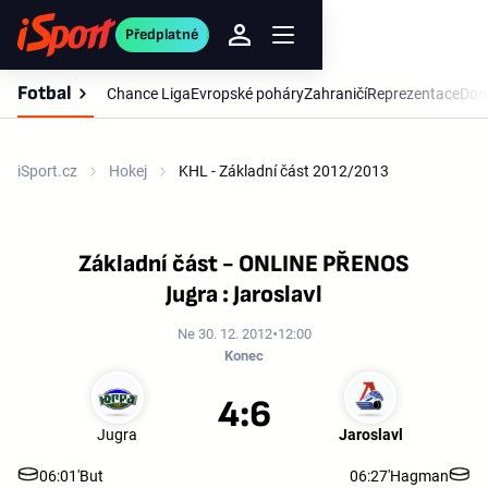
Předplatné
Fotbal
Chance Liga
Evropské poháry
Zahraničí
Reprezentace
Dom
iSport.cz
Hokej
KHL - Základní část 2012/2013
Základní část - ONLINE PŘENOS
Jugra : Jaroslavl
Ne 30. 12. 2012
12:00
Konec
4:6
Jugra
Jaroslavl
06:01'
But
06:27'
Hagman