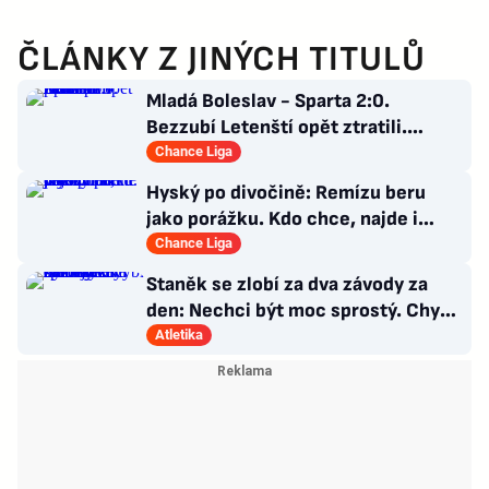
ČLÁNKY Z JINÝCH TITULŮ
Mladá Boleslav - Sparta 2:0.
Bezzubí Letenští opět ztratili.
Domácí rozhodli v první půli
Chance Liga
Hyský po divočině: Remízu beru
jako porážku. Kdo chce, najde i
hodně pozitivních věcí
Chance Liga
Staněk se zlobí za dva závody za
den: Nechci být moc sprostý. Chybí
nám styčný důstojník
Atletika