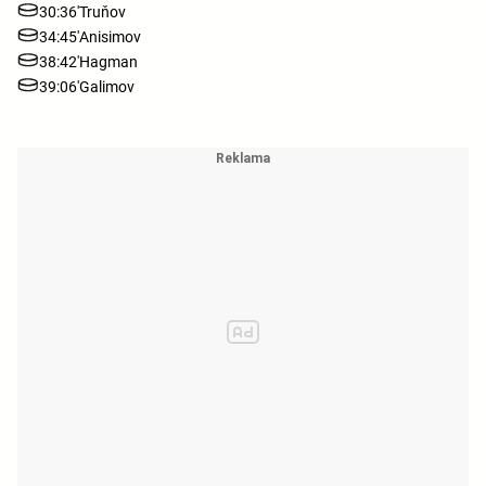
30:36'
Truňov
34:45'
Anisimov
38:42'
Hagman
39:06'
Galimov