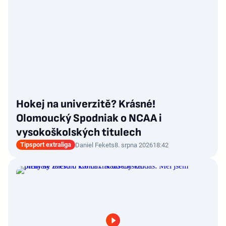
Hokej na univerzitě? Krásné!
Olomoucký Spodniak o NCAA i
vysokoškolských titulech
Tipsport extraliga
Daniel Fekets
8. srpna 2026
18:42