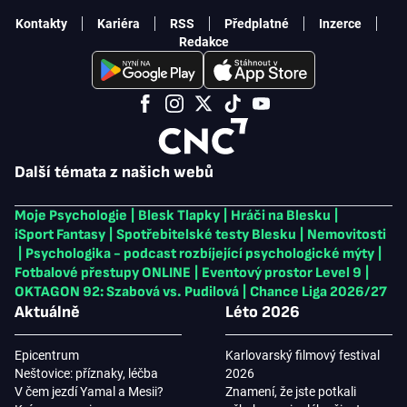
Kontakty
Kariéra
RSS
Předplatné
Inzerce
Redakce
Další témata z našich webů
Moje Psychologie
|
Blesk Tlapky
|
Hráči na Blesku
|
iSport Fantasy
|
Spotřebitelské testy Blesku
|
Nemovitosti
|
Psychologika - podcast rozbíjející psychologické mýty
|
Fotbalové přestupy ONLINE
|
Eventový prostor Level 9
|
OKTAGON 92: Szabová vs. Pudilová
|
Chance Liga 2026/27
Aktuálně
Léto 2026
Epicentrum
Karlovarský filmový festival
Neštovice: příznaky, léčba
2026
V čem jezdí Yamal a Mesii?
Znamení, že jste potkali