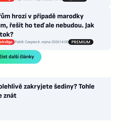
řům hrozí v případě marodky
m, řešit ho teď ale nebudou. Jak
útok?
xtraliga
Patrik Czepiec
6. srpna 2026
14:00
íst další články
olehlivě zakryjete šediny? Tohle
e znát