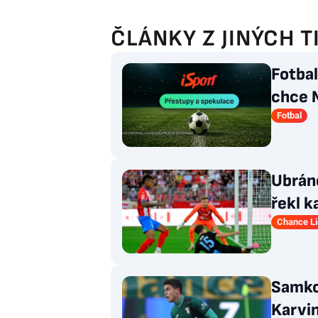
ČLÁNKY Z JINÝCH T
Fotba
chce 
odmít
Fotbal
Ubráně
řekl k
kamar
Chance L
Samko
Karvi