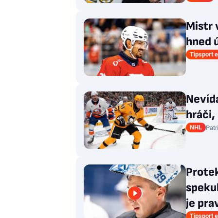
Mistr 
hned ú
Tipsport e
Nevída
hráči,
NHL
Patr
Prote
spekul
je pra
Tipsport e