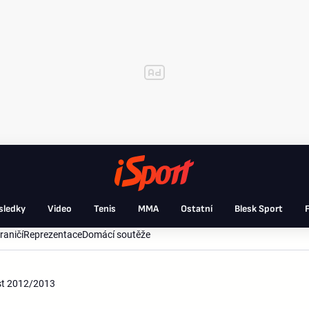
sledky
Video
Tenis
MMA
Ostatní
Blesk Sport
F
raničí
Reprezentace
Domácí soutěže
ást 2012/2013