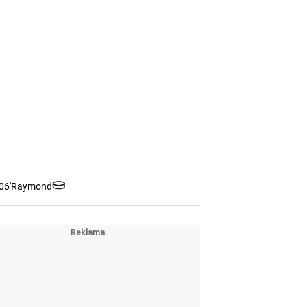
06'
Raymond