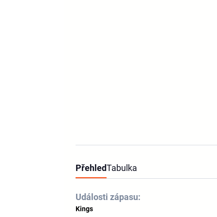
Přehled
Tabulka
Události zápasu:
Kings