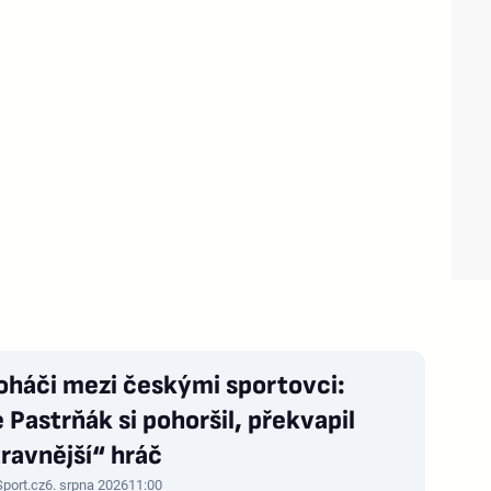
oháči mezi českými sportovci:
 Pastrňák si pohoršil, překvapil
ravnější“ hráč
Sport.cz
6. srpna 2026
11:00