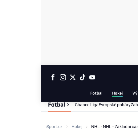
Fotbal
Hokej
Vý
Fotbal
Chance Liga
Evropské poháry
Zah
iSport.cz
Hokej
NHL - NHL - Základní č