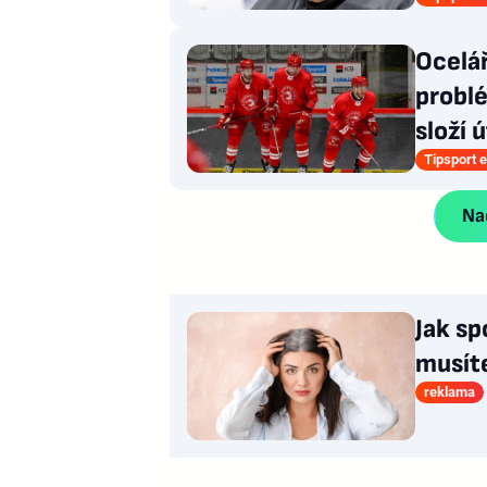
Ocelá
problé
složí 
Tipsport e
Nač
Jak sp
musít
reklama