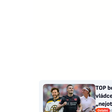
TOP b
vládce
„nejot
Ostatní
i