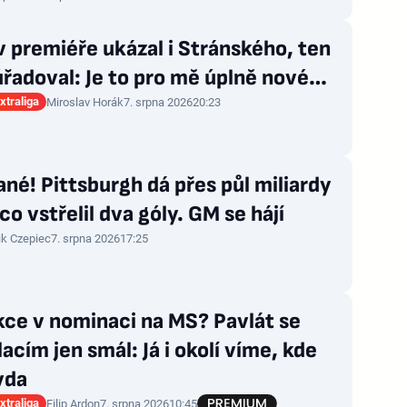
v premiéře ukázal i Stránského, ten
řadoval: Je to pro mě úplně nové…
xtraliga
Miroslav Horák
7. srpna 2026
20:23
né! Pittsburgh dá přes půl miliardy
 co vstřelil dva góly. GM se hájí
ik Czepiec
7. srpna 2026
17:25
kce v nominaci na MS? Pavlát se
acím jen smál: Já i okolí víme, kde
vda
xtraliga
Filip Ardon
7. srpna 2026
10:45