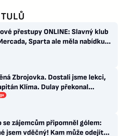
ITULŮ
lové přestupy ONLINE: Slavný klub
Mercada, Sparta ale měla nabídku
nout
ná Zbrojovka. Dostali jsme lekci,
apitán Klíma. Dulay překonal
áda
iga
 se zájemcům připomněl gólem:
né jsem vděčný! Kam může odejít