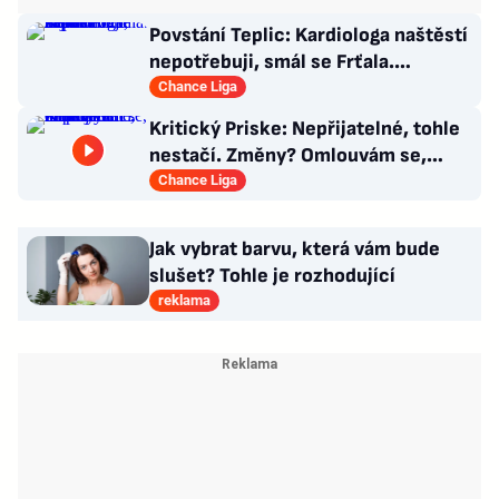
Povstání Teplic: Kardiologa naštěstí
nepotřebuji, smál se Frťala.
Promluvil o zájmu Plzně
Chance Liga
Kritický Priske: Nepřijatelné, tohle
nestačí. Změny? Omlouvám se,
nedokážu odpovědět
Chance Liga
Jak vybrat barvu, která vám bude
slušet? Tohle je rozhodující
reklama