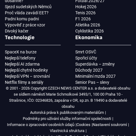
dosáhne?
Fotbal 2026/27
Sjezd sudetských Němců
Hokej 2026
Proč vláda zavádí EET?
Tenis 2026
Padni komu padni
F1 2026
Výpověď z práce vzor
Atletika 2026
Divoký kačer
Cyklistika 2026
Technologie
Ekonomika
SpaceX na burze
Smrt OSVČ
Nejlepší telefony
Spořicí účty
Nejlepší AI zdarma
Superdávka – změny
Nejlepší chytré hodinky
Důchody 2027
Nejlepší VPN – srovnání
Minimální mzda 2027
Netflix filmy a seriály
Senior Pas – slevy
© 2001 - 2026 Copyright CZECH NEWS CENTER a.s. a dodavatelé obsahu
se sídlem náměstí Marie Schmolkové 3493/1, 100 00 Praha 10 -
Strašnice, IČO: 02346826, zapsána v OR, sp.zn. B 19490 a dodavatelé
obsahu
Autorská práva k publikovaným materiálům
Podmínky pro užívání služby informační společnosti
Informace o zpracování osobních údajů
Cookies
Nastavení soukromí
Vlastnická struktura