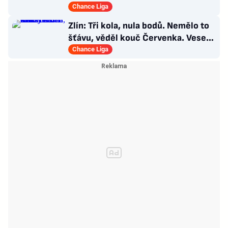
zápasu
Chance Liga
Zlín: Tři kola, nula bodů. Nemělo to
šťávu, věděl kouč Červenka. Veselý
dostal dárek
Chance Liga