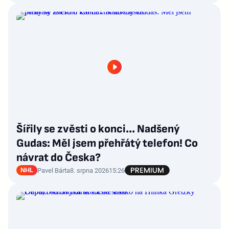
Šířily se zvěsti o konci... Nadšený
Gudas: Měl jsem přehřátý telefon! Co
návrat do Česka?
NHL
Pavel Bárta
8. srpna 2026
15:26