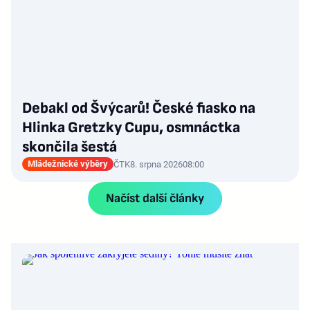
Debakl od Švýcarů! České fiasko na
Hlinka Gretzky Cupu, osmnáctka
skončila šestá
Mládežnické výběry
ČTK
8. srpna 2026
08:00
Načíst další články