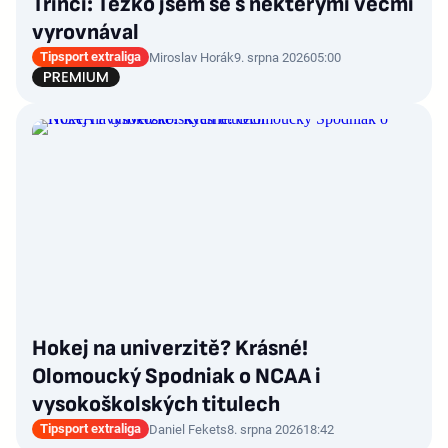
Třinci: Těžko jsem se s některými věcmi
vyrovnával
Tipsport extraliga
Miroslav Horák
9. srpna 2026
05:00
Hokej na univerzitě? Krásné!
Olomoucký Spodniak o NCAA i
vysokoškolských titulech
Tipsport extraliga
Daniel Fekets
8. srpna 2026
18:42