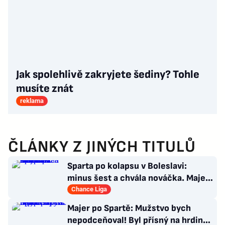
Jak spolehlivě zakryjete šediny? Tohle
musíte znát
reklama
ČLÁNKY Z JINÝCH TITULŮ
Sparta po kolapsu v Boleslavi:
minus šest a chvála nováčka. Majer
má silnou zbraň
Chance Liga
Majer po Spartě: Mužstvo bych
nepodceňoval! Byl přísný na hrdinu