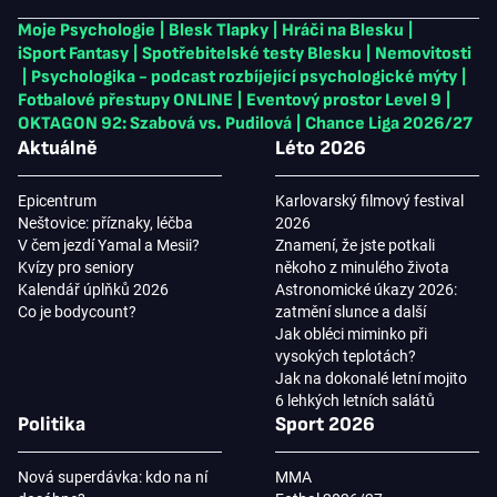
Moje Psychologie
|
Blesk Tlapky
|
Hráči na Blesku
|
iSport Fantasy
|
Spotřebitelské testy Blesku
|
Nemovitosti
|
Psychologika - podcast rozbíjející psychologické mýty
|
Fotbalové přestupy ONLINE
|
Eventový prostor Level 9
|
OKTAGON 92: Szabová vs. Pudilová
|
Chance Liga 2026/27
Aktuálně
Léto 2026
Epicentrum
Karlovarský filmový festival
Neštovice: příznaky, léčba
2026
V čem jezdí Yamal a Mesii?
Znamení, že jste potkali
Kvízy pro seniory
někoho z minulého života
Kalendář úplňků 2026
Astronomické úkazy 2026:
Co je bodycount?
zatmění slunce a další
Jak obléci miminko při
vysokých teplotách?
Jak na dokonalé letní mojito
6 lehkých letních salátů
Politika
Sport 2026
Nová superdávka: kdo na ní
MMA