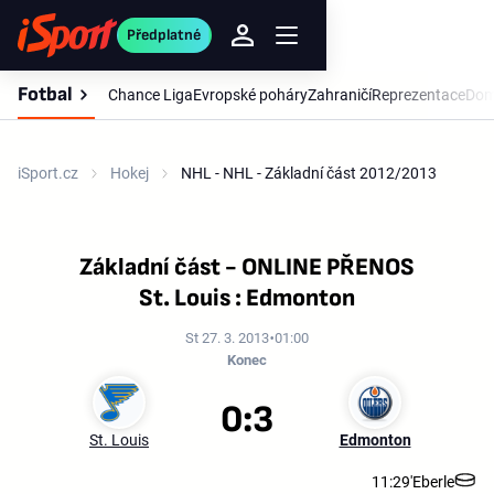
Předplatné
Fotbal
Chance Liga
Evropské poháry
Zahraničí
Reprezentace
Dom
iSport.cz
Hokej
NHL - NHL - Základní část 2012/2013
Základní část - ONLINE PŘENOS
St. Louis : Edmonton
St 27. 3. 2013
01:00
Konec
0:3
St. Louis
Edmonton
11:29'
Eberle