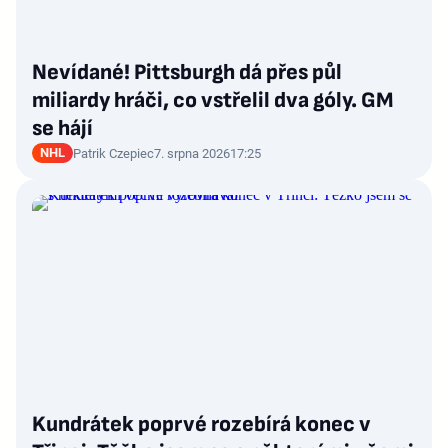
Nevídané! Pittsburgh dá přes půl
miliardy hráči, co vstřelil dva góly. GM
se hájí
NHL
Patrik Czepiec
7. srpna 2026
17:25
Kundrátek poprvé rozebírá konec v