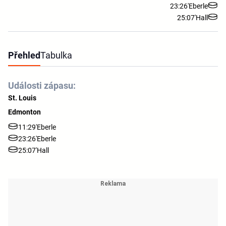
23:26'
Eberle
25:07'
Hall
Přehled
Tabulka
Události zápasu:
St. Louis
Edmonton
11:29'
Eberle
23:26'
Eberle
25:07'
Hall