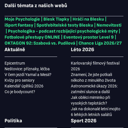
Další témata z našich webů
Moje Psychologie
|
Blesk Tlapky
|
Hráči na Blesku
|
iSport Fantasy
|
Spotřebitelské testy Blesku
|
Nemovitosti
|
Psychologika - podcast rozbíjející psychologické mýty
|
Fotbalové přestupy ONLINE
|
Eventový prostor Level 9
|
OKTAGON 92: Szabová vs. Pudilová
|
Chance Liga 2026/27
Aktuálně
Léto 2026
Epicentrum
Karlovarský filmový festival
Neštovice: příznaky, léčba
2026
V čem jezdí Yamal a Mesii?
Znamení, že jste potkali
Kvízy pro seniory
někoho z minulého života
Kalendář úplňků 2026
Astronomické úkazy 2026:
Co je bodycount?
zatmění slunce a další
Jak obléci miminko při
vysokých teplotách?
Jak na dokonalé letní mojito
6 lehkých letních salátů
Politika
Sport 2026