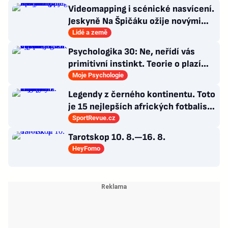
Videomapping i scénické nasvícení.
Jeskyně Na Špičáku ožije novými
technologiemi
Lidé a země
Psychologika 30: Ne, neřídí vás
primitivní instinkt. Teorie o plazím
mozku jen dokonalá výmluva
Moje Psychologie
Legendy z černého kontinentu. Toto
je 15 nejlepších afrických fotbalistů
všech dob
SportRevue.cz
Tarotskop 10. 8.—16. 8.
HeyFomo