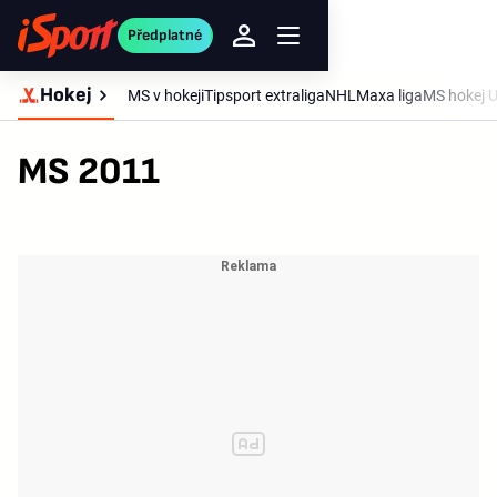
Předplatné
Hokej
MS v hokeji
Tipsport extraliga
NHL
Maxa liga
MS hokej 
MS 2011