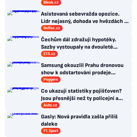
desetitisíce Ukrajinců! Co s nimi?
Blesk.cz
Asistovaná sebevražda opozice.
Lídr nejasný, dohoda ve hvězdách a
Antibabiš by musel být jako Spider-
Reflex.cz
Man
Čechům dál zdražují hypotéky.
Sazby vystoupaly na dvouleté
maximum
E15.cz
Samsung okouzlil Prahu dronovou
show k odstartování prodeje
nových produktů
Poggers
Co ukazují statistiky pojišťoven?
Jsou přesnější než ty policejní a
veřejně dostupné!
Auto.cz
Gasly: Nová pravidla zašla příliš
daleko
F1 Sport