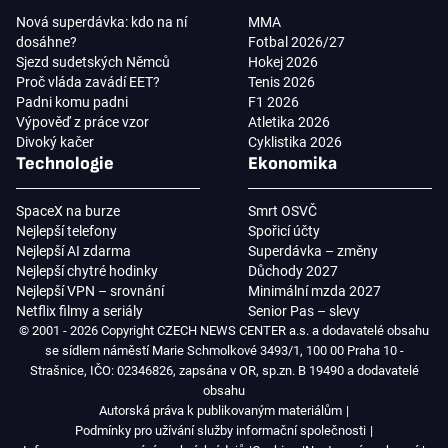
Nová superdávka: kdo na ní
MMA
dosáhne?
Fotbal 2026/27
Sjezd sudetských Němců
Hokej 2026
Proč vláda zavádí EET?
Tenis 2026
Padni komu padni
F1 2026
Výpověď z práce vzor
Atletika 2026
Divoký kačer
Cyklistika 2026
Technologie
Ekonomika
SpaceX na burze
Smrt OSVČ
Nejlepší telefony
Spořicí účty
Nejlepší AI zdarma
Superdávka – změny
Nejlepší chytré hodinky
Důchody 2027
Nejlepší VPN – srovnání
Minimální mzda 2027
Netflix filmy a seriály
Senior Pas – slevy
© 2001 - 2026 Copyright CZECH NEWS CENTER a.s. a dodavatelé obsahu
se sídlem náměstí Marie Schmolkové 3493/1, 100 00 Praha 10 -
Strašnice, IČO: 02346826, zapsána v OR, sp.zn. B 19490 a dodavatelé
obsahu
Autorská práva k publikovaným materiálům
Podmínky pro užívání služby informační společnosti