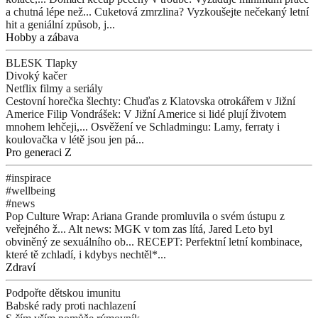
a chutná lépe než...
Cuketová zmrzlina? Vyzkoušejte nečekaný letní
hit a geniální způsob, j...
Hobby a zábava
BLESK Tlapky
Divoký kačer
Netflix filmy a seriály
Cestovní horečka šlechty: Chuďas z Klatovska otrokářem v Jižní
Americe
Filip Vondrášek: V Jižní Americe si lidé plují životem
mnohem lehčeji,...
Osvěžení ve Schladmingu: Lamy, ferraty i
koulovačka v létě jsou jen pá...
Pro generaci Z
#inspirace
#wellbeing
#news
Pop Culture Wrap: Ariana Grande promluvila o svém ústupu z
veřejného ž...
Alt news: MGK v tom zas lítá, Jared Leto byl
obviněný ze sexuálního ob...
RECEPT: Perfektní letní kombinace,
které tě zchladí, i kdybys nechtěl*...
Zdraví
Podpořte dětskou imunitu
Babské rady proti nachlazení