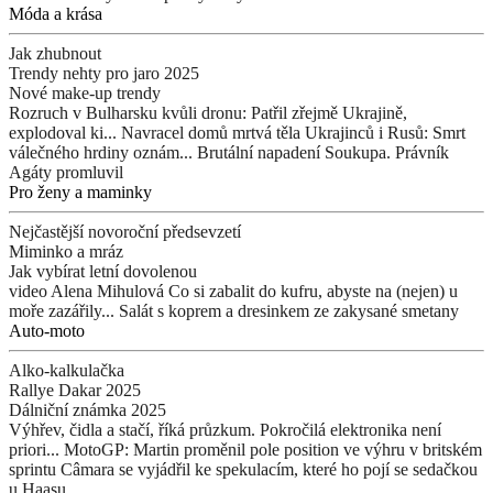
Móda a krása
Jak zhubnout
Trendy nehty pro jaro 2025
Nové make-up trendy
Rozruch v Bulharsku kvůli dronu: Patřil zřejmě Ukrajině,
explodoval ki...
Navracel domů mrtvá těla Ukrajinců i Rusů: Smrt
válečného hrdiny oznám...
Brutální napadení Soukupa. Právník
Agáty promluvil
Pro ženy a maminky
Nejčastější novoroční předsevzetí
Miminko a mráz
Jak vybírat letní dovolenou
video Alena Mihulová
Co si zabalit do kufru, abyste na (nejen) u
moře zazářily...
Salát s koprem a dresinkem ze zakysané smetany
Auto-moto
Alko-kalkulačka
Rallye Dakar 2025
Dálniční známka 2025
Výhřev, čidla a stačí, říká průzkum. Pokročilá elektronika není
priori...
MotoGP: Martin proměnil pole position ve výhru v britském
sprintu
Câmara se vyjádřil ke spekulacím, které ho pojí se sedačkou
u Haasu