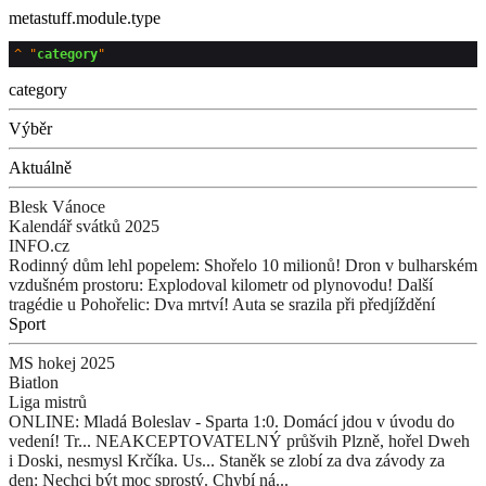
metastuff.module.type
^
"
category
category
Výběr
Aktuálně
Blesk Vánoce
Kalendář svátků 2025
INFO.cz
Rodinný dům lehl popelem: Shořelo 10 milionů!
Dron v bulharském
vzdušném prostoru: Explodoval kilometr od plynovodu!
Další
tragédie u Pohořelic: Dva mrtví! Auta se srazila při předjíždění
Sport
MS hokej 2025
Biatlon
Liga mistrů
ONLINE: Mladá Boleslav - Sparta 1:0. Domácí jdou v úvodu do
vedení! Tr...
NEAKCEPTOVATELNÝ průšvih Plzně, hořel Dweh
i Doski, nesmysl Krčíka. Us...
Staněk se zlobí za dva závody za
den: Nechci být moc sprostý. Chybí ná...