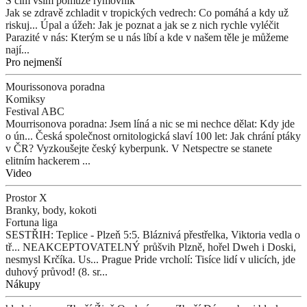
S čím vším pomůže rýmovník
Jak se zdravě zchladit v tropických vedrech: Co pomáhá a kdy už
riskuj...
Úpal a úžeh: Jak je poznat a jak se z nich rychle vyléčit
Parazité v nás: Kterým se u nás líbí a kde v našem těle je můžeme
nají...
Pro nejmenší
Mourissonova poradna
Komiksy
Festival ABC
Mourrisonova poradna: Jsem líná a nic se mi nechce dělat: Kdy jde
o ún...
Česká společnost ornitologická slaví 100 let: Jak chrání ptáky
v ČR?
Vyzkoušejte český kyberpunk. V Netspectre se stanete
elitním hackerem ...
Video
Prostor X
Branky, body, kokoti
Fortuna liga
SESTŘIH: Teplice - Plzeň 5:5. Bláznivá přestřelka, Viktoria vedla o
tř...
NEAKCEPTOVATELNÝ průšvih Plzně, hořel Dweh i Doski,
nesmysl Krčíka. Us...
Prague Pride vrcholí: Tisíce lidí v ulicích, jde
duhový průvod! (8. sr...
Nákupy