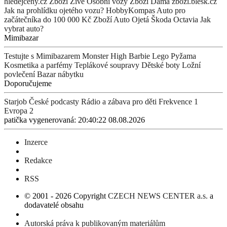
hledejceny.cz
Zboží Živě
Osobní vozy
Zboží Dáma
zbozi.blesk.cz
Jak na prohlídku ojetého vozu?
HobbyKompas
Auto pro
začátečníka do 100 000 Kč
Zboží Auto
Ojetá Škoda Octavia
Jak
vybrat auto?
Mimibazar
Testujte s Mimibazarem
Monster High
Barbie
Lego
Pyžama
Kosmetika a parfémy
Teplákové soupravy
Dětské boty
Ložní
povlečení
Bazar nábytku
Doporučujeme
Starjob
České podcasty
Rádio a zábava pro děti
Frekvence 1
Evropa 2
patička vygenerovaná: 20:40:22 08.08.2026
Inzerce
Redakce
RSS
© 2001 - 2026 Copyright
CZECH NEWS CENTER a.s.
a
dodavatelé obsahu
Autorská práva k publikovaným materiálům