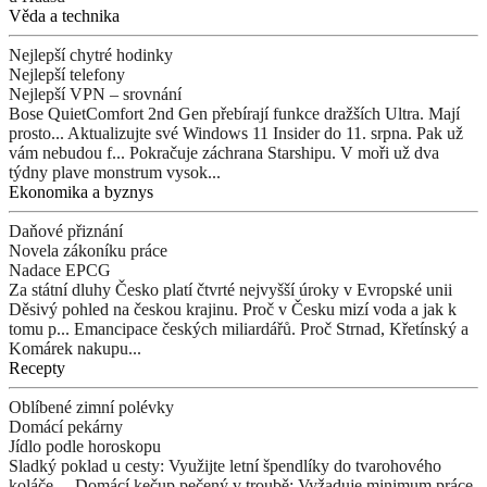
Věda a technika
Nejlepší chytré hodinky
Nejlepší telefony
Nejlepší VPN – srovnání
Bose QuietComfort 2nd Gen přebírají funkce dražších Ultra. Mají
prosto...
Aktualizujte své Windows 11 Insider do 11. srpna. Pak už
vám nebudou f...
Pokračuje záchrana Starshipu. V moři už dva
týdny plave monstrum vysok...
Ekonomika a byznys
Daňové přiznání
Novela zákoníku práce
Nadace EPCG
Za státní dluhy Česko platí čtvrté nejvyšší úroky v Evropské unii
Děsivý pohled na českou krajinu. Proč v Česku mizí voda a jak k
tomu p...
Emancipace českých miliardářů. Proč Strnad, Křetínský a
Komárek nakupu...
Recepty
Oblíbené zimní polévky
Domácí pekárny
Jídlo podle horoskopu
Sladký poklad u cesty: Využijte letní špendlíky do tvarohového
koláče,...
Domácí kečup pečený v troubě: Vyžaduje minimum práce