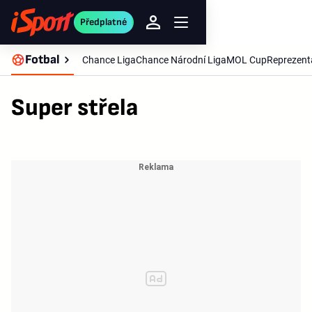
Předplatné
Fotbal
Chance Liga
Chance Národní Liga
MOL Cup
Reprezent
Super střela