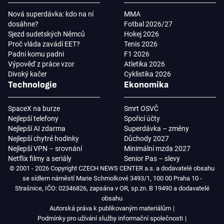
Nová superdávka: kdo na ní
MMA
dosáhne?
Fotbal 2026/27
Sjezd sudetských Němců
Hokej 2026
Proč vláda zavádí EET?
Tenis 2026
Padni komu padni
F1 2026
Výpověď z práce vzor
Atletika 2026
Divoký kačer
Cyklistika 2026
Technologie
Ekonomika
SpaceX na burze
Smrt OSVČ
Nejlepší telefony
Spořicí účty
Nejlepší AI zdarma
Superdávka – změny
Nejlepší chytré hodinky
Důchody 2027
Nejlepší VPN – srovnání
Minimální mzda 2027
Netflix filmy a seriály
Senior Pas – slevy
© 2001 - 2026 Copyright CZECH NEWS CENTER a.s. a dodavatelé obsahu
se sídlem náměstí Marie Schmolkové 3493/1, 100 00 Praha 10 -
Strašnice, IČO: 02346826, zapsána v OR, sp.zn. B 19490 a dodavatelé
obsahu
Autorská práva k publikovaným materiálům
Podmínky pro užívání služby informační společnosti