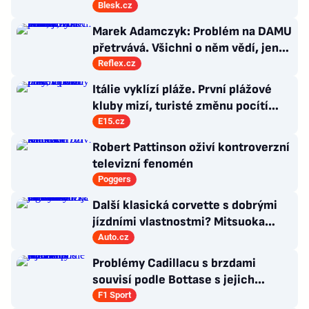
exšéf Správy železnic
Blesk.cz
Marek Adamczyk: Problém na DAMU
přetrvává. Všichni o něm vědí, jen
moc nevědí, co s ním
Reflex.cz
Itálie vyklízí pláže. První plážové
kluby mizí, turisté změnu pocítí
brzy
E15.cz
Robert Pattinson oživí kontroverzní
televizní fenomén
Poggers
Další klasická corvette s dobrými
jízdními vlastnostmi? Mitsuoka
znovu využije legendární MX-5
Auto.cz
Problémy Cadillacu s brzdami
souvisí podle Bottase s jejich
chlazením
F1 Sport