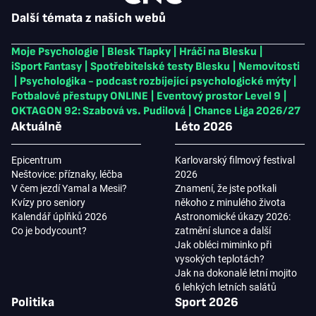
Další témata z našich webů
Moje Psychologie
|
Blesk Tlapky
|
Hráči na Blesku
|
iSport Fantasy
|
Spotřebitelské testy Blesku
|
Nemovitosti
|
Psychologika - podcast rozbíjející psychologické mýty
|
Fotbalové přestupy ONLINE
|
Eventový prostor Level 9
|
OKTAGON 92: Szabová vs. Pudilová
|
Chance Liga 2026/27
Aktuálně
Léto 2026
Epicentrum
Karlovarský filmový festival
Neštovice: příznaky, léčba
2026
V čem jezdí Yamal a Mesii?
Znamení, že jste potkali
Kvízy pro seniory
někoho z minulého života
Kalendář úplňků 2026
Astronomické úkazy 2026:
Co je bodycount?
zatmění slunce a další
Jak obléci miminko při
vysokých teplotách?
Jak na dokonalé letní mojito
6 lehkých letních salátů
Politika
Sport 2026