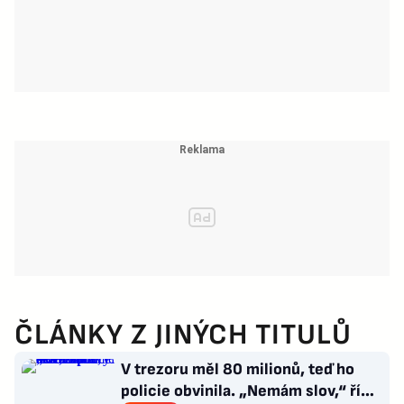
ČLÁNKY Z JINÝCH TITULŮ
V trezoru měl 80 milionů, teď ho
policie obvinila. „Nemám slov,“ říká