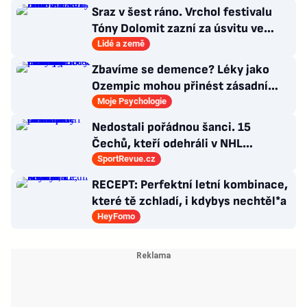
Sraz v šest ráno. Vrchol festivalu
Tóny Dolomit zazní za úsvitu ve
3000 metrech
Lidé a země
Zbavíme se demence? Léky jako
Ozempic mohou přinést zásadní
průlom v léčbě Alzheimerovy
Moje Psychologie
choroby
Nedostali pořádnou šanci. 15
Čechů, kteří odehráli v NHL
maximálně dva zápasy
SportRevue.cz
RECEPT: Perfektní letní kombinace,
které tě zchladí, i kdybys nechtěl*a
HeyFomo