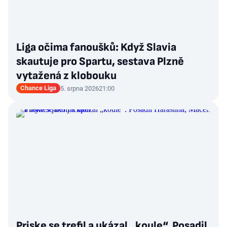
Liga očima fanoušků: Když Slavia
skautuje pro Spartu, sestava Plzně
vytažená z klobouku
Chance Liga
5. srpna 2026
21:00
Priske se trefil a ukázal „koule“. Posadil