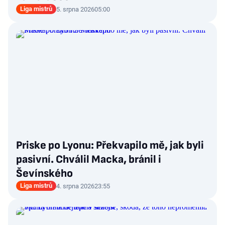
Liga mistrů
5. srpna 2026
05:00
Priske po Lyonu: Překvapilo mě, jak byli
pasivní. Chválil Macka, bránil i
Ševínského
Liga mistrů
4. srpna 2026
23:55