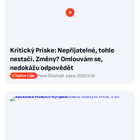
Kritický Priske: Nepřijatelné, tohle
nestačí. Změny? Omlouvám se,
nedokážu odpovědět
Chance Liga
Pavel Šťastný
8. srpna 2026
23:26