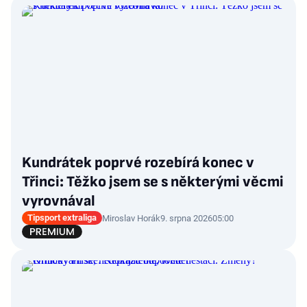
Kundrátek poprvé rozebírá konec v
Třinci: Těžko jsem se s některými věcmi
vyrovnával
Tipsport extraliga
Miroslav Horák
9. srpna 2026
05:00