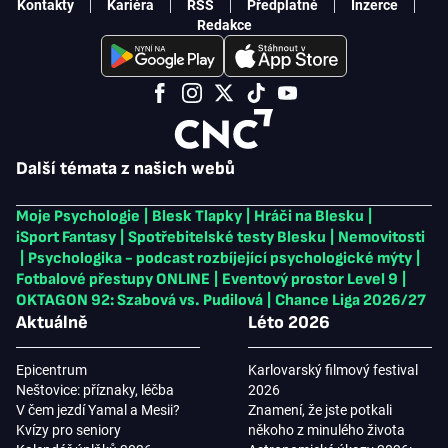
Kontakty
Kariéra
RSS
Předplatné
Inzerce
Redakce
Další témata z našich webů
Moje Psychologie
|
Blesk Tlapky
|
Hráči na Blesku
|
iSport Fantasy
|
Spotřebitelské testy Blesku
|
Nemovitosti
|
Psychologika - podcast rozbíjející psychologické mýty
|
Fotbalové přestupy ONLINE
|
Eventový prostor Level 9
|
OKTAGON 92: Szabová vs. Pudilová
|
Chance Liga 2026/27
Aktuálně
Léto 2026
Epicentrum
Karlovarský filmový festival
Neštovice: příznaky, léčba
2026
V čem jezdí Yamal a Mesii?
Znamení, že jste potkali
Kvízy pro seniory
někoho z minulého života