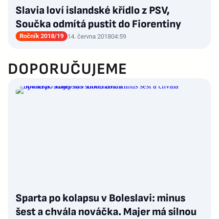
Slavia loví islandské křídlo z PSV,
Součka odmítá pustit do Fiorentiny
Ročník 2018/19
14. června 2018
04:59
DOPORUČUJEME
Sparta po kolapsu v Boleslavi: minus
šest a chvála nováčka. Majer má silnou