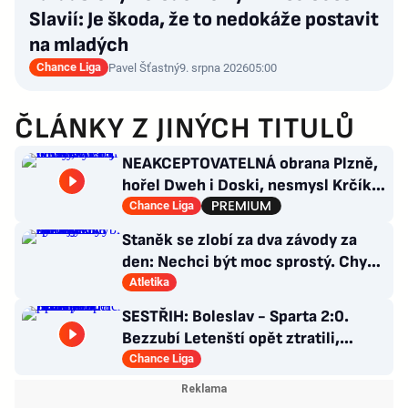
Slavií: Je škoda, že to nedokáže postavit
na mladých
Chance Liga
Pavel Šťastný
9. srpna 2026
05:00
ČLÁNKY Z JINÝCH TITULŮ
NEAKCEPTOVATELNÁ obrana Plzně,
hořel Dweh i Doski, nesmysl Krčíka.
Ustojí to Hyský?
Chance Liga
Staněk se zlobí za dva závody za
den: Nechci být moc sprostý. Chybí
nám styčný důstojník
Atletika
SESTŘIH: Boleslav - Sparta 2:0.
Bezzubí Letenští opět ztratili,
domácí rozhodli v první půli
Chance Liga