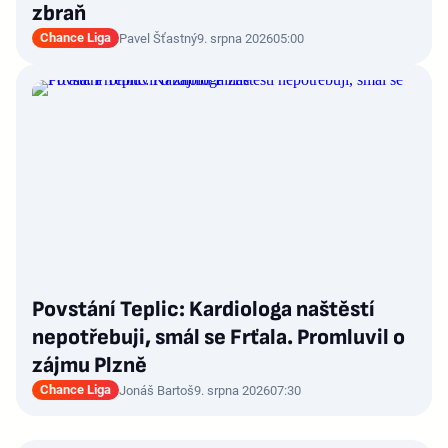
zbraň
Chance Liga
Pavel Šťastný
9. srpna 2026
05:00
Povstání Teplic: Kardiologa naštěstí
nepotřebuji, smál se Frťala. Promluvil o
zájmu Plzně
Chance Liga
Jonáš Bartoš
9. srpna 2026
07:30