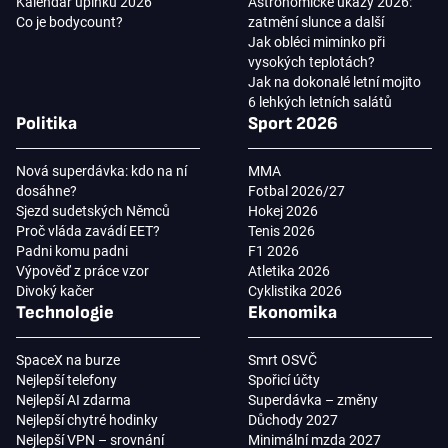
Kalendář úplňků 2026
Astronomické úkazy 2026:
Co je bodycount?
zatmění slunce a další
Jak obléci miminko při
vysokých teplotách?
Jak na dokonalé letní mojito
6 lehkých letních salátů
Politika
Sport 2026
Nová superdávka: kdo na ní
MMA
dosáhne?
Fotbal 2026/27
Sjezd sudetských Němců
Hokej 2026
Proč vláda zavádí EET?
Tenis 2026
Padni komu padni
F1 2026
Výpověď z práce vzor
Atletika 2026
Divoký kačer
Cyklistika 2026
Technologie
Ekonomika
SpaceX na burze
Smrt OSVČ
Nejlepší telefony
Spořicí účty
Nejlepší AI zdarma
Superdávka – změny
Nejlepší chytré hodinky
Důchody 2027
Nejlepší VPN – srovnání
Minimální mzda 2027