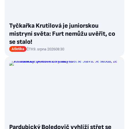
Tyčkařka Krutilová je juniorskou
mistryní světa: Furt nemůžu uvěřit, co
se stalo!
Atletika
ČTK
9. srpna 2026
08:30
Pardubický Boledovič vyhlíží střet se