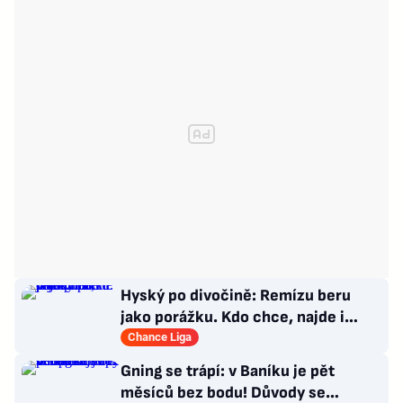
Hyský po divočině: Remízu beru
jako porážku. Kdo chce, najde i
hodně pozitivních věcí
Chance Liga
Gning se trápí: v Baníku je pět
měsíců bez bodu! Důvody se