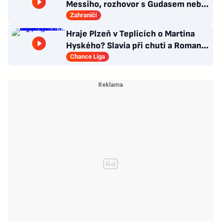
Messiho, rozhovor s Gudasem nebo
plakát Pogačara
Zahraničí
Hraje Plzeň v Teplicích o Martina
Hyského? Slavia při chuti a Roman
Macek proti svým…
Chance Liga