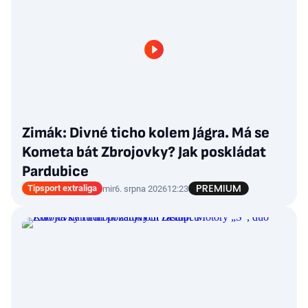
Zimák: Divné ticho kolem Jágra. Má se
Kometa bát Zbrojovky? Jak poskládat
Pardubice
Tipsport extraliga
mir
6. srpna 2026
12:23