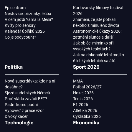
Epicentrum
Karlovarský filmový festival
Neštovice: příznaky, léčba
2026
V čem jezdí Yamal a Mesii?
Znamení, že jste potkali
Kvízy pro seniory
někoho z minulého života
Kalendář úplňků 2026
Astronomické úkazy 2026:
Co je bodycount?
zatmění slunce a další
Jak obléci miminko při
vysokých teplotách?
Jak na dokonalé letní mojito
6 lehkých letních salátů
Politika
Sport 2026
Nová superdávka: kdo na ní
MMA
dosáhne?
Fotbal 2026/27
Sjezd sudetských Němců
Hokej 2026
Proč vláda zavádí EET?
Tenis 2026
Padni komu padni
F1 2026
Výpověď z práce vzor
Atletika 2026
Divoký kačer
Cyklistika 2026
Technologie
Ekonomika