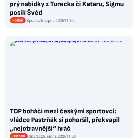
prý nabídky z Turecka či Kataru, Sigmu
posílí Švéd
Fotbal
iSport.cz
6. srpna 2026
11:30
TOP boháči mezi českými sportovci:
vládce Pastrňák si pohoršil, překvapil
„nejotravnější“ hráč
Ostatní
iSport.cz
6. srpna 2026
11:00