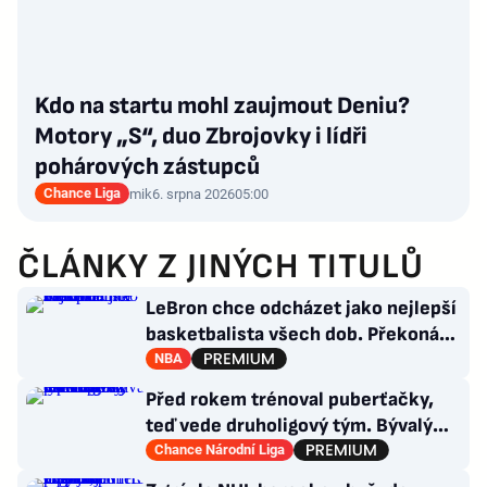
Kdo na startu mohl zaujmout Deniu?
Motory „S“, duo Zbrojovky i lídři
pohárových zástupců
Chance Liga
mik
6. srpna 2026
05:00
ČLÁNKY Z JINÝCH TITULŮ
LeBron chce odcházet jako nejlepší
basketbalista všech dob. Překoná
Jordana?
NBA
Před rokem trénoval puberťačky,
teď vede druholigový tým. Bývalý
reportér zažívá raketový vzestup
Chance Národní Liga