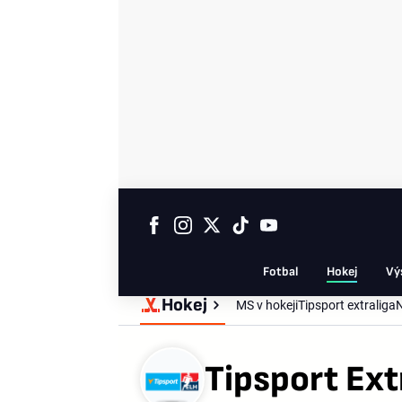
Fotbal
Hokej
Vý
Hokej
MS v hokeji
Tipsport extraliga
Tipsport Ext