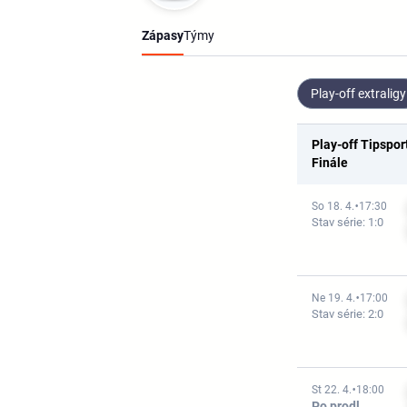
Zápasy
Týmy
Play-off extraligy
Play-off Tipspor
Finále
So 18. 4.
17:30
Stav série: 1:0
Ne 19. 4.
17:00
Stav série: 2:0
St 22. 4.
18:00
Po prodl.