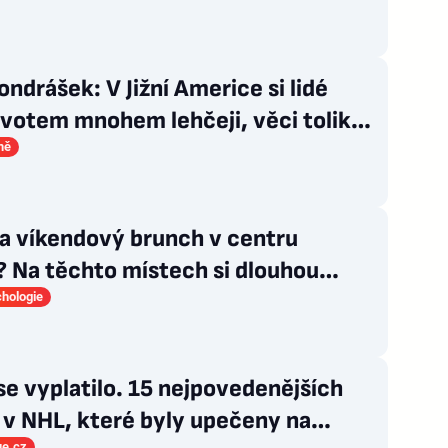
Vondrášek: V Jižní Americe si lidé
životem mnohem lehčeji, věci tolik
mě
a víkendový brunch v centru
 Na těchto místech si dlouhou
i užívají i místní
hologie
se vyplatilo. 15 nejpovedenějších
 v NHL, které byly upečeny na
ue.cz