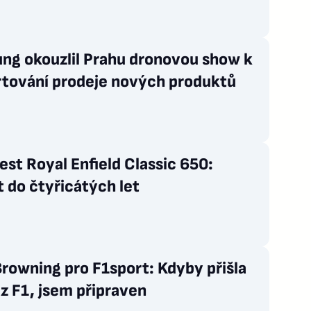
ng okouzlil Prahu dronovou show k
rtování prodeje nových produktů
st Royal Enfield Classic 650:
 do čtyřicátých let
rowning pro F1sport: Kdyby přišla
z F1, jsem připraven