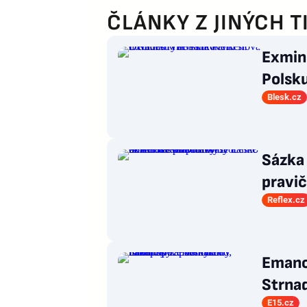
ČLÁNKY Z JINÝCH T
Exmin
Polsku
Blesk.cz
Sázka 
pravi
Naše Č
Reflex.cz
Emanc
Strnad
západn
E15.cz