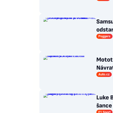
Samsu
odsta
Poggers
Motote
Návrat
Auto.cz
Luke B
šance 
F1 Sport