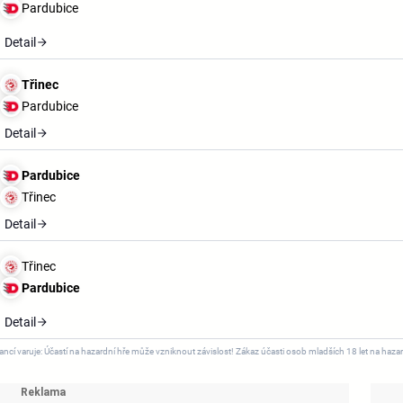
Pardubice
Detail
Třinec
Pardubice
Detail
Pardubice
Třinec
Detail
Třinec
Pardubice
Detail
ncí varuje: Účastí na hazardní hře může vzniknout závislost! Zákaz účasti osob mladších 18 let na hazar