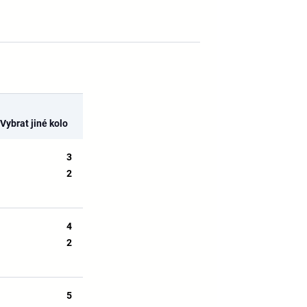
Vybrat jiné kolo
3
2
4
2
5