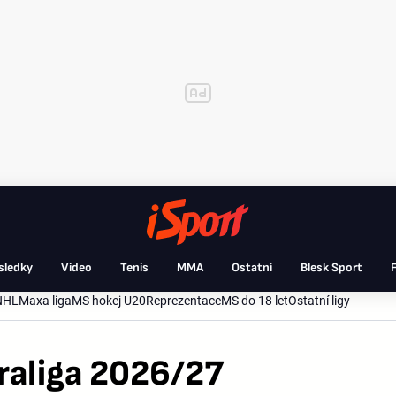
sledky
Video
Tenis
MMA
Ostatní
Blesk Sport
F
NHL
Maxa liga
MS hokej U20
Reprezentace
MS do 18 let
Ostatní ligy
raliga 2026/27