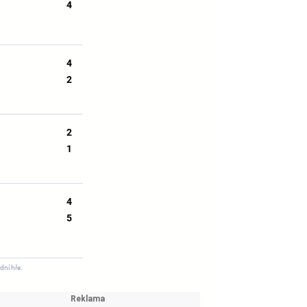
4
4
2
2
1
4
5
dní hře.