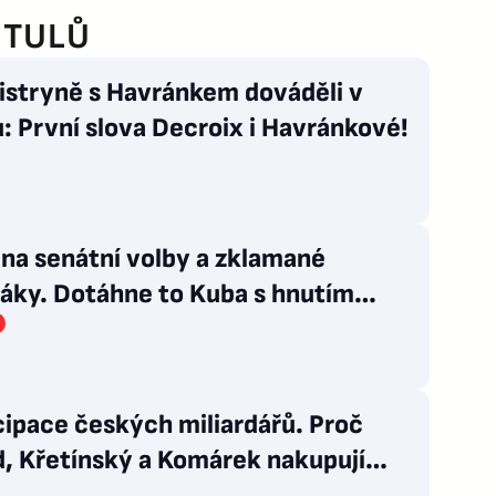
ITULŮ
istryně s Havránkem dováděli v
: První slova Decroix i Havránkové!
na senátní volby a zklamané
čáky. Dotáhne to Kuba s hnutím
esko do celostátní politiky?
ipace českých miliardářů. Proč
, Křetínský a Komárek nakupují
í ikony