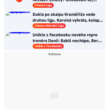
nedokážu odpovědět
Chance Liga
Dukla po skalpu Kroměříže vede
druhou ligu. Karviná vyhrála, kolaps
Ústí a triumf Táborska
Chance Národní Liga
Uniklo z Facebooku nového repre
trenéra Denii: Babiš nechápe, Berbr
přivítal naivku
Uniklo z Facebooku