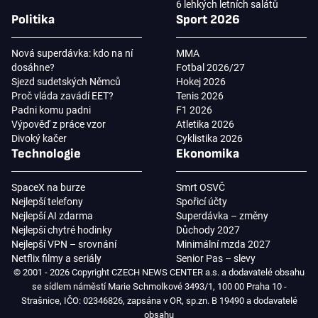
6 lehkých letních salátů
Politika
Sport 2026
Nová superdávka: kdo na ní
MMA
dosáhne?
Fotbal 2026/27
Sjezd sudetských Němců
Hokej 2026
Proč vláda zavádí EET?
Tenis 2026
Padni komu padni
F1 2026
Výpověď z práce vzor
Atletika 2026
Divoký kačer
Cyklistika 2026
Technologie
Ekonomika
SpaceX na burze
Smrt OSVČ
Nejlepší telefony
Spořicí účty
Nejlepší AI zdarma
Superdávka – změny
Nejlepší chytré hodinky
Důchody 2027
Nejlepší VPN – srovnání
Minimální mzda 2027
Netflix filmy a seriály
Senior Pas – slevy
© 2001 - 2026 Copyright CZECH NEWS CENTER a.s. a dodavatelé obsahu
se sídlem náměstí Marie Schmolkové 3493/1, 100 00 Praha 10 -
Strašnice, IČO: 02346826, zapsána v OR, sp.zn. B 19490 a dodavatelé
obsahu