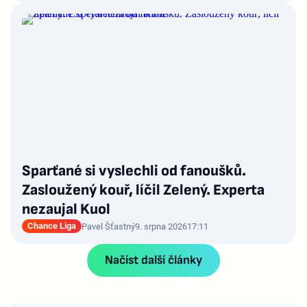
Sparťané si vyslechli od fanoušků.
Zasloužený kouř, líčil Zelený. Experta
nezaujal Kuol
Chance Liga
Pavel Šťastný
9. srpna 2026
17:11
Načíst další články