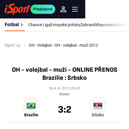
Předplatné
Fotbal
Chance Liga
Evropské poháry
Zahraničí
Reprezentace
Dom
iSport.cz
OH - Volejbal - OH - volejbal - muži 2012
OH - volejbal - muži - ONLINE PŘENOS
Brazílie : Srbsko
So 4. 8. 2012
23:45
Konec
3:2
Brazílie
Srbsko