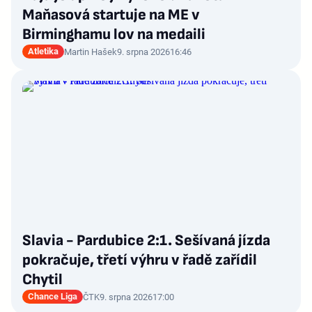
Maňasová startuje na ME v
Birminghamu lov na medaili
Atletika
Martin Hašek
9. srpna 2026
16:46
Slavia - Pardubice 2:1. Sešívaná jízda
pokračuje, třetí výhru v řadě zařídil
Chytil
Chance Liga
ČTK
9. srpna 2026
17:00