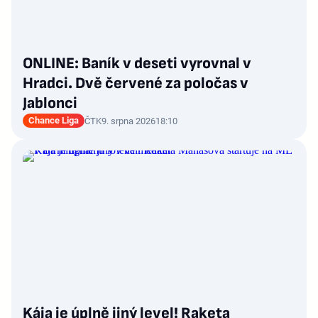
ONLINE: Baník v deseti vyrovnal v
Hradci. Dvě červené za poločas v
Jablonci
Chance Liga
ČTK
9. srpna 2026
18:10
Kája je úplně jiný level! Raketa