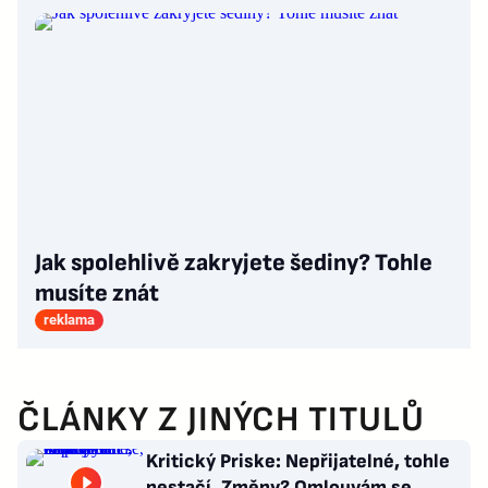
Jak spolehlivě zakryjete šediny? Tohle
musíte znát
reklama
ČLÁNKY Z JINÝCH TITULŮ
Kritický Priske: Nepřijatelné, tohle
nestačí. Změny? Omlouvám se,