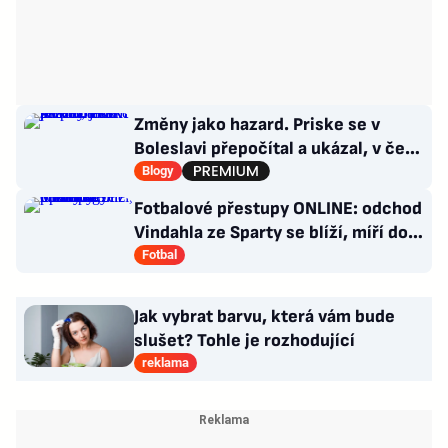
Změny jako hazard. Priske se v
Boleslavi přepočítal a ukázal, v čem
je Slavia dál
Blogy
Fotbalové přestupy ONLINE: odchod
Vindahla ze Sparty se blíží, míří do
druhé italské ligy
Fotbal
Jak vybrat barvu, která vám bude
slušet? Tohle je rozhodující
reklama