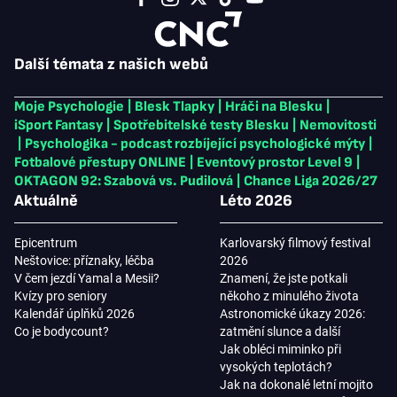
Další témata z našich webů
Moje Psychologie
|
Blesk Tlapky
|
Hráči na Blesku
|
iSport Fantasy
|
Spotřebitelské testy Blesku
|
Nemovitosti
|
Psychologika - podcast rozbíjející psychologické mýty
|
Fotbalové přestupy ONLINE
|
Eventový prostor Level 9
|
OKTAGON 92: Szabová vs. Pudilová
|
Chance Liga 2026/27
Aktuálně
Léto 2026
Epicentrum
Karlovarský filmový festival
Neštovice: příznaky, léčba
2026
V čem jezdí Yamal a Mesii?
Znamení, že jste potkali
Kvízy pro seniory
někoho z minulého života
Kalendář úplňků 2026
Astronomické úkazy 2026:
Co je bodycount?
zatmění slunce a další
Jak obléci miminko při
vysokých teplotách?
Jak na dokonalé letní mojito