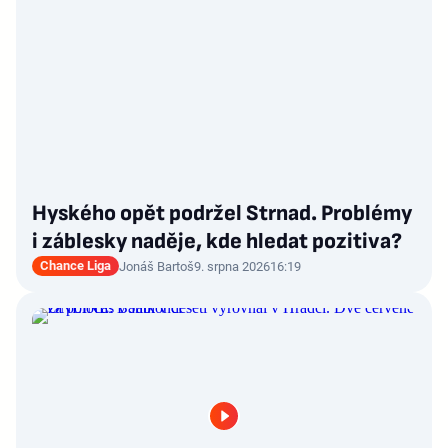
Hyského opět podržel Strnad. Problémy
i záblesky naděje, kde hledat pozitiva?
Chance Liga
Jonáš Bartoš
9. srpna 2026
16:19