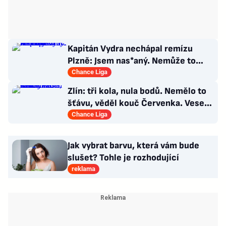
Kapitán Vydra nechápal remízu
Plzně: Jsem nas*aný. Nemůže to
končit jako házená
Chance Liga
Zlín: tři kola, nula bodů. Nemělo to
šťávu, věděl kouč Červenka. Veselý
dostal dárek
Chance Liga
Jak vybrat barvu, která vám bude
slušet? Tohle je rozhodující
reklama