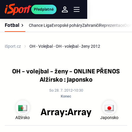
Předplatné
Fotbal
Chance Liga
Evropské poháry
Zahraničí
Reprezentace
Dom
iSport.cz
OH - Volejbal - OH - volejbal - ženy 2012
OH - volejbal - ženy - ONLINE PŘENOS
Alžírsko : Japonsko
So 28. 7. 2012
10:30
Konec
Array:Array
Alžírsko
Japonsko