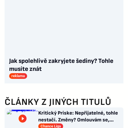
Jak spolehlivě zakryjete šediny? Tohle
musíte znát
reklama
ČLÁNKY Z JINÝCH TITULŮ
Kritický Priske: Nepřijatelné, tohle
nestačí. Změny? Omlouvám se,
nedokážu odpovědět
Chance Liga