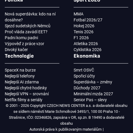
Nová superdávka: kdo na ní
MMA
dosáhne?
Fotbal 2026/27
Sjezd sudetských Němců
Hokej 2026
Proč vláda zavádí EET?
Tenis 2026
Padni komu padni
F1 2026
Výpověď z práce vzor
Atletika 2026
Divoký kačer
Cyklistika 2026
Technologie
Ekonomika
SpaceX na burze
Smrt OSVČ
Nejlepší telefony
Spořicí účty
Nejlepší AI zdarma
Superdávka – změny
Nejlepší chytré hodinky
Důchody 2027
Nejlepší VPN – srovnání
Minimální mzda 2027
Netflix filmy a seriály
Senior Pas – slevy
© 2001 - 2026 Copyright CZECH NEWS CENTER a.s. a dodavatelé obsahu
se sídlem náměstí Marie Schmolkové 3493/1, 100 00 Praha 10 -
Strašnice, IČO: 02346826, zapsána v OR, sp.zn. B 19490 a dodavatelé
obsahu
Autorská práva k publikovaným materiálům