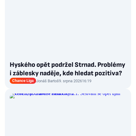
Hyského opět podržel Strnad. Problémy
i záblesky naděje, kde hledat pozitiva?
Chance Liga
Jonáš Bartoš
9. srpna 2026
16:19