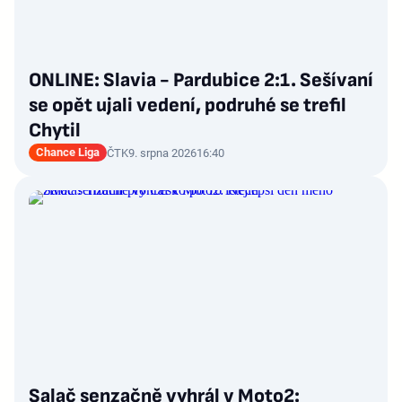
ONLINE: Slavia - Pardubice 2:1. Sešívaní
se opět ujali vedení, podruhé se trefil
Chytil
Chance Liga
ČTK
9. srpna 2026
16:40
Salač senzačně vyhrál v Moto2: