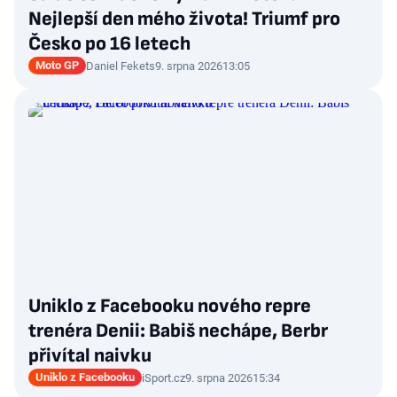
Nejlepší den mého života! Triumf pro
Česko po 16 letech
Moto GP
Daniel Fekets
9. srpna 2026
13:05
Uniklo z Facebooku nového repre
trenéra Denii: Babiš nechápe, Berbr
přivítal naivku
Uniklo z Facebooku
iSport.cz
9. srpna 2026
15:34