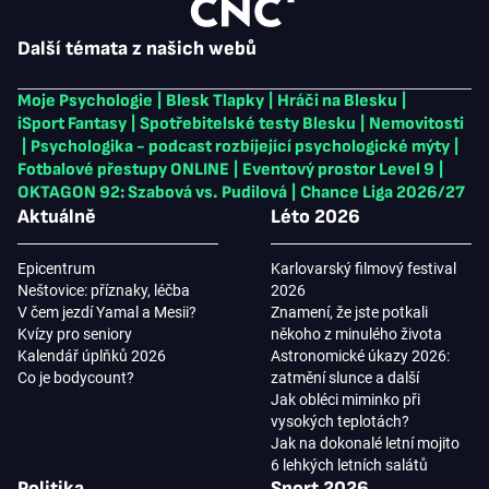
Další témata z našich webů
Moje Psychologie
|
Blesk Tlapky
|
Hráči na Blesku
|
iSport Fantasy
|
Spotřebitelské testy Blesku
|
Nemovitosti
|
Psychologika - podcast rozbíjející psychologické mýty
|
Fotbalové přestupy ONLINE
|
Eventový prostor Level 9
|
OKTAGON 92: Szabová vs. Pudilová
|
Chance Liga 2026/27
Aktuálně
Léto 2026
Epicentrum
Karlovarský filmový festival
Neštovice: příznaky, léčba
2026
V čem jezdí Yamal a Mesii?
Znamení, že jste potkali
Kvízy pro seniory
někoho z minulého života
Kalendář úplňků 2026
Astronomické úkazy 2026:
Co je bodycount?
zatmění slunce a další
Jak obléci miminko při
vysokých teplotách?
Jak na dokonalé letní mojito
6 lehkých letních salátů
Politika
Sport 2026