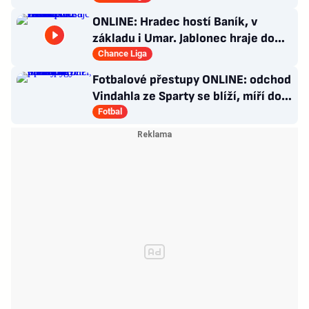
ONLINE: Hradec hostí Baník, v
základu i Umar. Jablonec hraje doma
proti Slovácku
Chance Liga
Fotbalové přestupy ONLINE: odchod
Vindahla ze Sparty se blíží, míří do
druhé italské ligy
Fotbal