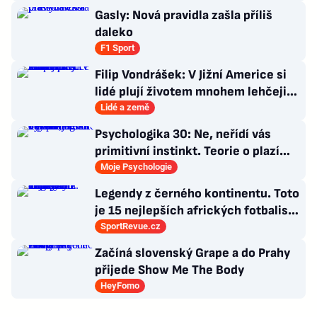
Gasly: Nová pravidla zašla příliš
daleko
F1 Sport
Filip Vondrášek: V Jižní Americe si
lidé plují životem mnohem lehčeji,
věci tolik neřeší
Lidé a země
Psychologika 30: Ne, neřídí vás
primitivní instinkt. Teorie o plazím
mozku jen dokonalá výmluva
Moje Psychologie
Legendy z černého kontinentu. Toto
je 15 nejlepších afrických fotbalistů
všech dob
SportRevue.cz
Začíná slovenský Grape a do Prahy
přijede Show Me The Body
HeyFomo