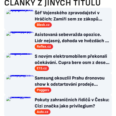
ČLÁNKY Z JINÝCH TITULŮ
Šéf Vojenského zpravodajství v
Hráčích: Zamíří sem ze zákopů
desetitisíce Ukrajinců! Co s nimi?
Blesk.cz
Asistovaná sebevražda opozice.
Lídr nejasný, dohoda ve hvězdách a
Antibabiš by musel být jako Spider-
Reflex.cz
Man
S novým elektromobilem překonali
očekávání. Cupra bere osm z deseti
zákazníků konkurenci
E15.cz
Samsung okouzlil Prahu dronovou
show k odstartování prodeje
nových produktů
Poggers
Pokuty zahraničních řidičů v Česku:
Cizí značka jako privilegium?
Auto.cz