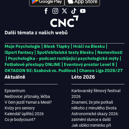
Další témata z našich webů
Moje Psychologie
|
Blesk Tlapky
|
Hráči na Blesku
|
iSport Fantasy
|
Spotřebitelské testy Blesku
|
Nemovitosti
|
Psychologika - podcast rozbíjející psychologické mýty
|
Fotbalové přestupy ONLINE
|
Eventový prostor Level 9
|
OKTAGON 92: Szabová vs. Pudilová
|
Chance Liga 2026/27
Aktuálně
Léto 2026
Epicentrum
Karlovarský filmový festival
Neštovice: příznaky, léčba
2026
V čem jezdí Yamal a Mesii?
Znamení, že jste potkali
Kvízy pro seniory
někoho z minulého života
Kalendář úplňků 2026
Astronomické úkazy 2026:
Co je bodycount?
zatmění slunce a další
Jak obléci miminko při