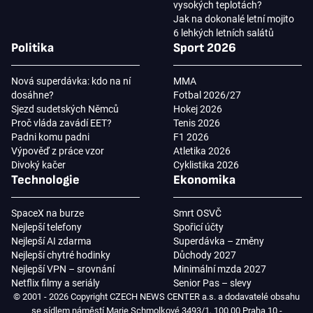
vysokých teplotách?
Jak na dokonalé letní mojito
6 lehkých letních salátů
Politika
Sport 2026
Nová superdávka: kdo na ní
MMA
dosáhne?
Fotbal 2026/27
Sjezd sudetských Němců
Hokej 2026
Proč vláda zavádí EET?
Tenis 2026
Padni komu padni
F1 2026
Výpověď z práce vzor
Atletika 2026
Divoký kačer
Cyklistika 2026
Technologie
Ekonomika
SpaceX na burze
Smrt OSVČ
Nejlepší telefony
Spořicí účty
Nejlepší AI zdarma
Superdávka – změny
Nejlepší chytré hodinky
Důchody 2027
Nejlepší VPN – srovnání
Minimální mzda 2027
Netflix filmy a seriály
Senior Pas – slevy
© 2001 - 2026 Copyright CZECH NEWS CENTER a.s. a dodavatelé obsahu
se sídlem náměstí Marie Schmolkové 3493/1, 100 00 Praha 10 -