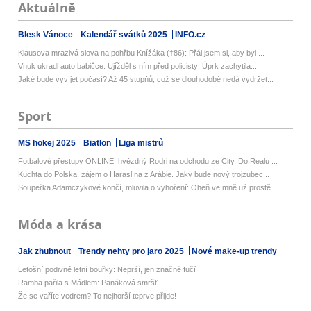
Aktuálně
Blesk Vánoce
Kalendář svátků 2025
INFO.cz
Klausova mrazivá slova na pohřbu Knížáka (†86): Přál jsem si, aby byl ...
Vnuk ukradl auto babičce: Ujížděl s ním před policisty! Úprk zachytila...
Jaké bude vyvíjet počasí? Až 45 stupňů, což se dlouhodobě nedá vydržet...
Sport
MS hokej 2025
Biatlon
Liga mistrů
Fotbalové přestupy ONLINE: hvězdný Rodri na odchodu ze City. Do Realu ...
Kuchta do Polska, zájem o Haraslína z Arábie. Jaký bude nový trojzubec...
Soupeřka Adamczykové končí, mluvila o vyhoření: Oheň ve mně už prostě ...
Móda a krása
Jak zhubnout
Trendy nehty pro jaro 2025
Nové make-up trendy
Letošní podivné letní bouřky: Neprší, jen značně fučí
Ramba pařila s Mádlem: Panáková smršť
Že se vaříte vedrem? To nejhorší teprve přijde!