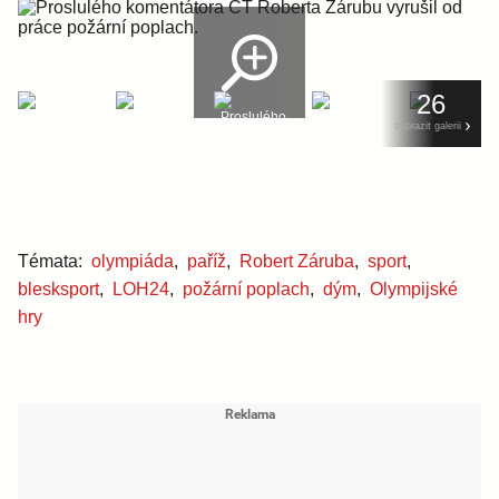
26
zobrazit galerii
Témata:
olympiáda
,
paříž
,
Robert Záruba
,
sport
,
blesksport
,
LOH24
,
požární poplach
,
dým
,
Olympijské
hry