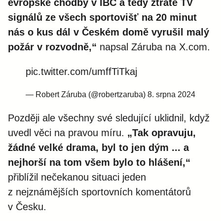
evropské chodby v IBC a tedy ztrátě TV
signálů ze všech sportovišť na 20 minut
nás o kus dál v Českém domě vyrušil malý
požár v rozvodně,“
napsal Záruba na X.com.
pic.twitter.com/umffTiTkaj
— Robert Záruba (@robertzaruba)
8. srpna 2024
Později ale všechny své sledující uklidnil, když
uvedl věci na pravou míru.
„Tak opravuju,
žádné velké drama, byl to jen dým ... a
nejhorší na tom všem bylo to hlášení,“
přiblížil nečekanou situaci jeden
z nejznámějších sportovních komentátorů
v Česku.