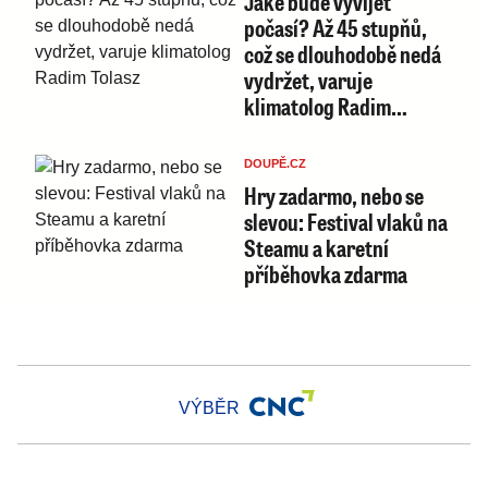
Jaké bude vyvíjet
počasí? Až 45 stupňů,
což se dlouhodobě nedá
vydržet, varuje
klimatolog Radim…
DOUPĚ.CZ
Hry zadarmo, nebo se
slevou: Festival vlaků na
Steamu a karetní
příběhovka zdarma
VÝBĚR