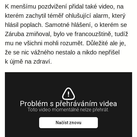
K menšímu pozdvižení přidal také video, na
kterém zachytil téměř ohlušující alarm, který
hlásil poplach. Samotné hlášení, o kterém se
Záruba zmiňoval, bylo ve francouzštině, tudíž
mu ne všichni mohli rozumět. Důležité ale je,
že se nic vážného nestalo a nikdo nepřišel
k újmě na zdraví.
Problém s přehráváním videa
Toto video momentálně nelze přehrát.
Načíst znovu