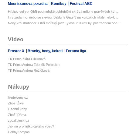
Mourissonova poradna
Komiksy
Festival ABC
Hřbitov velryb: Obří podmořské pohřebiště skrývá miliony pravěkých kyt...
Hry zadarmo, nebo se slevou: Baldur's Gate 3 na konzolích nikdy nebylo...
Nový král druhohor: Obří mořský plaz Tylosaurus rex byl postrachem oce...
Video
Prostor X
Branky, body, kokoti
Fortuna liga
TK Prima Klára Cibulková
TK Prima Andrea Zdeněk Pohlreich
TK Prima Andrea Růžičková
Nákupy
hledejceny.cz
Zboží Živě
Osobní vozy
Zboží Dáma
zbozi.blesk.cz
Jak na prohlídku ojetého vozu?
HobbyKompas