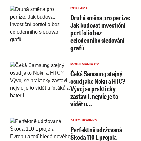
REKLAMA
Druhá směna pro peníze:
Jak budovat investiční
portfolio bez
celodenního sledování
grafů
MOBILMANIA.CZ
Čeká Samsung stejný
osud jako Nokii a HTC?
Vývoj se prakticky
zastavil, nejvíc je to
vidět u…
AUTO NOVINKY
Perfektně udržovaná
Škoda 110 L projela