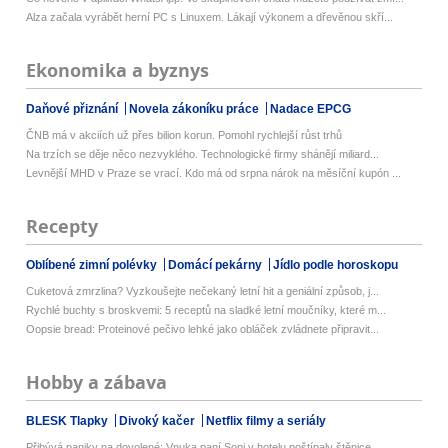
Alza začala vyrábět herní PC s Linuxem. Lákají výkonem a dřevěnou skří...
Ekonomika a byznys
Daňové přiznání
Novela zákoníku práce
Nadace EPCG
ČNB má v akciích už přes bilion korun. Pomohl rychlejší růst trhů
Na trzích se děje něco nezvyklého. Technologické firmy shánějí miliard...
Levnější MHD v Praze se vrací. Kdo má od srpna nárok na měsíční kupón ...
Recepty
Oblíbené zimní polévky
Domácí pekárny
Jídlo podle horoskopu
Cuketová zmrzlina? Vyzkoušejte nečekaný letní hit a geniální způsob, j...
Rychlé buchty s broskvemi: 5 receptů na sladké letní moučníky, které m...
Oopsie bread: Proteinové pečivo lehké jako obláček zvládnete připravit...
Hobby a zábava
BLESK Tlapky
Divoký kačer
Netflix filmy a seriály
Přibývá paniky na dovolené: Vnuka paní Soni v hotelu poštípaly štěnice...