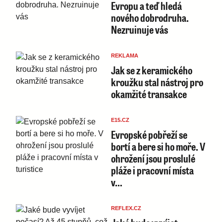
Evropu a teď hledá
nového dobrodruha.
Nezruinuje vás
REKLAMA
Jak se z keramického
kroužku stal nástroj pro
okamžité transakce
E15.CZ
Evropské pobřeží se
bortí a bere si ho moře. V
ohrožení jsou proslulé
pláže i pracovní místa
v…
REFLEX.CZ