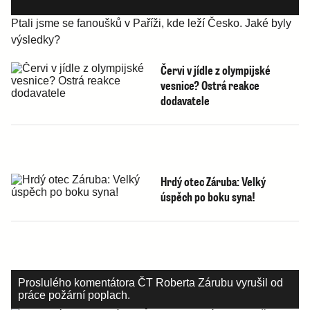
Ptali jsme se fanoušků v Paříži, kde leží Česko. Jaké byly
výsledky?
Červi v jídle z olympijské
vesnice? Ostrá reakce
dodavatele
Hrdý otec Záruba: Velký
úspěch po boku syna!
Proslulého komentátora ČT Roberta Zárubu vyrušil od
práce požární poplach.