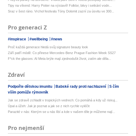
Tipy na víkend: Harry Potter na výstavě! Folklor, bitvy i setkání vodn...
Sraz v šest ráno. Vrchol festivalu Tóny Dolomit zazní za úsvitu ve 300...
Pro generaci Z
#inspirace
#wellbeing
#news
Proč každá generace hledá svůj signature beauty look
Září patří módě: Co přinese Mercedes-Benz Prague Fashion Week SS27
F*ck the glasses: AI Meta brýle mají zjednodušit život, zatím ale děla...
Zdraví
Podpořte dětskou imunitu
Babské rady proti nachlazení
S čím
vším pomůže rýmovník
Jak se zdravě zchladit v tropických vedrech: Co pomáhá a kdy už riskuj...
Úpal a úžeh: Jak je poznat a jak se z nich rychle vyléčit
Parazité v nás: Kterým se u nás líbí a kde v našem těle je můžeme nají...
Pro nejmenší