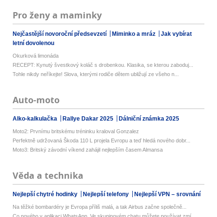
Pro ženy a maminky
Nejčastější novoroční předsevzetí
Miminko a mráz
Jak vybírat
letní dovolenou
Okurková limonáda
RECEPT: Kynutý švestkový koláč s drobenkou. Klasika, se kterou zaboduj...
Tohle nikdy neříkejte! Slova, kterými rodiče dětem ubližují ze všeho n...
Auto-moto
Alko-kalkulačka
Rallye Dakar 2025
Dálniční známka 2025
Moto2: Prvnímu britskému tréninku kraloval Gonzalez
Perfektně udržovaná Škoda 110 L projela Evropu a teď hledá nového dobr...
Moto3: Britský závodní víkend zahájil nejlepším časem Almansa
Věda a technika
Nejlepší chytré hodinky
Nejlepší telefony
Nejlepší VPN – srovnání
Na těžké bombardéry je Evropa příliš malá, a tak Airbus začne společně...
Co nového v aplikaci WhatsApp. Ve skupinovém chatu můžete používat zmí...