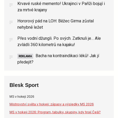
Krvavé ruské memento! Ukrajinci v Paříži bojují i
za mrtvé krajany
Hororový pád na LOH: Běžec Girma zůstal
nehybně ležet
Přes vodní džungli. Po svých. Zatknuli je… Ale
zvládli 360 kilometrů na kajaku!
Bacha na kontraindikaci léků! Jak jí
REKLAMA
předejít?
Blesk Sport
MS v hokeji 2026
Mistrovství světa v hokeji: zápasy a výsledky MS 2026
MS v hokeji 2026: Program, tabulky, skupiny, kdy hrají Češi?