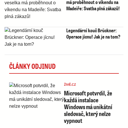
má proběhnout o víkendu na
Madeiře: Svatba plná zákazů!
Legendární kouč Brückner:
Operace jícnu! Jak je na tom?
ČLÁNKY ODJINUD
ŽIVĚ.CZ
Microsoft potvrdil, že
každá instalace
Windows má unikátní
sledovač, který nelze
vypnout