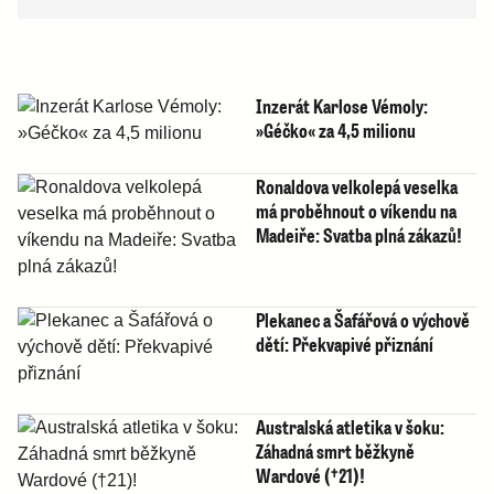
Inzerát Karlose Vémoly:
»Géčko« za 4,5 milionu
Ronaldova velkolepá veselka
má proběhnout o víkendu na
Madeiře: Svatba plná zákazů!
Plekanec a Šafářová o výchově
dětí: Překvapivé přiznání
Australská atletika v šoku:
Záhadná smrt běžkyně
Wardové (†21)!