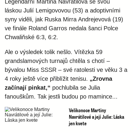
Legendární Martina Navrátilová se svou
láskou Julií Lemigovovou (53) a adoptivními
syny viděli, jak Ruska Mirra Andrejevová (19)
ve finále Roland Garros nedala šanci Polce
Chwaliňské 6:3, 6:2.
Ale o výsledek tolik nešlo. Vítězka 59
grandslamových turnajů chtěla s chotí –
bývalou Miss SSSR – své ratolesti ve věku 3 a
4 roky ještě více přiblížit tenisu.
„Zrovna
začínají pinkat,“
pochlubila se Julia
fanouškům. Tak jestli budou po mamince...
Velikonoce Martiny
Navrátilové a její Julie: Láska
jen kvete