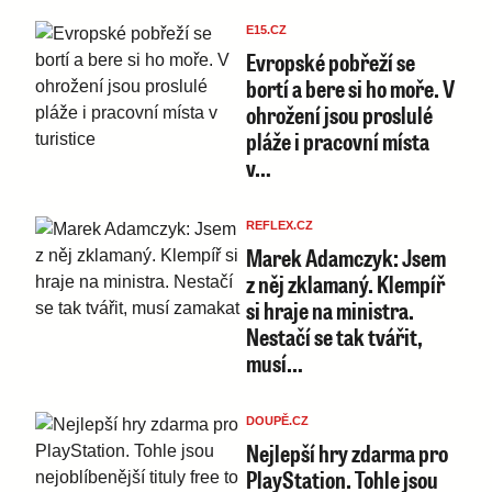
E15.CZ
Evropské pobřeží se
bortí a bere si ho moře. V
ohrožení jsou proslulé
pláže i pracovní místa
v…
REFLEX.CZ
Marek Adamczyk: Jsem
z něj zklamaný. Klempíř
si hraje na ministra.
Nestačí se tak tvářit,
musí…
DOUPĚ.CZ
Nejlepší hry zdarma pro
PlayStation. Tohle jsou