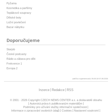
Pyžama
Kosmetika a parfémy
Teplákové soupravy
Dětské boty
Ložní povlečení
Bazar nábytku
Doporučujeme
Starjob
České podcasty
Rádio a zábava pro děti
Frekvence 1
Evropa 2
patička vygenerovaná: 05:00:18 07.08.2026
Inzerce
Redakce
RSS
© 2001 - 2026 Copyright
CZECH NEWS CENTER a.s.
a dodavatelé obsahu
Autorská práva k publikovaným materiálům
Podmínky pro užívání služby informační společnosti
Informace o zpracování osobních údajů
Cookies
Nastavení soukromí