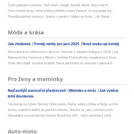
Čeští gólmani v pohybu: čtyři muži v Anglii, Staněk hledá. Nová role K...
Chci chránit dívky, řekla hráčka WNBA o trans ženách. A rozpoutala kul...
Pravděpodobné sestavy: Sparta s posilou i Vojtou na hrotu. Lídr Slavie...
Móda a krása
Jak zhubnout
Trendy nehty pro jaro 2025
Nové make-up trendy
Nová láska ve sněmovních lavicích: Decroix s mladým kolegou z ODS v ba...
Meteoroložka Honsová v Blesku: Vyhřátá Praha přivítá megakoncert Ztrac...
Tohle tělo Hájek vyměnil za Belo: Nová partnerka se ukázala v plavkách
Pro ženy a maminky
Nejčastější novoroční předsevzetí
Miminko a mráz
Jak vybírat
letní dovolenou
Tarotskop na srpen: Berany čeká cesta, Panny velká změna a Ryby uvízno...
Konec nudného ladění do jednoho dekoru: Naučte se, jak v interiéru kom...
Hlasatelka a moderátorka Saskia Burešová (80) - Smrt manžela ji zdrtil...
Auto-moto