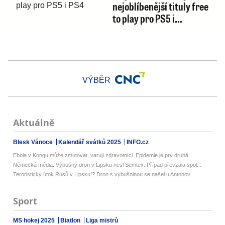
nejoblíbenější tituly free
to play pro PS5 i…
VÝBĚR
Aktuálně
Blesk Vánoce
Kalendář svátků 2025
INFO.cz
Ebola v Kongu může zmutovat, varují zdravotníci. Epidemie je prý druhá...
Německá média: Výbušný dron v Lipsku nesl Semtex. Případ převzala spol...
Teroristický útok Rusů v Lipsku!? Dron s výbušninou se našel u Antonov...
Sport
MS hokej 2025
Biatlon
Liga mistrů