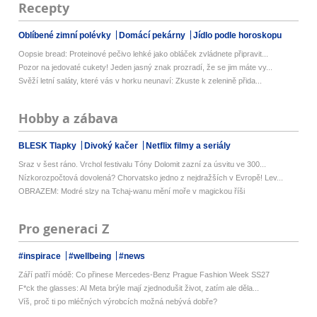
Recepty
Oblíbené zimní polévky
Domácí pekárny
Jídlo podle horoskopu
Oopsie bread: Proteinové pečivo lehké jako obláček zvládnete připravit...
Pozor na jedovaté cukety! Jeden jasný znak prozradí, že se jim máte vy...
Svěží letní saláty, které vás v horku neunaví: Zkuste k zelenině přida...
Hobby a zábava
BLESK Tlapky
Divoký kačer
Netflix filmy a seriály
Sraz v šest ráno. Vrchol festivalu Tóny Dolomit zazní za úsvitu ve 300...
Nízkorozpočtová dovolená? Chorvatsko jedno z nejdražších v Evropě! Lev...
OBRAZEM: Modré slzy na Tchaj-wanu mění moře v magickou říši
Pro generaci Z
#inspirace
#wellbeing
#news
Září patří módě: Co přinese Mercedes-Benz Prague Fashion Week SS27
F*ck the glasses: AI Meta brýle mají zjednodušit život, zatím ale děla...
Víš, proč ti po mléčných výrobcích možná nebývá dobře?