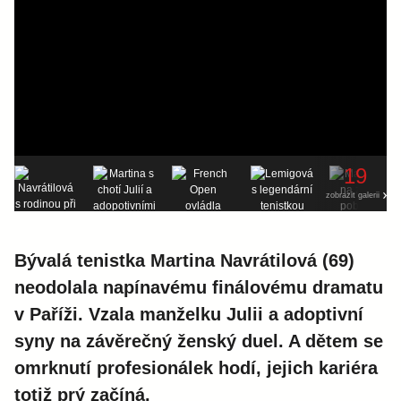
19
zobrazit galerii
Bývalá tenistka Martina Navrátilová (69)
neodolala napínavému finálovému dramatu
v Paříži. Vzala manželku Julii a adoptivní
syny na závěrečný ženský duel. A dětem se
omrknutí profesionálek hodí, jejich kariéra
totiž prý začíná.