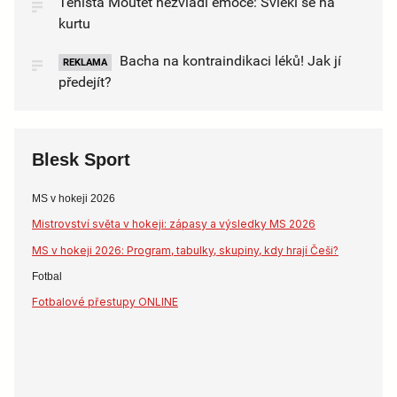
Tenista Moutet nezvládl emoce: Svlékl se na
kurtu
Bacha na kontraindikaci léků! Jak jí
REKLAMA
předejít?
Blesk Sport
MS v hokeji 2026
Mistrovství světa v hokeji: zápasy a výsledky MS 2026
MS v hokeji 2026: Program, tabulky, skupiny, kdy hrají Češi?
Fotbal
Fotbalové přestupy ONLINE