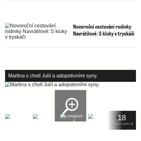
Novoroční cestování rodinky
Navrátilové: S kluky v tryskáči
Martina s chotí Julií a adopotivními syny.
18
zobrazit galerii