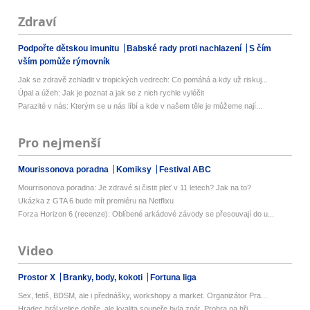
Zdraví
Podpořte dětskou imunitu
Babské rady proti nachlazení
S čím
vším pomůže rýmovník
Jak se zdravě zchladit v tropických vedrech: Co pomáhá a kdy už riskuj...
Úpal a úžeh: Jak je poznat a jak se z nich rychle vyléčit
Parazité v nás: Kterým se u nás líbí a kde v našem těle je můžeme nají...
Pro nejmenší
Mourissonova poradna
Komiksy
Festival ABC
Mourrisonova poradna: Je zdravé si čistit pleť v 11 letech? Jak na to?
Ukázka z GTA 6 bude mít premiéru na Netflixu
Forza Horizon 6 (recenze): Oblíbené arkádové závody se přesouvají do u...
Video
Prostor X
Branky, body, kokoti
Fortuna liga
Sex, fetiš, BDSM, ale i přednášky, workshopy a market. Organizátor Pra...
Hradec hrál velice dobře, ale kvalita soupeře byla znát. Prohra na hři...