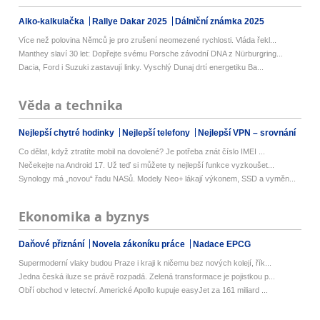
Alko-kalkulačka
Rallye Dakar 2025
Dálniční známka 2025
Více než polovina Němců je pro zrušení neomezené rychlosti. Vláda řekl...
Manthey slaví 30 let: Dopřejte svému Porsche závodní DNA z Nürburgring...
Dacia, Ford i Suzuki zastavují linky. Vyschlý Dunaj drtí energetiku Ba...
Věda a technika
Nejlepší chytré hodinky
Nejlepší telefony
Nejlepší VPN – srovnání
Co dělat, když ztratíte mobil na dovolené? Je potřeba znát číslo IMEI ...
Nečekejte na Android 17. Už teď si můžete ty nejlepší funkce vyzkoušet...
Synology má „novou“ řadu NASů. Modely Neo+ lákají výkonem, SSD a vyměn...
Ekonomika a byznys
Daňové přiznání
Novela zákoníku práce
Nadace EPCG
Supermoderní vlaky budou Praze i kraji k ničemu bez nových kolejí, řík...
Jedna česká iluze se právě rozpadá. Zelená transformace je pojistkou p...
Obří obchod v letectví. Americké Apollo kupuje easyJet za 161 miliard ...