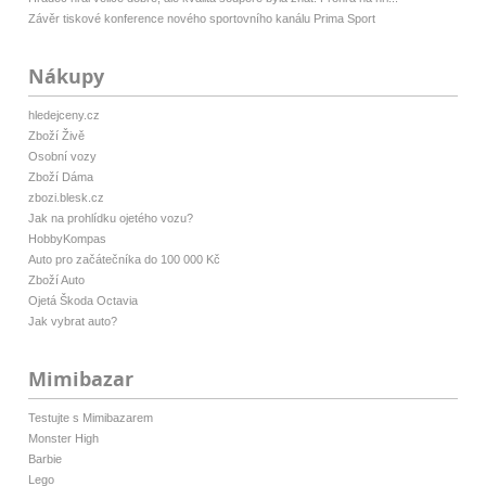
Závěr tiskové konference nového sportovního kanálu Prima Sport
Nákupy
hledejceny.cz
Zboží Živě
Osobní vozy
Zboží Dáma
zbozi.blesk.cz
Jak na prohlídku ojetého vozu?
HobbyKompas
Auto pro začátečníka do 100 000 Kč
Zboží Auto
Ojetá Škoda Octavia
Jak vybrat auto?
Mimibazar
Testujte s Mimibazarem
Monster High
Barbie
Lego