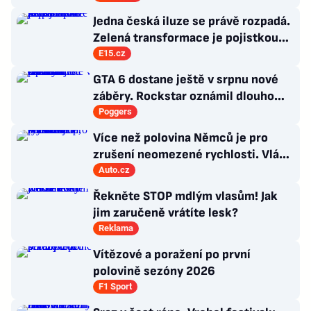
zamakat
Jedna česká iluze se právě rozpadá.
Zelená transformace je pojistkou
proti chaosu
E15.cz
GTA 6 dostane ještě v srpnu nové
záběry. Rockstar oznámil dlouho
očekávanou prezentaci
Poggers
Více než polovina Němců je pro
zrušení neomezené rychlosti. Vláda
řekla, co si o tom myslí
Auto.cz
Řekněte STOP mdlým vlasům! Jak
jim zaručeně vrátíte lesk?
Reklama
Vítězové a poražení po první
polovině sezóny 2026
F1 Sport