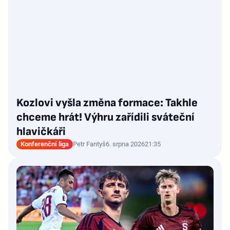
Kozlovi vyšla změna formace: Takhle
chceme hrát! Výhru zařídili sváteční
hlavičkáři
Konferenční liga
Petr Fantyš
6. srpna 2026
21:35