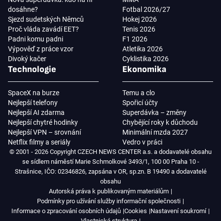
dosáhne?
Fotbal 2026/27
Sjezd sudetských Němců
Hokej 2026
Proč vláda zavádí EET?
Tenis 2026
Padni komu padni
F1 2026
Výpověď z práce vzor
Atletika 2026
Divoký kačer
Cyklistika 2026
Technologie
Ekonomika
SpaceX na burze
Temu a clo
Nejlepší telefony
Spořicí účty
Nejlepší AI zdarma
Superdávka – změny
Nejlepší chytré hodinky
Chybějící roky k důchodu
Nejlepší VPN – srovnání
Minimální mzda 2027
Netflix filmy a seriály
Vedro v práci
© 2001 - 2026 Copyright CZECH NEWS CENTER a.s. a dodavatelé obsahu
se sídlem náměstí Marie Schmolkové 3493/1, 100 00 Praha 10 -
Strašnice, IČO: 02346826, zapsána v OR, sp.zn. B 19490 a dodavatelé
obsahu
Autorská práva k publikovaným materiálům
Podmínky pro užívání služby informační společnosti
Informace o zpracování osobních údajů
Cookies
Nastavení soukromí
Vlastnická struktura