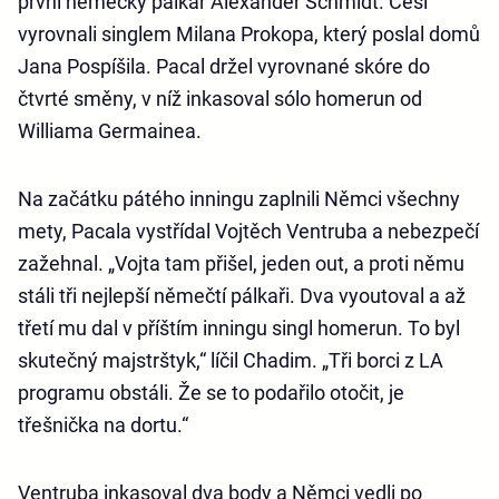
první německý pálkař Alexander Schmidt. Češi
vyrovnali singlem Milana Prokopa, který poslal domů
Jana Pospíšila. Pacal držel vyrovnané skóre do
čtvrté směny, v níž inkasoval sólo homerun od
Williama Germainea.
Na začátku pátého inningu zaplnili Němci všechny
mety, Pacala vystřídal Vojtěch Ventruba a nebezpečí
zažehnal. „Vojta tam přišel, jeden out, a proti němu
stáli tři nejlepší němečtí pálkaři. Dva vyoutoval a až
třetí mu dal v příštím inningu singl homerun. To byl
skutečný majstrštyk,“ líčil Chadim. „Tři borci z LA
programu obstáli. Že se to podařilo otočit, je
třešnička na dortu.“
Ventruba inkasoval dva body a Němci vedli po