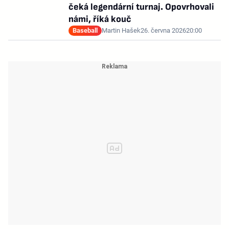
čeká legendární turnaj. Opovrhovali
námi, říká kouč
Baseball
Martin Hašek
26. června 2026
20:00