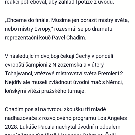
reakci potřeboval, aby zahladil potíže z úvodu.
„Chceme do finále. Musíme jen porazit mistry světa,
nebo mistry Evropy,“ rozesmál se po dramatu
reprezentační kouč Pavel Chadim.
V následujícím dvojboji čekají Čechy v pondělí
evropští šampioni z Nizozemska a v úterý
Tchajwanci, vítězové mistrovství světa Premier12.
Nejdřív ale museli zvládnout úvodní mač s Němci,
loňskými vítězi pražského turnaje.
Chadim poslal na tvrdou zkoušku tři mladé
nadhazovače z rozvojového programu Los Angeles
2028. Lukáše Pacala nachytal úvodním odpalem