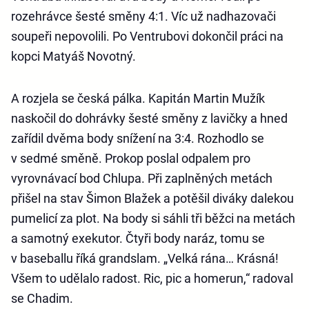
rozehrávce šesté směny 4:1. Víc už nadhazovači
soupeři nepovolili. Po Ventrubovi dokončil práci na
kopci Matyáš Novotný.
A rozjela se česká pálka. Kapitán Martin Mužík
naskočil do dohrávky šesté směny z lavičky a hned
zařídil dvěma body snížení na 3:4. Rozhodlo se
v sedmé směně. Prokop poslal odpalem pro
vyrovnávací bod Chlupa. Při zaplněných metách
přišel na stav Šimon Blažek a potěšil diváky dalekou
pumelicí za plot. Na body si sáhli tři běžci na metách
a samotný exekutor. Čtyři body naráz, tomu se
v baseballu říká grandslam. „Velká rána… Krásná!
Všem to udělalo radost. Ric, pic a homerun,“ radoval
se Chadim.