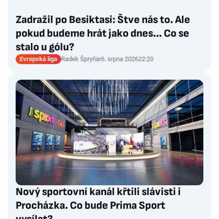
Zadražil po Besiktasi: Štve nás to. Ale
pokud budeme hrát jako dnes... Co se
stalo u gólu?
Evropská liga
Radek Špryňar
6. srpna 2026
22:20
Nový sportovní kanál křtili slávisti i
Procházka. Co bude Prima Sport