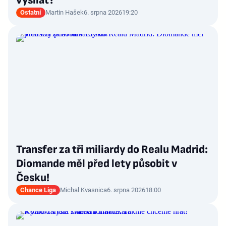
vysílat?
Ostatní
Martin Hašek
6. srpna 2026
19:20
Transfer za tři miliardy do Realu Madrid:
Diomande měl před lety působit v
Česku!
Chance Liga
Michal Kvasnica
6. srpna 2026
18:00