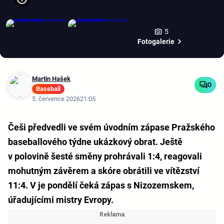
5
Fotogalerie
Martin Hašek
0
Baseball
5. července 2026
21:05
Češi předvedli ve svém úvodním zápase Pražského
baseballového týdne ukázkový obrat. Ještě
v polovině šesté směny prohrávali 1:4, reagovali
mohutným závěrem a skóre obrátili ve vítězství
11:4. V je pondělí čeká zápas s Nizozemskem,
úřadujícími mistry Evropy.