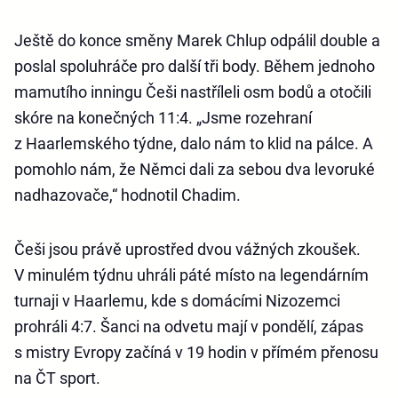
Ještě do konce směny Marek Chlup odpálil double a
poslal spoluhráče pro další tři body. Během jednoho
mamutího inningu Češi nastříleli osm bodů a otočili
skóre na konečných 11:4. „Jsme rozehraní
z Haarlemského týdne, dalo nám to klid na pálce. A
pomohlo nám, že Němci dali za sebou dva levoruké
nadhazovače,“ hodnotil Chadim.
Češi jsou právě uprostřed dvou vážných zkoušek.
V minulém týdnu uhráli páté místo na legendárním
turnaji v Haarlemu, kde s domácími Nizozemci
prohráli 4:7. Šanci na odvetu mají v pondělí, zápas
s mistry Evropy začíná v 19 hodin v přímém přenosu
na ČT sport.