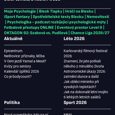
Moje Psychologie
|
Blesk Tlapky
|
Hráči na Blesku
|
iSport Fantasy
|
Spotřebitelské testy Blesku
|
Nemovitosti
|
Psychologika - podcast rozbíjející psychologické mýty
|
Fotbalové přestupy ONLINE
|
Eventový prostor Level 9
|
OKTAGON 92: Szabová vs. Pudilová
|
Chance Liga 2026/27
Aktuálně
Léto 2026
Epicentrum
Karlovarský filmový festival
Neštovice: příznaky, léčba
2026
V čem jezdí Yamal a Mesii?
Znamení, že jste potkali
Kvízy pro seniory
někoho z minulého života
Kalendář úplňků 2026
Astronomické úkazy 2026:
Co je bodycount?
zatmění slunce a další
Jak obléci miminko při
vysokých teplotách?
Jak na dokonalé letní mojito
6 lehkých letních salátů
Politika
Sport 2026
Nová superdávka: kdo na ní
MMA