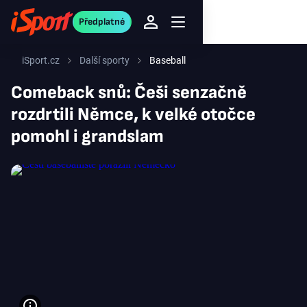
Předplatné
iSport.cz
Další sporty
Baseball
Comeback snů: Češi senzačně
rozdrtili Němce, k velké otočce
pomohl i grandslam