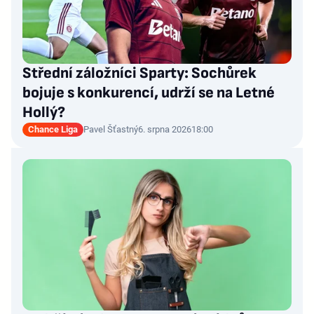
Střední záložníci Sparty: Sochůrek
bojuje s konkurencí, udrží se na Letné
Hollý?
Chance Liga
Pavel Šťastný
6. srpna 2026
18:00