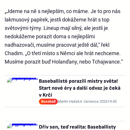
„Jdeme na ně s nejlepším, co máme. Je to pro nás
lakmusový papírek, jestli dokážeme hrát s top
světovými týmy. Lineup mají silný, ale jestli je
nedokážeme porazit doma s nejlepšími
nadhazovači, musíme pracovat ještě dál,“ řekl
Chadim. „O třetí místo s Němci ale hrát nechceme.
Musíme porazit buď Holanďany, nebo Tchajwance.“
Baseballisté porazili mistry světa!
Start nové éry a další odvaz je čeká
v Krči
Baseball
Martin Hašek
4. července 2026
19:45
Dřív sen, teď realita: Baseballisty