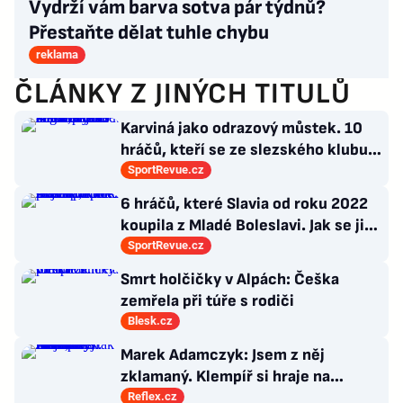
Vydrží vám barva sotva pár týdnů?
Přestaňte dělat tuhle chybu
reklama
ČLÁNKY Z JINÝCH TITULŮ
Karviná jako odrazový můstek. 10
hráčů, kteří se ze slezského klubu
probili k lukrativnímu angažmá
SportRevue.cz
6 hráčů, které Slavia od roku 2022
koupila z Mladé Boleslavi. Jak se jim
po přestupu do Edenu vedlo?
SportRevue.cz
Smrt holčičky v Alpách: Češka
zemřela při túře s rodiči
Blesk.cz
Marek Adamczyk: Jsem z něj
zklamaný. Klempíř si hraje na
ministra. Nestačí se tak tvářit, musí
Reflex.cz