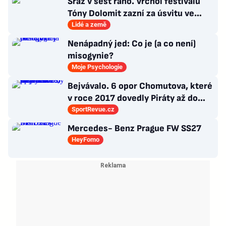
Sraz v šest ráno. Vrchol festivalu
Tóny Dolomit zazní za úsvitu ve
3000 metrech
Lidé a země
Nenápadný jed: Co je (a co není)
misogynie?
Moje Psychologie
Bejvávalo. 6 opor Chomutova, které
v roce 2017 dovedly Piráty až do
semifinále play-off
SportRevue.cz
Mercedes- Benz Prague FW SS27
HeyFomo